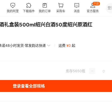
酒礼盒装500ml绍兴白酒50度绍兴原酒红
承诺48小时发货·常发韵达快递
运费
¥
0
起
库存
5650
瓶
登录查看全部规格