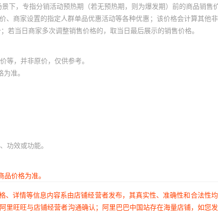
场景下，专指分销活动预热期（若无预热期，则为爆发期）前的商品销售
员价、商家设置的指定人群单品优惠活动等各种优惠；该价格会计算其他
价；若当日商家多次调整销售价格的，取当日最后展示的销售价格。
价等，并非原价，仅供参考。
格为准。
、功效或功能。
商品价格为准。
价格、详情等信息内容系由店铺经营者发布，其真实性、准确性和合法性
过阿里旺旺与店铺经营者沟通确认；阿里巴巴中国站存在海量店铺，如您