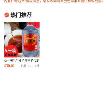
内有任何违法/侵权信息，请立即向阿里巴巴举报并提供有效线索。
热门推荐
浙江绍兴产老酒糯米酒花雕
酒绍兴加饭酒黄酒5斤桶装
15
¥
.
00
已售
3000+
桶
2500ml绍兴