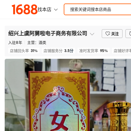
绍兴上虞阿舅啦电子商务有限公司
关注
入驻
8
年
主营：
酒类
31%
3.5
分
95%
店铺回头率
店铺服务分
准时发货率
店铺好评