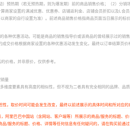
动）预热期（若无预热期，则为爆发期）前的商品销售价格；（2）分销
计算商家设置的满减优惠、优惠券、店铺返利金、店铺会员折扣以及L会
终以商家的自行设置为准）。前述商品销售价格指商品页面当日展示的标
的各种优惠活动。可能是商品的销售指导价或该商品的曾经展示过的销售
体的成交价格根据商家设置的各种优惠活动发生变化，最终以订单结算页价
后的价格，并非原价，仅供参考。
积销量
多维度要素具有高度的相似性，但不视为二者具有完全相同的品牌、品质
延迟性，取价时间可能会发生改变，最终以前述展示的具体时间和所对应的
者，阿里巴巴中国站（含网站、客户端等）所展示的商品/服务的标题、
商品/服务的标题、价格、详情等任何信息有任何疑问的，请在购买前通