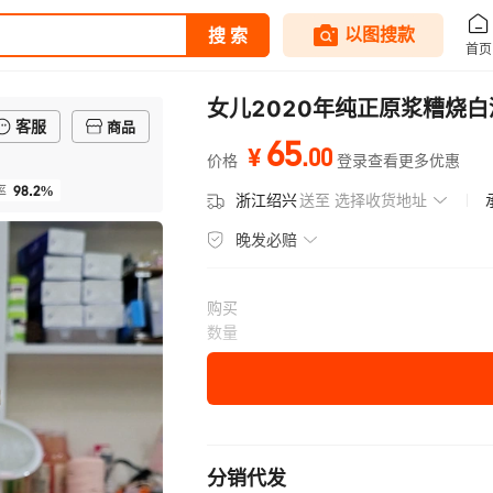
女儿2020年纯正原浆糟烧白
客服
商品
65
.
00
¥
价格
登录查看更多优惠
98.2%
率
浙江绍兴
送至
选择收货地址
晚发必赔
购买
数量
分销代发