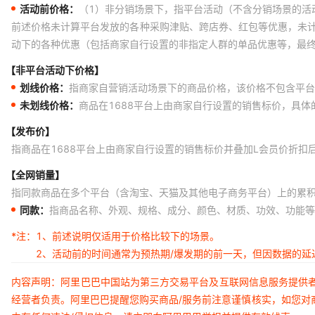
活动前价格：
（1）非分销场景下，指平台活动（不含分销场景的活
前述价格未计算平台发放的各种采购津贴、跨店券、红包等优惠，未
动下的各种优惠（包括商家自行设置的非指定人群的单品优惠等，最
【非平台活动下价格】
划线价格：
指商家自营销活动场景下的商品价格，该价格不包含平台
未划线价格：
商品在1688平台上由商家自行设置的销售标价，具
【发布价】
指商品在1688平台上由商家自行设置的销售标价并叠加L会员价折扣
【全网销量】
指同款商品在多个平台（含淘宝、天猫及其他电子商务平台）上的累
同款：
指商品名称、外观、规格、成分、颜色、材质、功效、功能等
*注：
1、前述说明仅适用于价格比较下的场景。
2、活动前的时间通常为预热期/爆发期的前一天，但因数据的
内容声明：阿里巴巴中国站为第三方交易平台及互联网信息服务提供
经营者负责。阿里巴巴提醒您购买商品/服务前注意谨慎核实，如您对