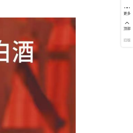
更多
顶部
旧版