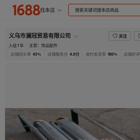
义乌市澜冠贸易有限公司
关注
入驻
1
年
主营：
饰品配件
43%
4.0
分
100%
店铺回头率
店铺服务分
准时发货率
店铺好评