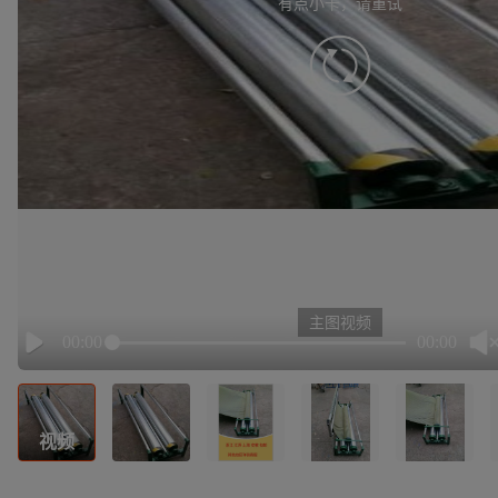
有点小卡，请重试
retry
主图视频
00:00
00:00
Play
视频