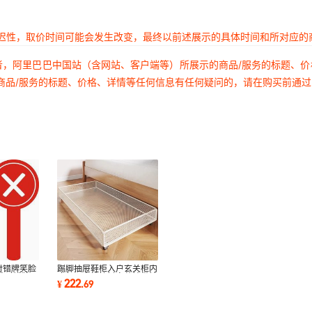
延迟性，取价时间可能会发生改变，最终以前述展示的具体时间和所对应的
者，阿里巴巴中国站（含网站、客户端等）所展示的商品/服务的标题、
商品/服务的标题、价格、详情等任何信息有任何疑问的，请在购买前通
对错牌笑脸
踢脚抽屉鞋柜入户玄关柜内
牌对错牌评
底部下方抽拉托盘落地带轮
222
¥
.
69
鞋架鞋托移动