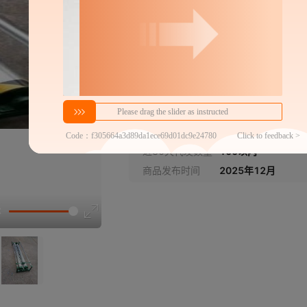
高30宽50长2.5米带导布锟
江浙沪皖含运）高30宽50长
江浙沪皖含运）高30宽50长2
分销代发
高30宽50长1.62米带导布锟
305.66
￥
1件价格
官方仓退货
尺寸大小可定做
近30天代发数量
100以内
江浙沪皖含运）高30宽50长
商品发布时间
2025年12月