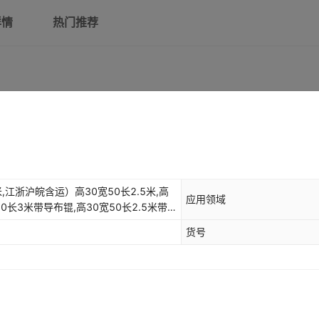
详情
热门推荐
,江浙沪皖含运）高30宽50长2.5米,高
应用领域
50长3米带导布锟,高30宽50长2.5米带
1米,江浙沪皖含运）高30宽50长2.1米,
货号
寸大小可定做,江浙沪皖含运）高30宽50长