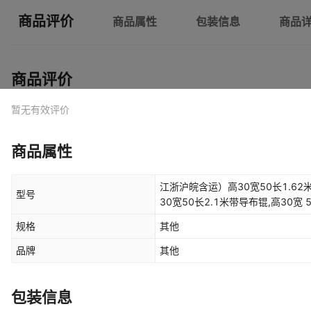
商品评价
商品属性
包装信息
商品
商品评价
暂无有效评价
商品属性
江浙沪皖含运）高30宽50长1.62米
型号
30宽50长2.1米带导布锟,高30宽 
导布锟,江浙沪皖含运）高30宽50长
规格
其他
高30宽50长1.62米带导布锟,尺
3米
品牌
其他
包装信息