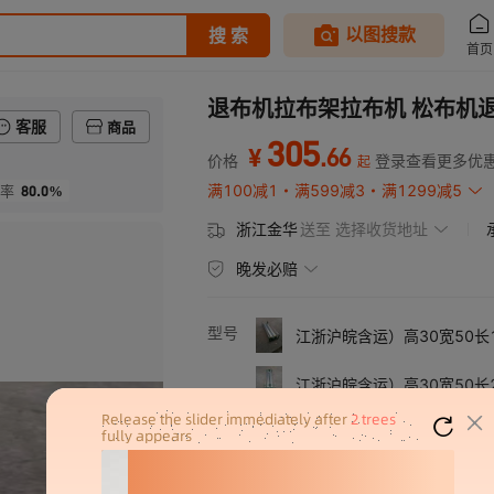
退布机拉布架拉布机 松布机
客服
商品
305
.
66
¥
价格
登录查看更多优
起
80.0%
满100减1
满599减3
满1299减5
率
浙江金华
送至
选择收货地址
晚发必赔
型号
江浙沪皖含运）高30宽50长1
江浙沪皖含运）高30宽50长2
高30宽50长2.1米带导布锟
高30宽 50长3米带导布锟