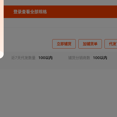
库存
200
件
登录查看全部规格
库存
200
件
1米
库存
190
件
.1米
库存
200
件
立即铺货
加铺货单
代发
库存
199
件
近7天代发数量
100以内
铺货分销商数
100以内
库存
200
件
3米