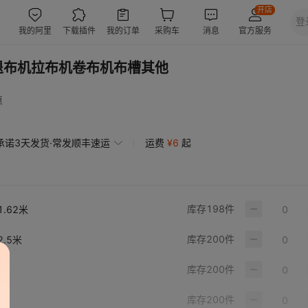
退布机拉布机卷布机布槽其他
惠
承诺3天发货·常发顺丰速运
运费
¥
6
起
库存
198
件
.62米
库存
200
件
.5米
库存
200
件
库存
200
件