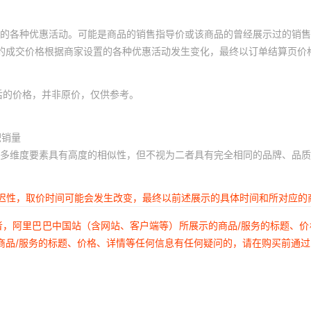
【招牌款】加厚不锈钢-关东
的各种优惠活动。可能是商品的销售指导价或该商品的曾经展示过的销售
体的成交价格根据商家设置的各种优惠活动发生变化，最终以订单结算页价
【招牌款】加厚不锈钢-关东
【招牌款】加厚不锈钢-关东
后的价格，并非原价，仅供参考。
【招牌款】加厚不锈钢-关东
积销量
【招牌款】加厚不锈钢-关东
多维度要素具有高度的相似性，但不视为二者具有完全相同的品牌、品质
延迟性，取价时间可能会发生改变，最终以前述展示的具体时间和所对应的
者，阿里巴巴中国站（含网站、客户端等）所展示的商品/服务的标题、
商品/服务的标题、价格、详情等任何信息有任何疑问的，请在购买前通