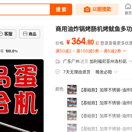
商用油炸锅烤肠机烤鱿鱼多功
客服
商品
364
.
80
¥
价格
登录查看更多优
起
100.0%
满50减2
满100减5券
满5减2券
率
广东广州
送至
加利福尼亚州洛杉矶
7天无理由退货
晚发必赔
颜色
【基础款】加厚不锈钢-油炸
【基础款】加厚不锈钢-油炸
【基础款】加厚不锈钢-油炸
【基础款】加厚不锈钢-油炸