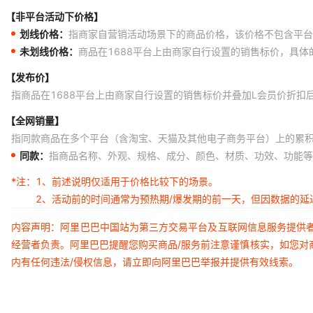
【非平台活动下价格】
划线价格：
指商家自营销活动场景下的商品价格，该价格不包含平台
未划线价格：
商品在1688平台上由商家自行设置的销售标价，具
【发布价】
指商品在1688平台上由商家自行设置的销售标价并叠加L会员价折扣
【全网销量】
指同款商品在多个平台（含淘宝、天猫及其他电子商务平台）上的累
同款：
指商品名称、外观、规格、成分、颜色、材质、功效、功能等
*注：
1、前述说明仅适用于价格比较下的场景。
2、活动前的时间通常为预热期/爆发期的前一天，但因数据的
内容声明：阿里巴巴中国站为第三方交易平台及互联网信息服务提供
经营者负责。阿里巴巴提醒您购买商品/服务前注意谨慎核实，如您对
内有任何违法/侵权信息，请立即向阿里巴巴举报并提供有效线索。