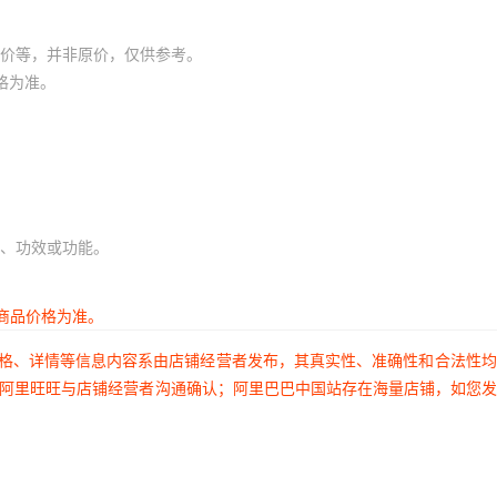
库存
1000
件
煮+章鱼（双组合）
价等，并非原价，仅供参考。
格为准。
库存
1000
件
煮+铁板（双组合）
库存
1000
件
煮+烤肠（双组合）
库存
1000
件
煮+鸡蛋汉堡（双组合）
库存
1000
件
煮+鹌鹑蛋（双组合）
、功效或功能。
商品价格为准。
价格、详情等信息内容系由店铺经营者发布，其真实性、准确性和合法性
过阿里旺旺与店铺经营者沟通确认；阿里巴巴中国站存在海量店铺，如您