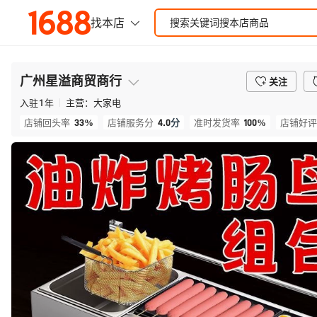
广州星溢商贸商行
关注
入驻
1
年
主营：
大家电
33%
4.0
分
100%
店铺回头率
店铺服务分
准时发货率
店铺好评