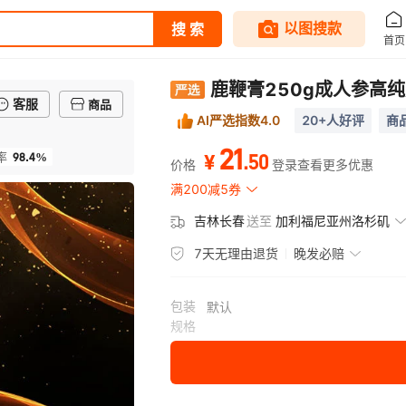
鹿鞭膏250g成人参高
客服
商品
AI严选指数4.0
20+人好评
商品
21
98.4%
.
50
率
¥
价格
登录查看更多优惠
满200减5券
吉林长春
送至
加利福尼亚州洛杉矶
7天无理由退货
晚发必赔
包装
默认
规格