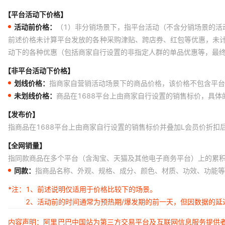
【平台活动下价格】
活动前价格：
（1）非分销场景下，指平台活动（不含分销场景的活
前述价格未计算平台发放的各种采购津贴、跨店券、红包等优惠，未
动下的各种优惠（包括商家自行设置的非指定人群的单品优惠等，最
【非平台活动下价格】
划线价格：
指商家自营销活动场景下的商品价格，该价格不包含平台
未划线价格：
商品在1688平台上由商家自行设置的销售标价，具
【发布价】
指商品在1688平台上由商家自行设置的销售标价并叠加L会员价折扣
【全网销量】
指同款商品在多个平台（含淘宝、天猫及其他电子商务平台）上的累
同款：
指商品名称、外观、规格、成分、颜色、材质、功效、功能等
*注：
1、前述说明仅适用于价格比较下的场景。
2、活动前的时间通常为预热期/爆发期的前一天，但因数据的
内容声明：阿里巴巴中国站为第三方交易平台及互联网信息服务提供