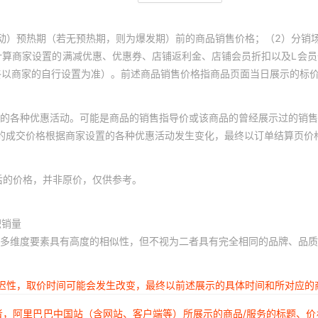
动）预热期（若无预热期，则为爆发期）前的商品销售价格；（2）分销
计算商家设置的满减优惠、优惠券、店铺返利金、店铺会员折扣以及L会
终以商家的自行设置为准）。前述商品销售价格指商品页面当日展示的标
的各种优惠活动。可能是商品的销售指导价或该商品的曾经展示过的销售
体的成交价格根据商家设置的各种优惠活动发生变化，最终以订单结算页价
后的价格，并非原价，仅供参考。
积销量
多维度要素具有高度的相似性，但不视为二者具有完全相同的品牌、品质
延迟性，取价时间可能会发生改变，最终以前述展示的具体时间和所对应的
者，阿里巴巴中国站（含网站、客户端等）所展示的商品/服务的标题、