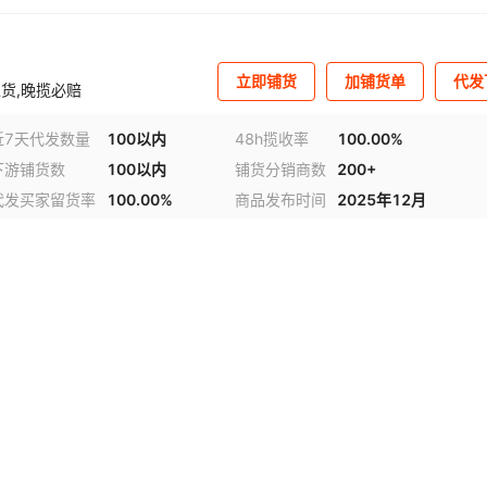
立即铺货
加铺货单
代发
货,晚揽必赔
近7天代发数量
100以内
48h揽收率
100.00%
下游铺货数
100以内
铺货分销商数
200+
代发买家留货率
100.00%
商品发布时间
2025年12月