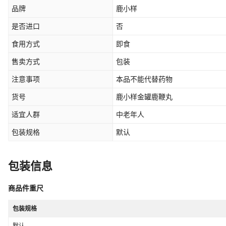
品牌
鹿小样
是否进口
否
食用方式
即食
售卖方式
包装
注意事项
本品不能代替药物
货号
鹿小样金罐鹿鞭丸
适宜人群
中老年人
包装规格
默认
包装信息
商品件重尺
包装规格
默认