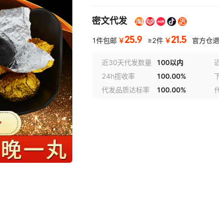
密文代发
25.9
21.5
￥
￥
1件包邮
≥2件
官方仓退
近30天代发数量
100以内
24h揽收率
100.00%
代发品质达标率
100.00%