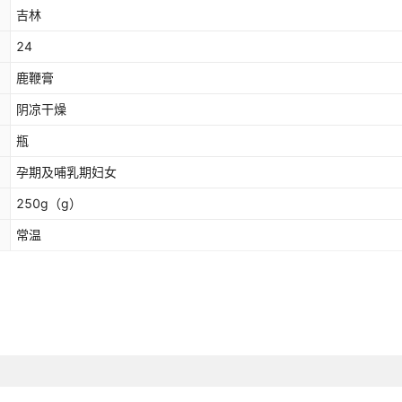
吉林
24
鹿鞭膏
阴凉干燥
瓶
孕期及哺乳期妇女
250g
（g）
常温