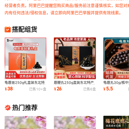
经营者负责。阿里巴巴提醒您购买商品/服务前注意谨慎核实，如您对
内有任何违法/侵权信息，请立即向阿里巴巴举报并提供有效线索。
搭配组货
龟鹿膏250g礼盒装东北特
鹿鞭丸250g盒装东北特产
龟鹿丸30g/瓶
产吉林鹿乡中老年男女滋补
吉林梅花鹿乡中老年男士滋
东北特产龟鹿二
38
26
5.5
¥
¥
¥
已售
10+
盒
已售
6
盒
二仙膏丸代发
补抖音快手同款
音快手同款代发
热门推荐