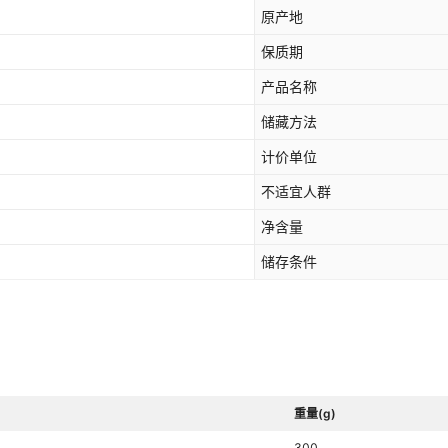
原产地
保质期
产品名称
储藏方法
计价单位
不适宜人群
净含量
储存条件
重量(g)
300