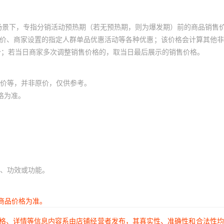
场景下，专指分销活动预热期（若无预热期，则为爆发期）前的商品销售
员价、商家设置的指定人群单品优惠活动等各种优惠；该价格会计算其他
价；若当日商家多次调整销售价格的，取当日最后展示的销售价格。
价等，并非原价，仅供参考。
格为准。
、功效或功能。
商品价格为准。
价格、详情等信息内容系由店铺经营者发布，其真实性、准确性和合法性