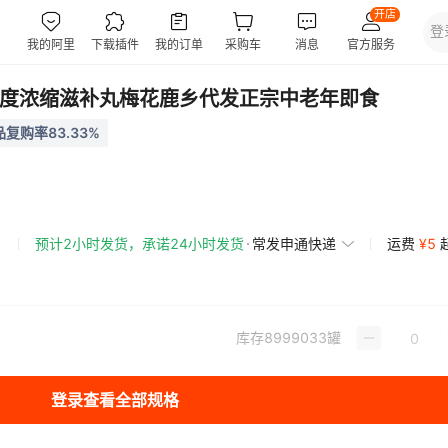
纯度浓缩滋补丸梅花鹿乡代发正宗中老年即食
复购率83.33%
预计2小时发货，承诺24小时发货
常发申通快递
运费
¥
5
库存
8999033
罐
登录查看全部规格