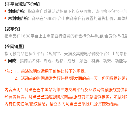
【非平台活动下价格】
划线价格：
指商家自营销活动场景下的商品价格，该价格不包含平台
未划线价格：
商品在1688平台上由商家自行设置的销售标价，具
【发布价】
指商品在1688平台上由商家自行设置的销售标价并叠加L会员价折扣
【全网销量】
指同款商品在多个平台（含淘宝、天猫及其他电子商务平台）上的累
同款：
指商品名称、外观、规格、成分、颜色、材质、功效、功能等
*注：
1、前述说明仅适用于价格比较下的场景。
2、活动前的时间通常为预热期/爆发期的前一天，但因数据的
内容声明：阿里巴巴中国站为第三方交易平台及互联网信息服务提供
经营者负责。阿里巴巴提醒您购买商品/服务前注意谨慎核实，如您对
内有任何违法/侵权信息，请立即向阿里巴巴举报并提供有效线索。