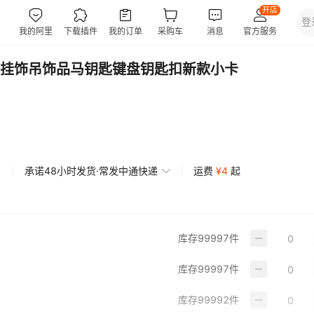
挂饰吊饰品马钥匙键盘钥匙扣新款小卡
承诺48小时发货·常发中通快递
运费
¥
4
起
库存
99997
件
库存
99997
件
库存
99992
件