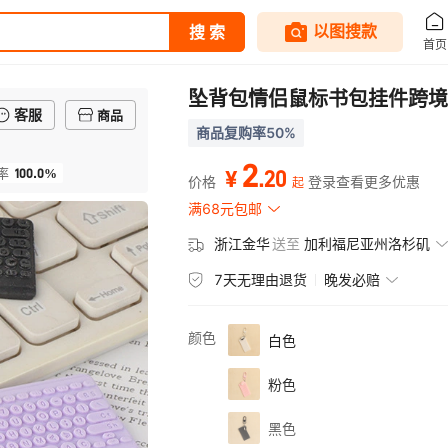
坠背包情侣鼠标书包挂件跨境
客服
商品
商品复购率50%
2
100.0%
.
20
率
¥
价格
登录查看更多优惠
起
满68元包邮
浙江金华
送至
加利福尼亚州洛杉矶
7天无理由退货
晚发必赔
颜色
白色
粉色
黑色