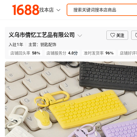
义乌市倩忆工艺品有限公司
关注
入驻
1
年
主营：
钥匙配饰
58%
4.0
分
96%
店铺回头率
店铺服务分
准时发货率
店铺好评