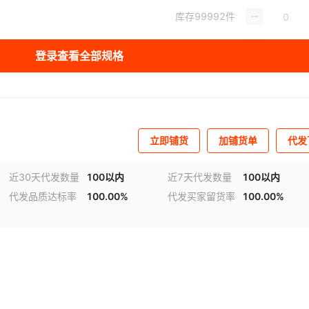
库存
99992
件
库存
99997
件
登录查看全部规格
库存
99997
件
立即铺货
加铺货单
代发
近30天代发数量
100以内
近7天代发数量
100以内
代发品质达标率
100.00%
代发买家留货率
100.00%
参数