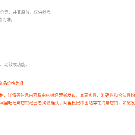
价等，并非原价，仅供参考。
格为准。
、功效或功能。
商品价格为准。
价格、详情等信息内容系由店铺经营者发布，其真实性、准确性和合法性
过阿里旺旺与店铺经营者沟通确认；阿里巴巴中国站存在海量店铺，如您