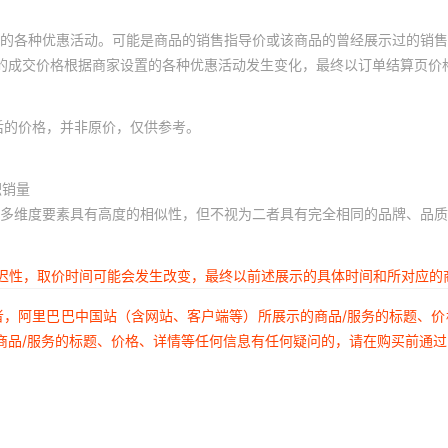
的各种优惠活动。可能是商品的销售指导价或该商品的曾经展示过的销售
体的成交价格根据商家设置的各种优惠活动发生变化，最终以订单结算页价
后的价格，并非原价，仅供参考。
积销量
多维度要素具有高度的相似性，但不视为二者具有完全相同的品牌、品质
延迟性，取价时间可能会发生改变，最终以前述展示的具体时间和所对应的
者，阿里巴巴中国站（含网站、客户端等）所展示的商品/服务的标题、
商品/服务的标题、价格、详情等任何信息有任何疑问的，请在购买前通