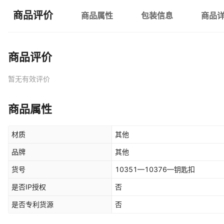
商品评价
商品属性
包装信息
商品
商品评价
暂无有效评价
商品属性
材质
其他
品牌
其他
货号
10351—10376—钥匙扣
是否IP授权
否
是否专利货源
否