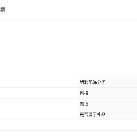
详情
钥匙配饰分类
风格
颜色
是否属于礼品