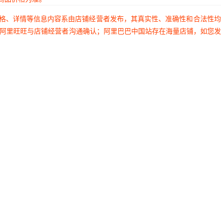
价格、详情等信息内容系由店铺经营者发布，其真实性、准确性和合法性
过阿里旺旺与店铺经营者沟通确认；阿里巴巴中国站存在海量店铺，如您