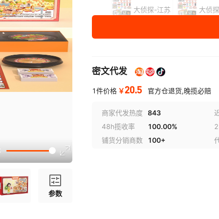
大侦探-江苏
大侦探
大侦探-青海
大侦探
大侦探-四川
大侦探
密文代发
大侦探-新疆
大侦探
20.5
￥
1件价格
官方仓退货,晚揽必赔
大侦探-盛世中国
大
商家代发热度
843
48h揽收率
100.00%
规格
豪华版
铺货分销商数
100+
参数