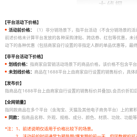
【平台活动下价格】
活动前价格：
（1）非分销场景下，指平台活动（不含分销场景的活
前述价格未计算平台发放的各种采购津贴、跨店券、红包等优惠，未
动下的各种优惠（包括商家自行设置的非指定人群的单品优惠等，最
【非平台活动下价格】
划线价格：
指商家自营销活动场景下的商品价格，该价格不包含平台
未划线价格：
商品在1688平台上由商家自行设置的销售标价，具
【发布价】
指商品在1688平台上由商家自行设置的销售标价并叠加L会员价折扣
【全网销量】
指同款商品在多个平台（含淘宝、天猫及其他电子商务平台）上的累
同款：
指商品名称、外观、规格、成分、颜色、材质、功效、功能等
*注：
1、前述说明仅适用于价格比较下的场景。
2、活动前的时间通常为预热期/爆发期的前一天，但因数据的