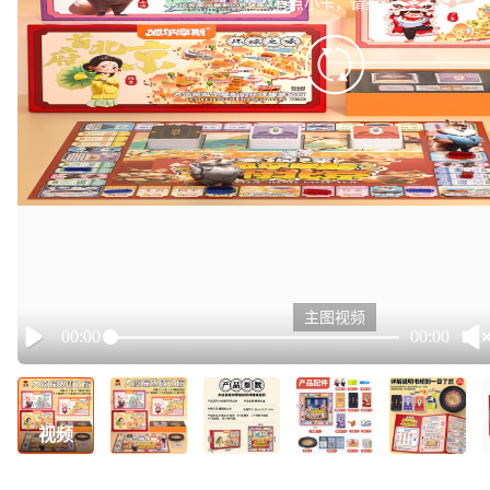
有点小卡，请重试
retry
主图视频
00:00
00:00
Play
视频