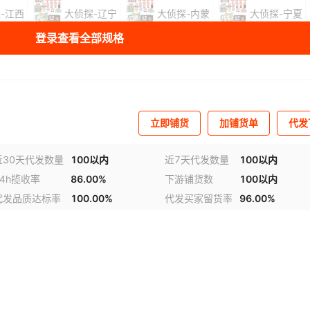
-江西
大侦探-辽宁
大侦探-内蒙
大侦探-宁夏
登录查看全部规格
-山东
大侦探-山西
大侦探-陕西
大侦探-上海
-台湾
大侦探-天津
大侦探-西藏
大侦探-香港
-云南
大侦探-浙江
大侦探-重庆
立即铺货
加铺货单
代发
侦探-环球旅行
近30天代发数量
100以内
近7天代发数量
100以内
24h揽收率
86.00%
下游铺货数
100以内
库存
95
盒
代发品质达标率
100.00%
代发买家留货率
96.00%