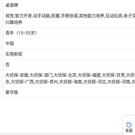
桌游牌
视觉,智力开发,动手动脑,抓握,手眼协调,其他能力培养,互动玩具,亲子交
兴趣培养
青年（15-35岁）
中国
实用新型
否
大侦探-安徽,大侦探-澳门,大侦探-北京,大侦探-福建,大侦探-甘肃,大侦
东,大侦探-广西,大侦探-贵州,大侦探-海南,大侦探-河北,大侦探-河南,
探-黑龙江,大侦探-湖北,大侦探-湖南,大侦探-吉林,大侦探-江苏,大侦探
豪华版
西,大侦探-辽宁,大侦探-内蒙,大侦探-宁夏,大侦探-青海,大侦探-山东,
探-山西,大侦探-陕西,大侦探-上海,大侦探-四川,大侦探-台湾,大侦探-天
大侦探-西藏,大侦探-香港,大侦探-新疆,大侦探-云南,大侦探-浙江,大侦
庆,大侦探-盛世中国,大侦探-环球旅行
客服