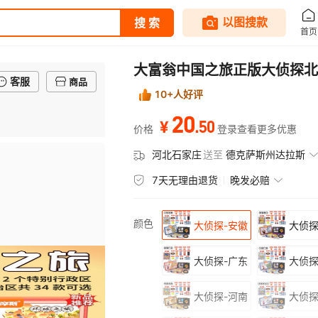
大富翁中国之旅正版大侦探北
客服
商品
10+人好评
20
.
50
¥
价格
登录查看更多优惠
河北石家庄
送至
德克萨斯州达拉斯
7天无理由退货
晚发必赔
颜色
大侦探-安徽
大侦探
大侦探-广东
大侦探
大侦探-河南
大侦探