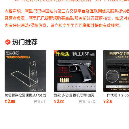
内容声明：阿里巴巴中国站为第三方交易平台及互联网信息服务提供
经营者负责。阿里巴巴提醒您购买商品/服务前注意谨慎核实，如您对
内有任何违法/侵权信息，请立即向阿里巴巴举报并提供有效线索。
热门推荐
跨境新款枪套便携式户外战
新款 多功能 扳机联动 抛壳
一件代发 1:2.0
术格洛克G17手枪套隐形腰
USP模型 不可发射
G17合金模型手
2
2
2
¥
.
00
¥
.
00
¥
.
5
已售
4
个
已售
10+
盒
挂快拔手枪套
壳不可发射