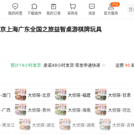
京上海广东全国之旅益智桌游棋牌玩具
预计14小时发货
承诺48小时发货·常发申通快递
运费
¥
6
-澳门
大侦探-北京
大侦探-福建
大侦探-甘肃
-广西
大侦探-贵州
大侦探-海南
大侦探-河北
-黑龙江
大侦探-湖北
大侦探-湖南
大侦探-吉