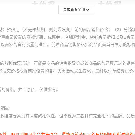
登录查看全部
动）预热期（若无预热期，则为爆发期）前的商品销售价格；（2）分销
计算商家设置的满减优惠、优惠券、店铺返利金、店铺会员折扣以及L会
终以商家的自行设置为准）。前述商品销售价格指商品页面当日展示的标
的各种优惠活动。可能是商品的销售指导价或该商品的曾经展示过的销售
体的成交价格根据商家设置的各种优惠活动发生变化，最终以订单结算页价
后的价格，并非原价，仅供参考。
积销量
多维度要素具有高度的相似性，但不视为二者具有完全相同的品牌、品质
延迟性，取价时间可能会发生改变，最终以前述展示的具体时间和所对应的