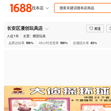
长安区漫创玩具店
关注
入驻
1
年
主营：
模型玩具
100%
100%
43%
品质达标率
48小时支揽率
店铺回头率