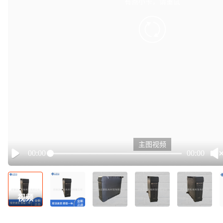
有点小卡，请重试
retry
主图视频
00:00
00:00
Play
视频