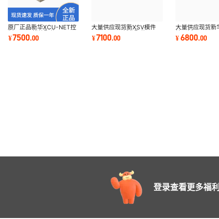
原厂正品新华XCU-NET控
大量供应现货新XSV模件
大量供应现货新华
制器DCS模块配件XCU-
X2336121新华配件XSV-
端子板X23361
7500
7100
6800
¥
.
00
¥
.
00
¥
.
00
NET
813-21
件XDO-TB
登录查看更多福利