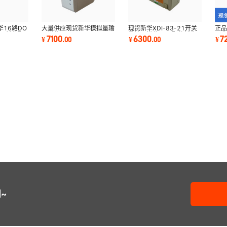
16路DO
大量供应现货新华模拟量输
现货新华XDI-83-21开关
正品
36新华配
入模件DCS XAI-81-24
量输入模件DCS配件新华
冗余
7100
6300
7
¥
.
00
¥
.
00
¥
XDI-83-21
~