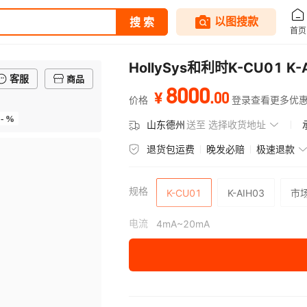
HollySys和利时K-CU01 
客服
商品
8000
.
00
¥
价格
登录查看更多优
- %
山东德州
送至
选择收货地址
退货包运费
晚发必赔
极速退款
规格
K-CU01
K-AIH03
市
电流
4mA~20mA