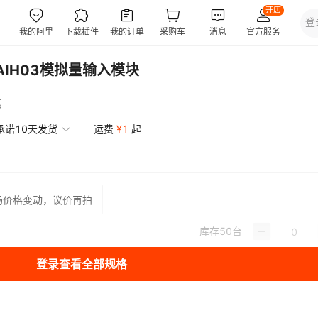
K-AIH03模拟量输入模块
惠
承诺10天发货
运费
¥
1
起
场价格变动，议价再拍
库存
50
台
登录查看全部规格