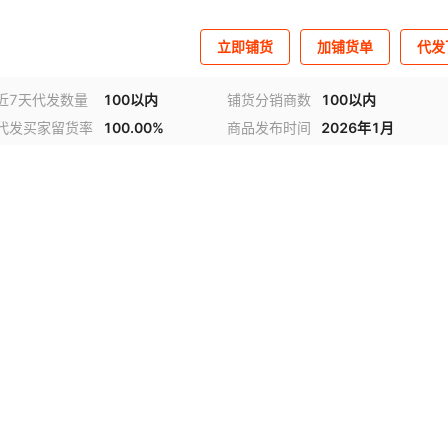
立即铺货
加铺货单
代发
近7天代发数量
100以内
铺货分销商数
100以内
代发买家留货率
100.00%
商品发布时间
2026年1月