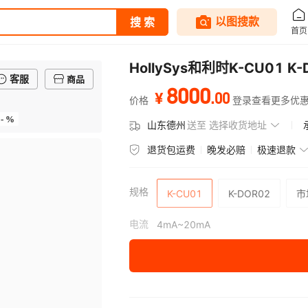
HollySys和利时K-CU01
客服
商品
8000
.
00
¥
价格
登录查看更多优
- %
山东德州
送至
选择收货地址
退货包运费
晚发必赔
极速退款
规格
K-CU01
K-DOR02
市
电流
4mA~20mA