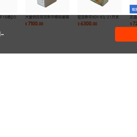
16路DO
大量供应现货新华模拟量输
现货新华XDI-83-21开关
正品
36新华配
入模件DCS XAI-81-24
量输入模件DCS配件新华
冗余
7100
6300
7
¥
.
00
¥
.
00
¥
XDI-83-21
~