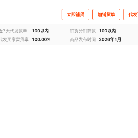
立即铺货
加铺货单
代发
近7天代发数量
100以内
铺货分销商数
100以内
代发买家留货率
100.00%
商品发布时间
2026年1月