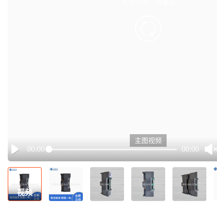
有点小卡，请重试
retry
主图视频
00:00
00:00
Play
视频