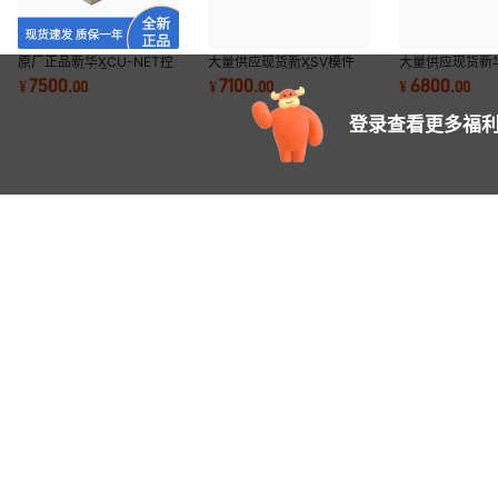
原厂正品新华XCU-NET控
大量供应现货新XSV模件
大量供应现货新华
制器DCS模块配件XCU-
X2336121新华配件XSV-
端子板X23361
7500
7100
6800
¥
.
00
¥
.
00
¥
.
00
NET
813-21
件XDO-TB
登录查看更多福利