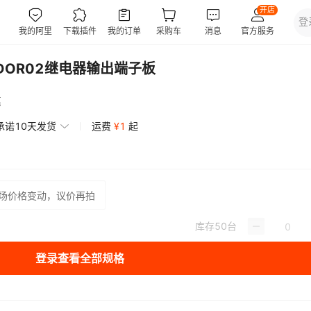
 K-DOR02继电器输出端子板
惠
承诺10天发货
运费
¥
1
起
场价格变动，议价再拍
库存
50
台
登录查看全部规格