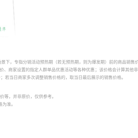
场景下，专指分销活动预热期（若无预热期，则为爆发期）前的商品销售
员价、商家设置的指定人群单品优惠活动等各种优惠；该价格会计算其他
价；若当日商家多次调整销售价格的，取当日最后展示的销售价格。
价等，并非原价，仅供参考。
格为准。