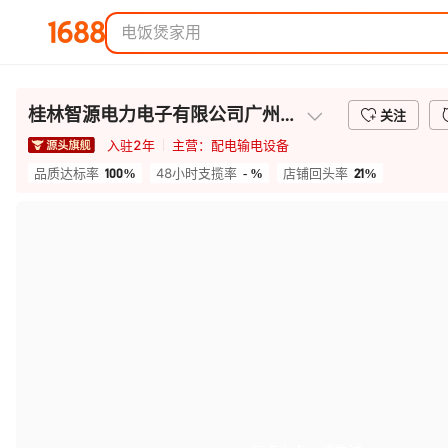
桂林智源电力电子有限公司广州分公司
关注
入驻
2
年
主营：
配电输电设备
100%
- %
21%
品质达标率
48小时支揽率
店铺回头率