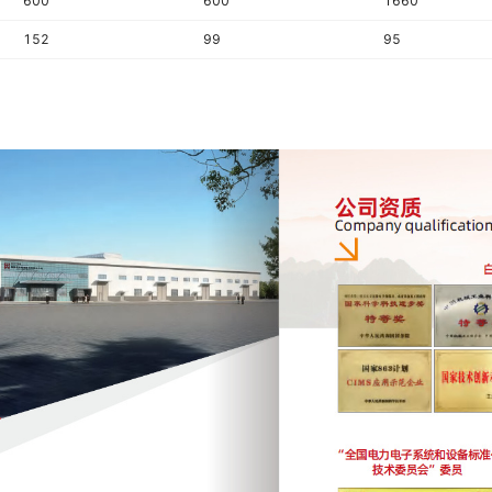
600
600
1660
152
99
95