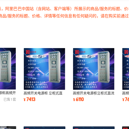
者，阿里巴巴中国站（含网站、客户端等）所展示的商品/服务的标题、
商品/服务的标题、价格、详情等任何信息有任何疑问的，请在购买前通
源柜高频开
高频开关电源柜 立柜式直
高频开关电源柜立柜式直流
高频
/220V立
流屏 直流电源屏 免维护
屏直流电源屏免维护
流屏
7413
6110
7
¥
¥
¥
已售
1
套
DC110 24Ah
DC22010Ah工业专用
DC1