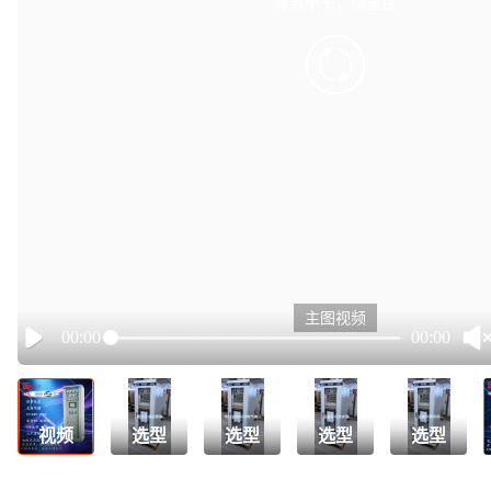
有点小卡，请重试
retry
主图视频
00:00
00:00
Play
视频
选型
选型
选型
选型