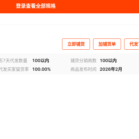
登录查看全部规格
库存
10
套
库存
10
套
库存
8
套
立即铺货
加铺货单
代发
近7天代发数量
100以内
铺货分销商数
100以内
代发买家留货率
100.00%
商品发布时间
2026年2月
频
1
/
4