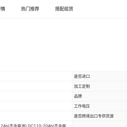
详情
热门推荐
搭配组货
是否进口
加工定制
品牌
工作电压
是否跨境出口专供货源
12Ah(不含电池),DC110-20Ah(不含电