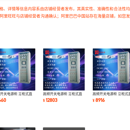
价格、详情等信息内容系由店铺经营者发布，其真实性、准确性和合法性
过阿里旺旺与店铺经营者沟通确认；阿里巴巴中国站存在海量店铺，如您
开关电源柜 立柜式直
高频开关电源柜 立柜式直
高频开关电源柜 立柜式
 直流电源屏 免维护
流屏 直流电源屏 免维护
流屏 直流电源屏 免维护
660
12803
8916
¥
¥
10 20Ah
DC220 40Ah高压
DC110 40Ah