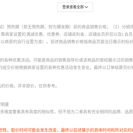
登录查看全部
动）预热期（若无预热期，则为爆发期）前的商品销售价格；（2）分销
计算商家设置的满减优惠、优惠券、店铺返利金、店铺会员折扣以及L会
终以商家的自行设置为准）。前述商品销售价格指商品页面当日展示的标
的各种优惠活动。可能是商品的销售指导价或该商品的曾经展示过的销售
体的成交价格根据商家设置的各种优惠活动发生变化，最终以订单结算页价
后的价格，并非原价，仅供参考。
积销量
多维度要素具有高度的相似性，但不视为二者具有完全相同的品牌、品质
延迟性，取价时间可能会发生改变，最终以前述展示的具体时间和所对应的