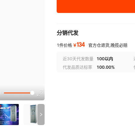
DC110-33Ah(不含电池)
DC110-40Ah(不含电池)
分销代发
DC110-10Ah(国优电池)
134
￥
1件价格
官方仓退货,晚揽必赔
近30天代发数量
100以内
代发品质达标率
100.00%
选型视