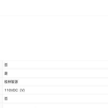
否
是
桂林智源
110VDC
（V）
否