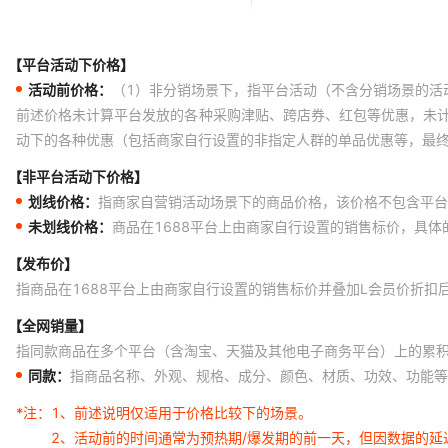
【平台活动下价格】
活动前价格：
（1）非分销场景下，指平台活动（不含分销场景的活
前述价格未计算平台发放的各种采购津贴、跨店券、红包等优惠，未
动下的各种优惠（包括商家自行设置的非指定人群的单品优惠等，最
【非平台活动下价格】
划线价格：
指商家自营销活动场景下的商品价格，该价格不包含平台
未划线价格：
商品在1688平台上由商家自行设置的销售标价，具
【发布价】
指商品在1688平台上由商家自行设置的销售标价并叠加L会员价折扣
【全网销量】
指同款商品在多个平台（含淘宝、天猫及其他电子商务平台）上的累
同款：
指商品名称、外观、规格、成分、颜色、材质、功效、功能等
*注：
1、前述说明仅适用于价格比较下的场景。
2、活动前的时间通常为预热期/爆发期的前一天，但因数据的