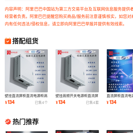
内容声明：阿里巴巴中国站为第三方交易平台及互联网信息服务提供
经营者负责。阿里巴巴提醒您购买商品/服务前注意谨慎核实，如您对
内有任何违法/侵权信息，请立即向阿里巴巴举报并提供有效线索。
搭配组货
壁挂直流屏柜直流电源柜高
壁挂高频开关电源柜直流屏
直流屏柜直流电
频开关电源柜
柜直流电源柜
关电源柜DC110
134
134
134
¥
¥
¥
已售
4
个
已售
4
套
DC110/220V
DC110/220V
柜式
热门推荐