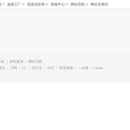
条款
隐私政策
网站导航
通信
万网
UC
支付宝
钉钉
阿里健康
一达通
Lazada