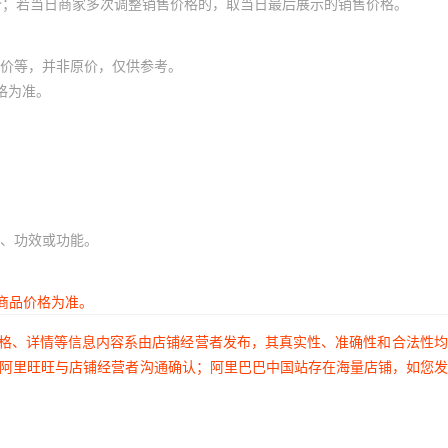
价；若当日商家多次调整销售价格的，取当日最后展示的销售价格。
价等，并非原价，仅供参考。
格为准。
、功效或功能。
商品价格为准。
价格、详情等信息内容系由店铺经营者发布，其真实性、准确性和合法性
过阿里旺旺与店铺经营者沟通确认；阿里巴巴中国站存在海量店铺，如您