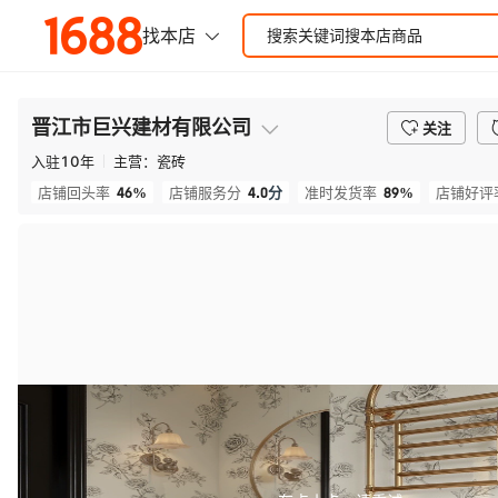
晋江市巨兴建材有限公司
关注
入驻
10
年
主营：
瓷砖
46%
4.0
分
89%
店铺回头率
店铺服务分
准时发货率
店铺好评