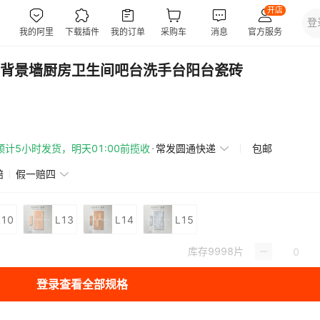
背景墙厨房卫生间吧台洗手台阳台瓷砖
预计5小时发货，明天01:00前揽收
常发圆通快递
包邮
赔
假一赔四
L10
L13
L14
L15
库存
9998
片
登录查看全部规格