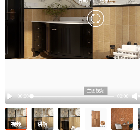
有点小卡，请重试
retry
主图视频
00:00
00:00
Play
视频
讲解