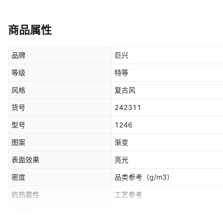
商品属性
品牌
巨兴
等级
特等
风格
复古风
货号
242311
型号
1246
图案
渐变
表面效果
亮光
密度
品类参考
（g/m3）
抗热震性
工艺参考
断裂模数
品类参考
（Mpa）