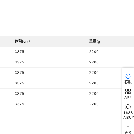
清水
L08,L09,L10,L13,L14,L15
是
非洲,欧洲,南美,东南亚,北美,东北亚,中东
体积(cm³)
重量(g)
否
3375
2200
送货至楼下
3375
2200
否
3375
2200
行业参考
客服
3375
2200
3375
2200
APP
3375
2200
1688
AIBUY
更多