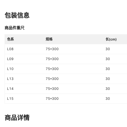
耐污染性
行业参考
是否外贸
否
包装信息
规格
75*300
商品件重尺
主要下游平台
ebay,亚马逊,wish,速卖通,独立站,L
色系
规格
长(cm)
有可授权的自有品牌
否
L08
75*300
30
是否有专利
否
L09
75*300
30
是否提供安装服务
否
L10
75*300
30
抗冻性
品类参考
L13
75*300
30
耐磨转数
品类参考
L14
75*300
30
L15
75*300
30
商品详情