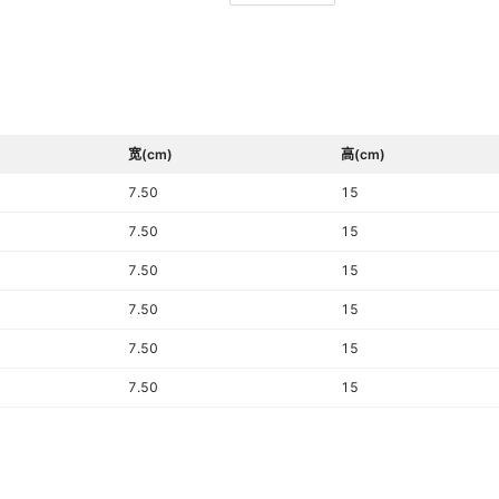
保养方法
色系
是否跨境出口专供货源
AZADA
主要销售地区
宽(cm)
高(cm)
是否一般纳税人
7.50
15
是否配送上门
7.50
15
是否有3D模型
7.50
15
耐磨系数
7.50
15
7.50
15
7.50
15