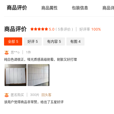
商品评价
商品属性
包装信息
商品
商品评价
5.0
5
条评价
好评率
100
%
全部
5
好评
5
有内容
5
有图
4
思**o
1
件
纯白色调很正，哑光质感高级耐看，耐脏又好打理
匿名购买
300
片
回头客
该用户觉得商品非常赞，给出了五星好评