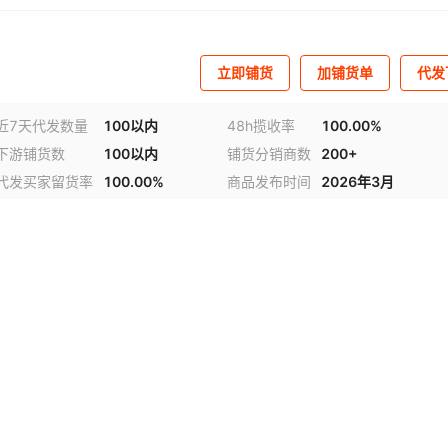
立即铺货
加铺货单
代发
近7天代发数量
100以内
48h揽收率
100.00%
下游铺货数
100以内
铺货分销商数
200+
代发买家留货率
100.00%
商品发布时间
2026年3月
视频