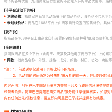
动下的各种优惠（包括商家自行设置的非指定人群的单品优惠等，最
【非平台活动下价格】
划线价格：
指商家自营销活动场景下的商品价格，该价格不包含平台
未划线价格：
商品在1688平台上由商家自行设置的销售标价，具
【发布价】
指商品在1688平台上由商家自行设置的销售标价并叠加L会员价折扣
【全网销量】
指同款商品在多个平台（含淘宝、天猫及其他电子商务平台）上的累
同款：
指商品名称、外观、规格、成分、颜色、材质、功效、功能等
*注：
1、前述说明仅适用于价格比较下的场景。
2、活动前的时间通常为预热期/爆发期的前一天，但因数据的
内容声明：阿里巴巴中国站为第三方交易平台及互联网信息服务提供
经营者负责。阿里巴巴提醒您购买商品/服务前注意谨慎核实，如您对
内有任何违法/侵权信息，请立即向阿里巴巴举报并提供有效线索。