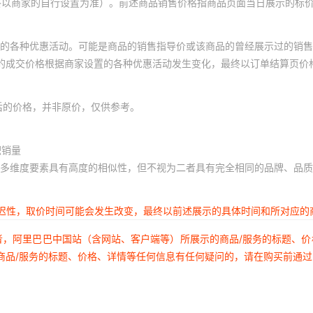
终以商家的自行设置为准）。前述商品销售价格指商品页面当日展示的标
的各种优惠活动。可能是商品的销售指导价或该商品的曾经展示过的销售
体的成交价格根据商家设置的各种优惠活动发生变化，最终以订单结算页价
后的价格，并非原价，仅供参考。
积销量
多维度要素具有高度的相似性，但不视为二者具有完全相同的品牌、品质
延迟性，取价时间可能会发生改变，最终以前述展示的具体时间和所对应的
者，阿里巴巴中国站（含网站、客户端等）所展示的商品/服务的标题、
商品/服务的标题、价格、详情等任何信息有任何疑问的，请在购买前通