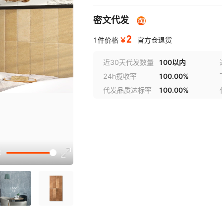
密文代发
2
￥
1件价格
官方仓退货
近30天代发数量
100以内
24h揽收率
100.00%
代发品质达标率
100.00%
讲解