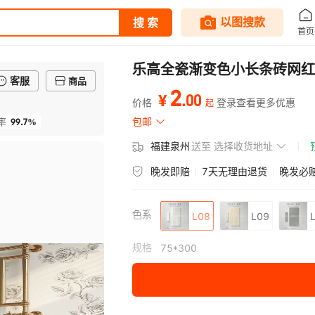
乐高全瓷渐变色小长条砖网红
客服
商品
2
.
00
¥
价格
登录查看更多优惠
起
99.7%
包邮
率
福建泉州
送至
选择收货地址
晚发即赔
7天无理由退货
晚发必
色系
L08
L09
规格
75*300