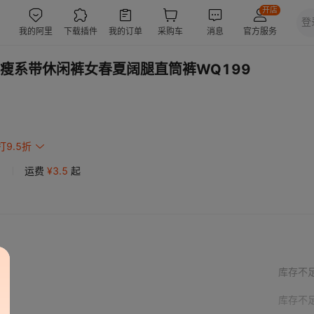
瘦系带休闲裤女春夏阔腿直筒裤WQ199
打9.5折
运费
¥
3.5
起
库存不
库存不