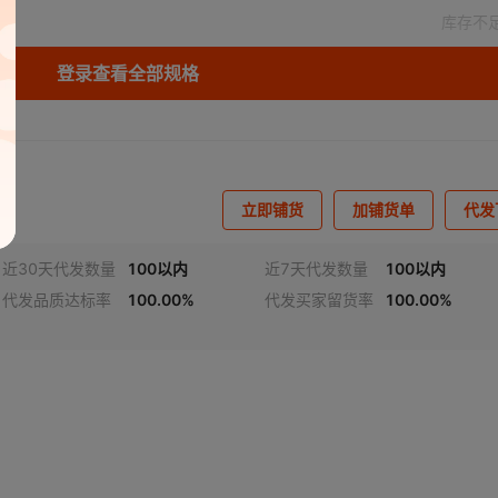
库存不
登录查看全部规格
立即铺货
加铺货单
代发
近30天代发数量
100以内
近7天代发数量
100以内
代发品质达标率
100.00%
代发买家留货率
100.00%