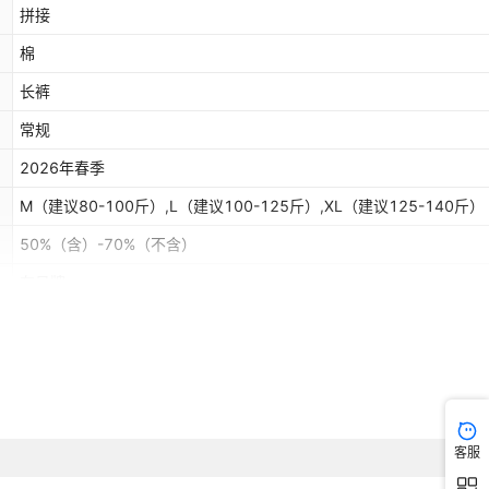
拼接
棉
长裤
常规
2026年春季
M（建议80-100斤）,L（建议100-125斤）,XL（建议125-140斤）
50%（含）-70%（不含）
有吊牌
通用型
否
是
30%（含）-50%（不含）
客服
东南亚