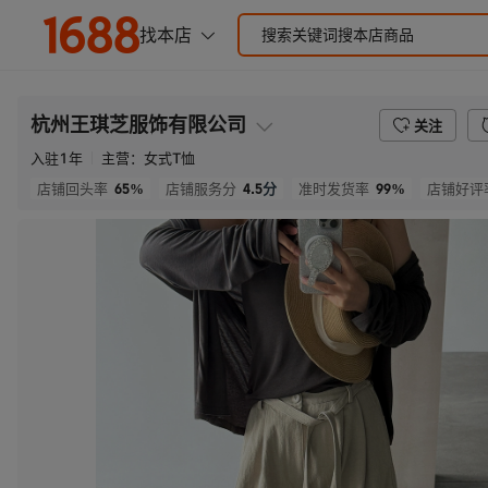
杭州王琪芝服饰有限公司
关注
入驻
1
年
主营：
女式T恤
65%
4.5
分
99%
店铺回头率
店铺服务分
准时发货率
店铺好评