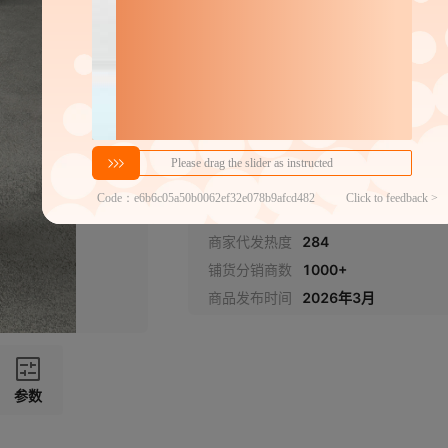
XL（建议125-140斤）
密文代发
139
￥
1件价格
官方仓退货
商家代发热度
284
铺货分销商数
1000+
商品发布时间
2026年3月
参数