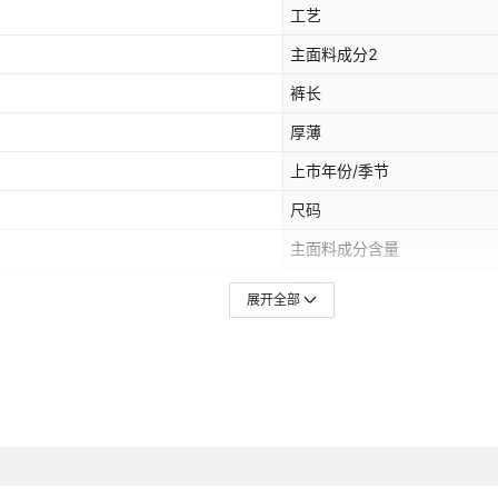
工艺
主面料成分2
裤长
厚薄
上市年份/季节
尺码
主面料成分含量
吊牌
展开全部
适用体型
是否加绒
是否跨境货源
主面料成分2含量
主要下游销售地区2