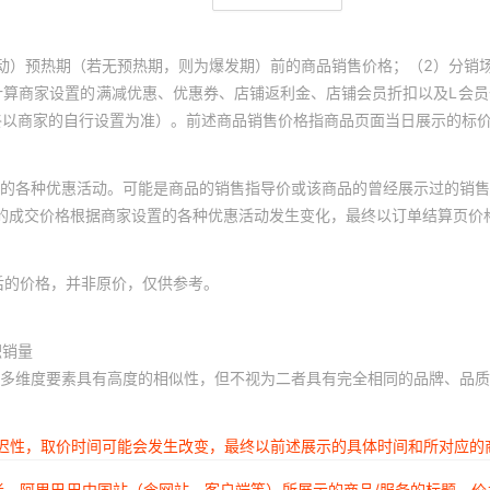
动）预热期（若无预热期，则为爆发期）前的商品销售价格；（2）分销
计算商家设置的满减优惠、优惠券、店铺返利金、店铺会员折扣以及L会
终以商家的自行设置为准）。前述商品销售价格指商品页面当日展示的标
的各种优惠活动。可能是商品的销售指导价或该商品的曾经展示过的销售
体的成交价格根据商家设置的各种优惠活动发生变化，最终以订单结算页价
后的价格，并非原价，仅供参考。
积销量
多维度要素具有高度的相似性，但不视为二者具有完全相同的品牌、品质
延迟性，取价时间可能会发生改变，最终以前述展示的具体时间和所对应的
者，阿里巴巴中国站（含网站、客户端等）所展示的商品/服务的标题、