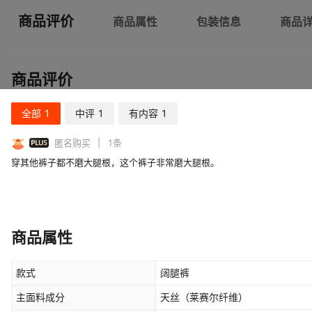
商品评价
商品属性
包装信息
商品
商品评价
全部
1
中评
1
有内容
1
PLUS
匿名购买
1
条
穿其他裤子都不磨大腿根，这个裤子非常磨大腿根。
商品属性
款式
阔腿裤
主面料成分
天丝（莱赛尔纤维）