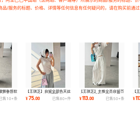
商品/服务的标题、价格、详情等任何信息有任何疑问的，请在购买前通
慵懒垂感软
【王琪芝】自留全部色天丝
【王琪芝】主推全员自留苎
【
高腰宽松阔
正肩短袖T恤女夏薄款显瘦
麻抽绳松紧腰阔腿裤女夏百
阔
75
113
11
¥
.
00
¥
.
00
¥
已售
10+
条
已售
80+
件
已售
50+
条
百搭上衣WQ161
搭长裤WQ251
休闲