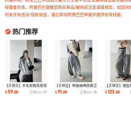
经营者负责。阿里巴巴提醒您购买商品/服务前注意谨慎核实，如您对
内有任何违法/侵权信息，请立即向阿里巴巴举报并提供有效线索。
热门推荐
【王琪芝】羊毛软糯百搭双
【王琪芝】韩版抽绳显瘦卫
【王琪芝】撞色
头拉链开衫女冬慵懒针织毛
裤女松紧腰直筒休闲针织九
糯休闲裤女春夏
59
91
123
¥
.
00
¥
.
00
¥
.
00
已售
20+
件
已售
80+
条
衣外套WQ016
分裤秋WQ051
腿裤子WQ197