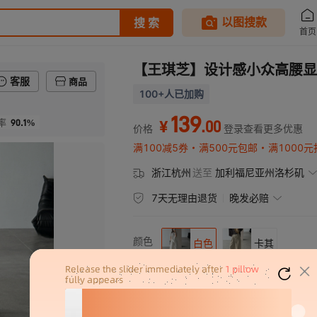
【王琪芝】设计感小众高腰显
客服
商品
100+人已加购
139
90.1%
.
00
率
¥
价格
登录查看更多优惠
满100减5券
满500元包邮
满1000元
浙江杭州
送至
加利福尼亚州洛杉矶
7天无理由退货
晚发必赔
颜色
白色
卡其
尺码
M（建议80-100斤）
L（建议100-125斤）