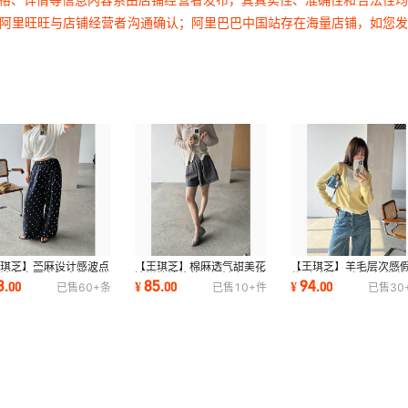
过阿里旺旺与店铺经营者沟通确认；阿里巴巴中国站存在海量店铺，如您
王琪芝】苎麻设计感波点
【王琪芝】棉麻透气甜美花
【王琪芝】羊毛层次感
腿裤女春夏高腰宽松通勤
边拼接简约休闲短裤女百搭
件v领针织开衫女慵懒休
3
85
94
.
00
¥
.
00
¥
.
00
已售
60+
条
已售
10+
件
已售
30
裤WQ252
阔腿裤WQ353
毛衣外套WQ173