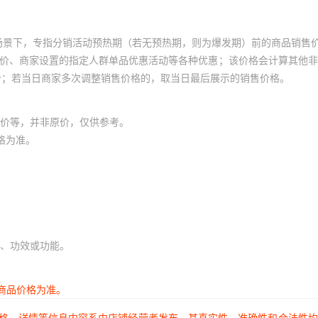
场景下，专指分销活动预热期（若无预热期，则为爆发期）前的商品销售
员价、商家设置的指定人群单品优惠活动等各种优惠；该价格会计算其他
价；若当日商家多次调整销售价格的，取当日最后展示的销售价格。
价等，并非原价，仅供参考。
格为准。
、功效或功能。
商品价格为准。
价格、详情等信息内容系由店铺经营者发布，其真实性、准确性和合法性