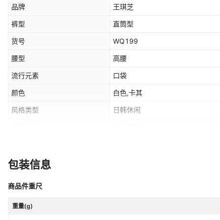
品牌
王琪芝
裤型
直筒型
货号
WQ199
腰型
高腰
流行元素
口袋
颜色
白色,卡其
风格类型
日韩休闲
货源类型
源头工厂
主要下游销售地区1
东南亚
弹力
无弹
包装信息
跨境风格类型
舒适休闲
商品件重尺
领标
有领标
重量(g)
适用人群
通用