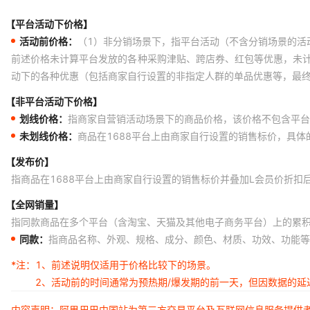
【平台活动下价格】
活动前价格：
（1）非分销场景下，指平台活动（不含分销场景的活
前述价格未计算平台发放的各种采购津贴、跨店券、红包等优惠，未
动下的各种优惠（包括商家自行设置的非指定人群的单品优惠等，最
【非平台活动下价格】
划线价格：
指商家自营销活动场景下的商品价格，该价格不包含平台
未划线价格：
商品在1688平台上由商家自行设置的销售标价，具
【发布价】
指商品在1688平台上由商家自行设置的销售标价并叠加L会员价折扣
【全网销量】
指同款商品在多个平台（含淘宝、天猫及其他电子商务平台）上的累
同款：
指商品名称、外观、规格、成分、颜色、材质、功效、功能等
*注：
1、前述说明仅适用于价格比较下的场景。
2、活动前的时间通常为预热期/爆发期的前一天，但因数据的
内容声明：阿里巴巴中国站为第三方交易平台及互联网信息服务提供