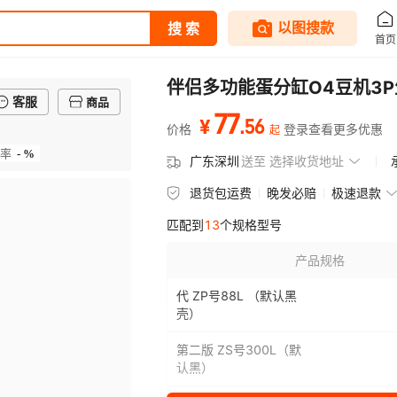
伴侣多功能蛋分缸O4豆机3
客服
商品
77
.
56
¥
价格
登录查看更多优惠
起
- %
率
广东深圳
送至
选择收货地址
退货包运费
晚发必赔
极速退款
匹配到
13
个规格型号
产品规格
代 ZP号88L （默认黑
壳）
第二版 ZS号300L（默
认黑）