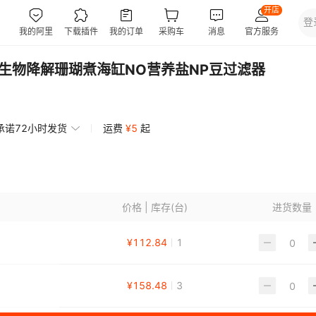
P生物降解珊瑚煮海缸NO营养盐NP豆过滤器
承诺72小时发货
运费
¥
5
起
价格 | 库存(台)
进货数量
¥
112.84
1
¥
158.48
3