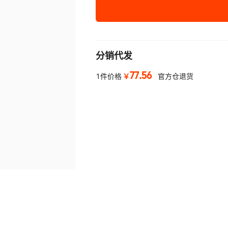
第二版 ZM号450L（默
认黑色）
第三代 ZB号 120L (默
认黑壳)
分销代发
第三代 ZB号 AB 230L
77.56
￥
1件价格
(默认黑壳)
官方仓退货
第三代 号AB版 280L
(默认黑壳)
第三代 号ABB版 350L
第三代 号AB版 230L
(默认黑壳)
海之源 NP生物豆 黄
海之源 大粒狗骨NP生
物豆棕
海之源吸磷珠 除磷酸盐
吸附剂 白