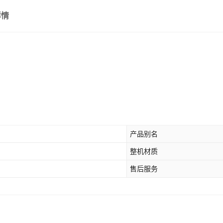
详情
版 ZB号 120L (默认黑
壳)
第二版 ZL号
1500L（默认黑色）
海之源生物NP黑白豆
产品别名
整机材质
售后服务