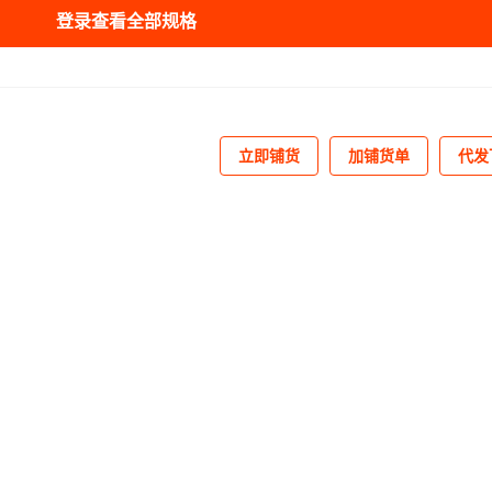
登录查看全部规格
¥
226.95
2
¥
112.84
25
¥
147.07
8
立即铺货
加铺货单
代发
¥
169.89
8
¥
215.54
6
¥
77.56
1
¥
86.59
2
¥
107.13
2