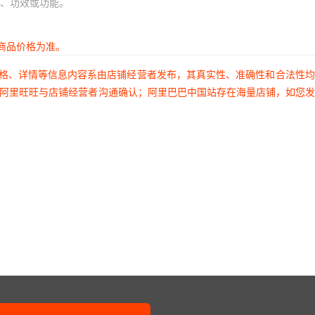
、功效或功能。
商品价格为准。
价格、详情等信息内容系由店铺经营者发布，其真实性、准确性和合法性
过阿里旺旺与店铺经营者沟通确认；阿里巴巴中国站存在海量店铺，如您