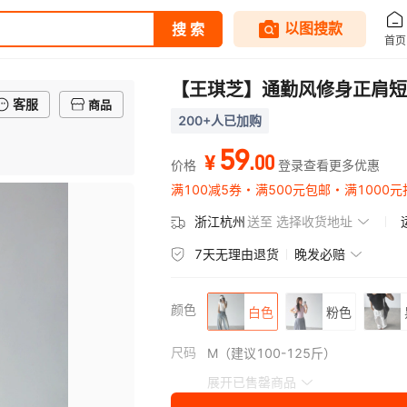
【王琪芝】通勤风修身正肩短
客服
商品
200+人已加购
59
.
00
¥
价格
登录查看更多优惠
满100减5券
满500元包邮
满1000元
浙江杭州
送至
选择收货地址
7天无理由退货
晚发必赔
颜色
白色
粉色
尺码
M（建议100-125斤）
展开已售罄商品