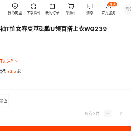
袖T恤女春夏基础款U领百搭上衣WQ239
打9.5折
运费
¥
3.5
起
黑色
库存
2
件