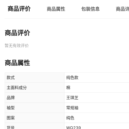
商品评价
商品属性
包装信息
商品
商品评价
暂无有效评价
商品属性
款式
纯色款
主面料成分
棉
品牌
王琪芝
袖型
常规袖
图案
纯色
货号
WQ239