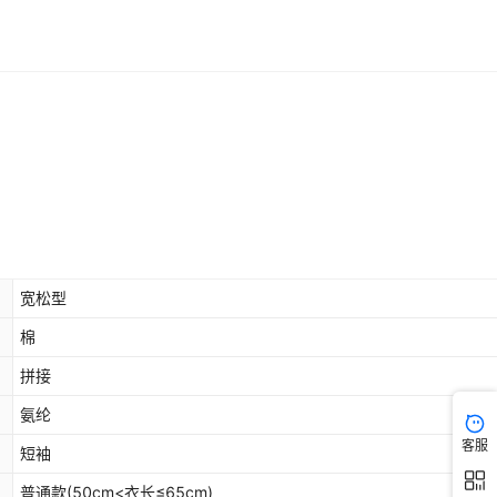
宽松型
棉
拼接
氨纶
客服
短袖
普通款(50cm<衣长≤65cm)