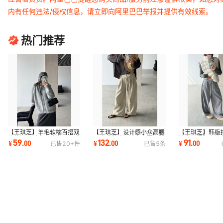
内有任何违法/侵权信息，请立即向阿里巴巴举报并提供有效线索。
热门推荐
【王琪芝】羊毛软糯百搭双
【王琪芝】设计感小众高腰
【王琪芝】韩版
头拉链开衫女冬慵懒针织毛
显瘦系带休闲裤女春夏阔腿
裤女松紧腰直筒
59
132
91
¥
.
00
¥
.
00
¥
.
00
已售
20+
件
已售
5
条
衣外套WQ016
直筒裤WQ199
分裤秋WQ051