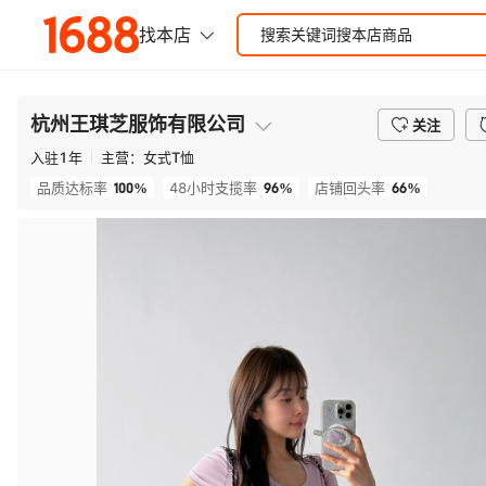
杭州王琪芝服饰有限公司
关注
入驻
1
年
主营：
女式T恤
100%
96%
66%
品质达标率
48小时支揽率
店铺回头率