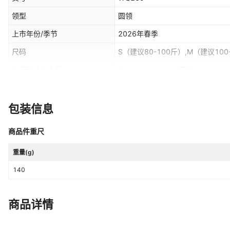
领型
圆领
上市年份/季节
2026年春季
尺码
S（建议80-100斤）,M（建议100
主面料成分含量
30%（含）-50%（不含）
柔软度
适中
吊牌
有吊牌
包装信息
风格
休闲风
商品件重尺
是否跨境货源
是
重量(g)
主面料成分2含量
30%（含）-50%（不含）
140
主要下游销售地区2
东南亚
商品详情