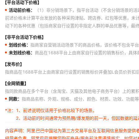
【平台活动下价格】
活动前价格：
（1）非分销场景下，指平台活动（不含分销场景的活
前述价格未计算平台发放的各种采购津贴、跨店券、红包等优惠，未
动下的各种优惠（包括商家自行设置的非指定人群的单品优惠等，最
【非平台活动下价格】
划线价格：
指商家自营销活动场景下的商品价格，该价格不包含平台
未划线价格：
商品在1688平台上由商家自行设置的销售标价，具
【发布价】
指商品在1688平台上由商家自行设置的销售标价并叠加L会员价折扣
【全网销量】
指同款商品在多个平台（含淘宝、天猫及其他电子商务平台）上的累
同款：
指商品名称、外观、规格、成分、颜色、材质、功效、功能等
*注：
1、前述说明仅适用于价格比较下的场景。
2、活动前的时间通常为预热期/爆发期的前一天，但因数据的
内容声明：阿里巴巴中国站为第三方交易平台及互联网信息服务提供
经营者负责。阿里巴巴提醒您购买商品/服务前注意谨慎核实，如您对