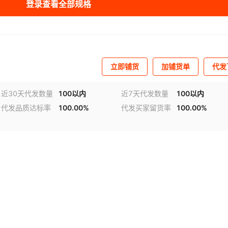
登录查看全部规格
立即铺货
加铺货单
代发
近30天代发数量
100以内
近7天代发数量
100以内
代发品质达标率
100.00%
代发买家留货率
100.00%