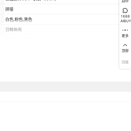
APP
拼接
1688
白色,粉色,黑色
AIBUY
日韩休闲
更多
运动,旅游,日常
源头工厂
顶部
东南亚
旧版
舒适休闲
有领标
通用