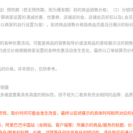
动）预热期（若无预热期，则为爆发期）前的商品销售价格；（2）分销
计算商家设置的满减优惠、优惠券、店铺返利金、店铺会员折扣以及L会
终以商家的自行设置为准）。前述商品销售价格指商品页面当日展示的标
的各种优惠活动。可能是商品的销售指导价或该商品的曾经展示过的销售
体的成交价格根据商家设置的各种优惠活动发生变化，最终以订单结算页价
后的价格，并非原价，仅供参考。
积销量
多维度要素具有高度的相似性，但不视为二者具有完全相同的品牌、品质
延迟性，取价时间可能会发生改变，最终以前述展示的具体时间和所对应的
者，阿里巴巴中国站（含网站、客户端等）所展示的商品/服务的标题、
商品/服务的标题、价格、详情等任何信息有任何疑问的，请在购买前通