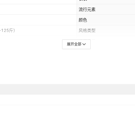
流行元素
颜色
-125斤）
风格类型
适用场景
展开全部
货源类型
主要下游销售地区1
跨境风格类型
领标
适用人群