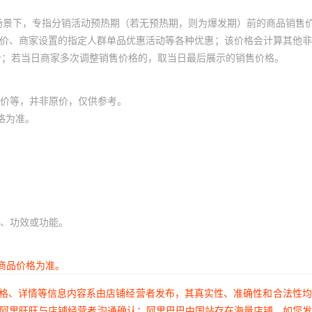
场景下，专指分销活动预热期（若无预热期，则为爆发期）前的商品销售
员价、商家设置的指定人群单品优惠活动等各种优惠；该价格会计算其他
价；若当日商家多次调整销售价格的，取当日最后展示的销售价格。
价等，并非原价，仅供参考。
格为准。
、功效或功能。
商品价格为准。
价格、详情等信息内容系由店铺经营者发布，其真实性、准确性和合法性
过阿里旺旺与店铺经营者沟通确认；阿里巴巴中国站存在海量店铺，如您