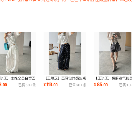
王琪芝】主推全员自留苎
【王琪芝】苎麻设计感波点
【王琪芝】棉麻透气甜
抽绳松紧腰阔腿裤女夏百
阔腿裤女春夏高腰宽松通勤
边拼接简约休闲短裤女
3
113
85
.
00
¥
.
00
¥
.
00
已售
50+
条
已售
60+
条
已售
10
裤WQ251
休闲裤WQ252
阔腿裤WQ353