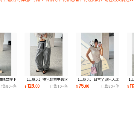
抽绳显瘦卫
【王琪芝】撞色慵懒垂感软
【王琪芝】自留全部色天丝
【
休闲针织九
糯休闲裤女春夏高腰宽松阔
正肩短袖T恤女夏薄款显瘦
麻
123
75
11
¥
.
00
¥
.
00
¥
已售
80+
条
已售
10+
条
已售
80+
件
腿裤子WQ197
百搭上衣WQ161
搭长