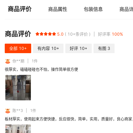
商品评价
商品属性
包装信息
商品
商品评价
5.0
10+
条评价
好评率
100
%
全部
10+
有内容
10+
好评
10+
有图
3
你**期
1
件
很厚实，磕磕碰碰也不怕，操作简单很方便
陈**3
1
件
板材厚实，使用起来方便快捷，反应很快，简单，实用，质量好，良心商家