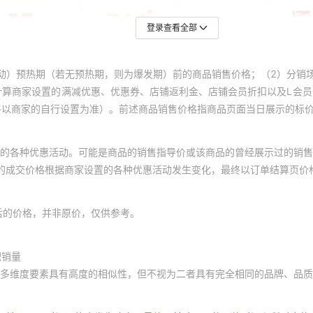
18门IC刷卡 ★304材质★
登录查看全部
24门密码柜 ★201材质★
24门扫码柜 ★201材质★
动）预热期（若无预热期，则为爆发期）前的商品销售价格；（2）分销
计算商家设置的满减优惠、优惠券、店铺返利金、店铺会员折扣以及L会
24门人脸柜 ★201材质★
终以商家的自行设置为准）。前述商品销售价格指商品页面当日展示的标
24门条码柜 ★201材质★
24门指纹柜 ★201材质★
的各种优惠活动。可能是商品的销售指导价或该商品的曾经展示过的销售
体的成交价格根据商家设置的各种优惠活动发生变化，最终以订单结算页价
24门IC刷卡 ★201材质★
24门密码柜 ★304材质★
后的价格，并非原价，仅供参考。
24门扫码柜 ★304材质★
积销量
24门人脸柜 ★304材质★
多维度要素具有高度的相似性，但不视为二者具有完全相同的品牌、品质
24门条码柜 ★304材质★