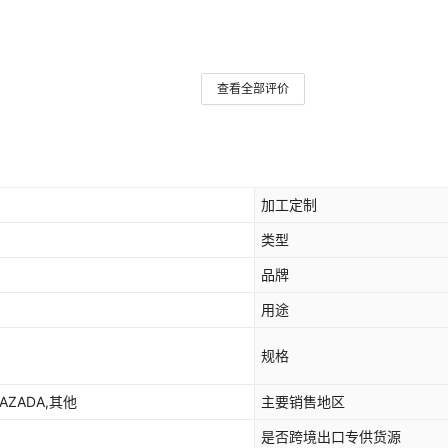
8门人脸识别 ★201材质★
8门红外条码 ★201材质★
8门指纹识别 ★201材质★
查看全部评价
8门ICID刷卡 ★201材质★
8门自设密码 ★304材质★
加工定制
8门手机扫码 ★304材质★
类型
8门人脸识别 ★304材质★
品牌
8门红外条码★304材质★
用途
8门指纹识别 ★304材质★
规格
8门ICID刷卡 ★304材质★
LAZADA,其他
主要销售地区
10门密码柜 ★201材质★
是否跨境出口专供货源