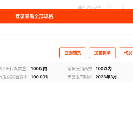
库存
9999
件
登录查看全部规格
库存
9999
件
库存
9999
件
库存
9999
件
立即铺货
加铺货单
代发
库存
9999
件
库存
9999
件
近7天代发数量
100以内
铺货分销商数
100以内
代发买家留货率
100.00%
商品发布时间
2026年3月
库存
9999
件
视频
库存
9999
件
库存
9999
件
库存
9999
件
库存
9999
件