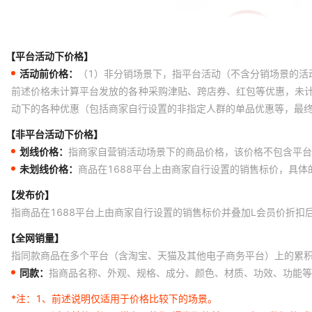
8门指纹识别 ★304材质★
8门ICID刷卡 ★304材质★
【平台活动下价格】
10门密码柜 ★201材质★
活动前价格：
（1）非分销场景下，指平台活动（不含分销场景的活
10门扫码柜 ★201材质★
前述价格未计算平台发放的各种采购津贴、跨店券、红包等优惠，未
动下的各种优惠（包括商家自行设置的非指定人群的单品优惠等，最
10门人脸柜 ★201材质★
【非平台活动下价格】
10门条码柜 ★201材质★
划线价格：
指商家自营销活动场景下的商品价格，该价格不包含平台
10门指纹柜 ★201材质★
未划线价格：
商品在1688平台上由商家自行设置的销售标价，具
10门IC刷卡 ★201材质★
【发布价】
10门密码柜 ★304材质★
指商品在1688平台上由商家自行设置的销售标价并叠加L会员价折扣
10门扫码柜 ★304材质★
【全网销量】
指同款商品在多个平台（含淘宝、天猫及其他电子商务平台）上的累
10门人脸柜★304材质★
同款：
指商品名称、外观、规格、成分、颜色、材质、功效、功能等
10门条码柜★304材质★
*注：
1、前述说明仅适用于价格比较下的场景。
10门指纹柜 ★304材质★