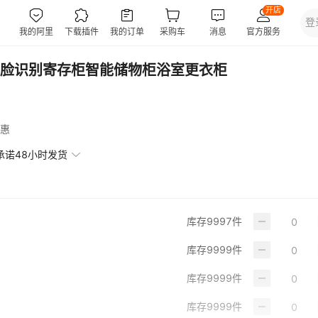
脸识别寄存柜智能储物柜浴室更衣柜
惠
承诺48小时发货
库存
9997
件
库存
9999
件
库存
9999
件
库存
9999
件