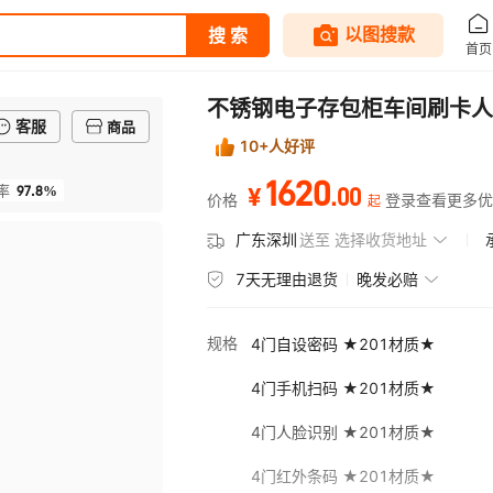
不锈钢电子存包柜车间刷卡人
客服
商品
10+人好评
1620
97.8%
.
00
率
¥
价格
登录查看更多优
起
广东深圳
送至
选择收货地址
7天无理由退货
晚发必赔
规格
4门自设密码 ★201材质★
4门手机扫码 ★201材质★
4门人脸识别 ★201材质★
4门红外条码 ★201材质★