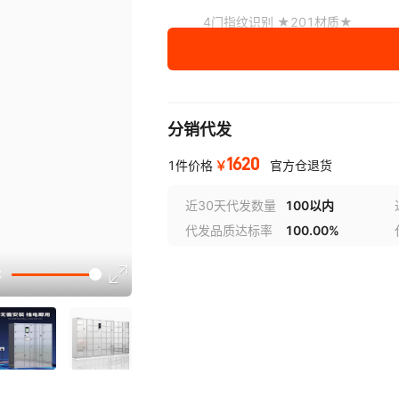
4门指纹识别 ★201材质★
4门ICID刷卡 ★201材质★
4门自设密码 ★304材质★
分销代发
4门手机扫码 ★304材质★
1620
4门人脸识别 ★304材质
￥
1件价格
官方仓退货
4门红外条码 ★304材质★
近30天代发数量
100以内
代发品质达标率
100.00%
4门指纹识别 ★304材质★
选型
4门ICID刷卡 ★304材质★
6门自设密码 ★201材质★
6门手机扫码 ★201材质★
6门人脸识别 ★201材质★