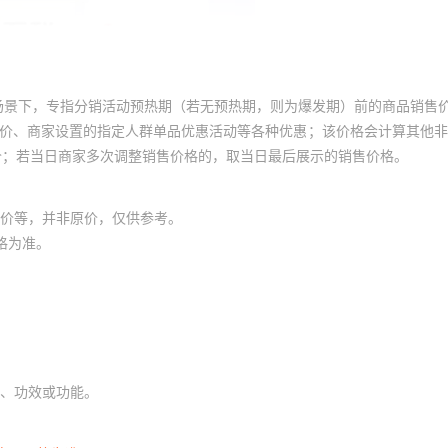
库存
9999
件
40000
库存
9999
件
40000
40000
库存
9999
件
场景下，专指分销活动预热期（若无预热期，则为爆发期）前的商品销售
40000
员价、商家设置的指定人群单品优惠活动等各种优惠；该价格会计算其他
库存
9999
件
价；若当日商家多次调整销售价格的，取当日最后展示的销售价格。
40000
库存
9999
件
40000
库存
9999
件
价等，并非原价，仅供参考。
40000
格为准。
库存
9999
件
40000
库存
9999
件
40000
库存
9999
件
40000
40000
库存
9999
件
、功效或功能。
40000
库存
9999
件
40000