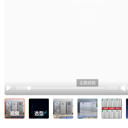
有点小卡，请重试
retry
主图视频
00:00
00:00
Play
视频
选型