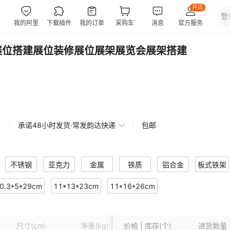
展位搭建展位装修展位展架展览会展架搭建
承诺48小时发货·常发韵达快递
包邮
不锈钢
亚克力
金属
铁质
铝合金
板式铁架
0.3*5*29cm
11*13*23cm
11*16*26cm
5*25.5cm
16.5*5.3*20.5cm
尺寸
(cm)
净重
(kg)
价格 | 库存(个)
进货数量