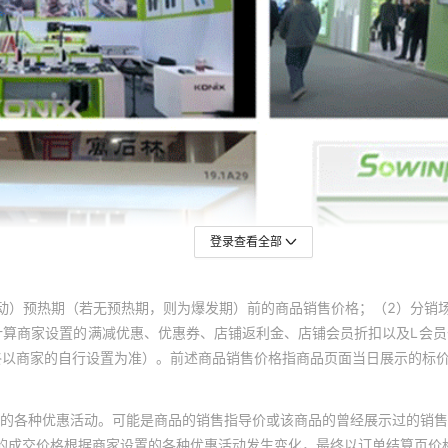
登录查看全部
动）预热期（若无预热期，则为爆发期）前的商品销售价格；（2）分销
计算商家设置的满减优惠、优惠券、店铺返利金、店铺会员折扣以及L会
终以商家的自行设置为准）。前述商品销售价格指商品页面当日展示的标
的各种优惠活动。可能是商品的销售指导价或该商品的曾经展示过的销售
体的成交价格根据商家设置的各种优惠活动发生变化，最终以订单结算页价