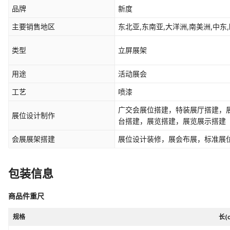
品牌
新度
主要销售地区
东北亚,东南亚,大洋洲,南美洲,中东,
类型
立屏展架
用途
活动展会
工艺
喷漆
广交会展位搭建，特装展厅搭建，
展位设计制作
台搭建，展览搭建，展览展示搭建
会展展架搭建
展位设计装修，展会布展，标准展
包装信息
商品件重尺
规格
长(