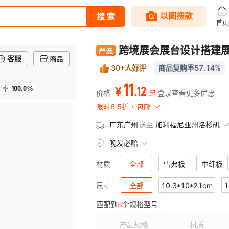
跨境展会展台设计搭建
客服
商品
30+人好评
商品复购率57.14%
11
100.0%
.
12
评率
¥
价格
登录查看更多优惠
起
限时6.5折
包邮
广东广州
送至
加利福尼亚州洛杉矶
晚发必赔
全部
雪弗板
中纤板
材质
全部
10.3*10*21cm
1
尺寸
匹配到
8
个规格型号
16.5*10.2*20.5cm
16.5*16.
产品规格
材质