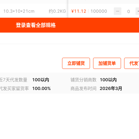
10.3*10*21cm
约0.2KG
¥
11.12
100000
登录查看全部规格
10.3*5*29cm
约0.2KG
¥
11.18
100000
11*13*23cm
约0.2KG
¥
11.25
100000
11*16*26cm
约0.2KG
¥
11.15
100000
立即铺货
加铺货单
代发
11*16*26cm
约0.2KG
¥
11.44
100000
近7天代发数量
100以内
铺货分销商数
100以内
16.5*10.2*20.5cm
约0.2KG
¥
11.51
100000
代发买家留货率
100.00%
商品发布时间
2026年3月
视频
16.5*16.5*25.5cm
约0.2KG
¥
11.57
100000
16.5*5.3*20.5cm
约0.2KG
¥
11.64
100000