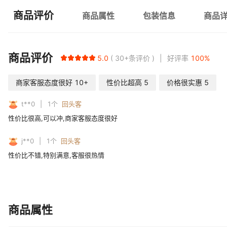
商品评价
商品属性
包装信息
商品
商品评价
5.0
30+
条评价
好评率
100
%
商家客服态度很好
10+
性价比超高
5
价格很实惠
5
t**0
1
个
回头客
性价比很高,可以冲,商家客服态度很好
j**0
1
个
回头客
性价比不错,特别满意,客服很热情
商品属性