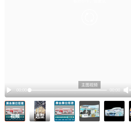
有点小卡，请重试
retry
主图视频
00:00
00:00
Play
视频
选型