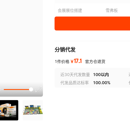
会展展位搭建
雪弗板
标准展位搭建
中纤板
特装展位搭建
不锈钢
分销代发
轻奢高端风展位搭建
亚克力
17.1
￥
1件价格
官方仓退货
科技未来风展位搭建
金属
近30天代发数量
100以内
大型展位搭建
铁质
代发品质达标率
100.00%
选型
工业风展位搭建
铝合金
现代简约风展位搭建
板式铁架