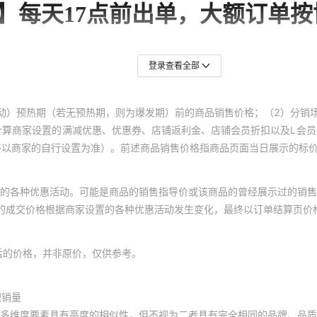
登录查看全部
动）预热期（若无预热期，则为爆发期）前的商品销售价格；（2）分销
计算商家设置的满减优惠、优惠券、店铺返利金、店铺会员折扣以及L会
终以商家的自行设置为准）。前述商品销售价格指商品页面当日展示的标
的各种优惠活动。可能是商品的销售指导价或该商品的曾经展示过的销售
体的成交价格根据商家设置的各种优惠活动发生变化，最终以订单结算页价
后的价格，并非原价，仅供参考。
积销量
多维度要素具有高度的相似性，但不视为二者具有完全相同的品牌、品质