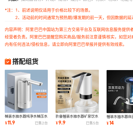
*注：
1、前述说明仅适用于价格比较下的场景。
2、活动前的时间通常为预热期/爆发期的前一天，但因数据的
内容声明：阿里巴巴中国站为第三方交易平台及互联网信息服务提供
经营者负责。阿里巴巴提醒您购买商品/服务前注意谨慎核实，如您对
内有任何违法/侵权信息，请立即向阿里巴巴举报并提供有效线索。
搭配组货
桶装水抽水器纯净水桶压水
折叠桶装水抽水器矿泉饮水
桶装水抽水器自
器饮水机电动吸水器泵神器
机大桶纯净水出水器上水器
桶水水桶吸水器
11.9
9.9
14
¥
¥
¥
已售
2
台
已售
5
台
取水器便携
取水器便携式
器电动吸水器