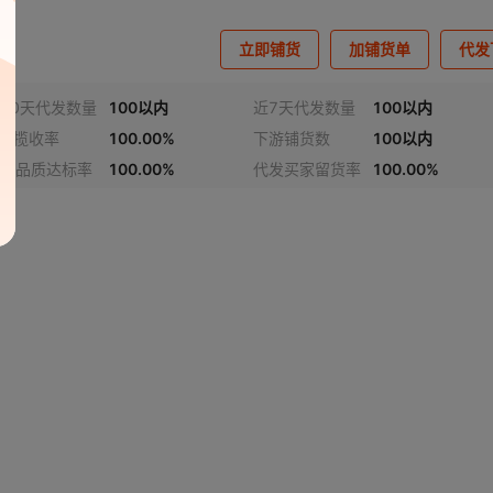
立即铺货
加铺货单
代发
30天代发数量
100以内
近7天代发数量
100以内
4h揽收率
100.00%
下游铺货数
100以内
发品质达标率
100.00%
代发买家留货率
100.00%