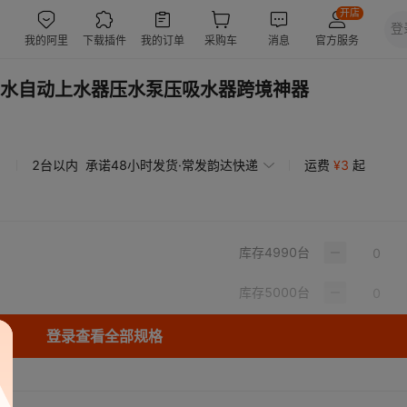
水自动上水器压水泵压吸水器跨境神器
2台以内
承诺48小时发货·常发韵达快递
运费
¥
3
起
库存
4990
台
库存
5000
台
登录查看全部规格