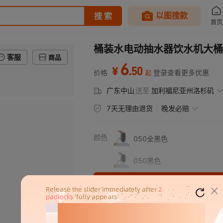
桶装水电动抽水器饮水机大桶
客服
商品
6
.
50
¥
价格
登录查看更多优惠
起
广东中山
送至
加利福尼亚州洛杉矶
7天无理由退货
晚发必赔
颜色
050全黑色
050黑色