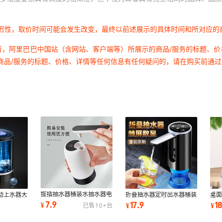
延迟性，取价时间可能会发生改变，最终以前述展示的具体时间和所对应的
者，阿里巴巴中国站（含网站、客户端等）所展示的商品/服务的标题、
商品/服务的标题、价格、详情等任何信息有任何疑问的，请在购买前通
拔插抽水器桶装水抽水器电
动上水器大
折叠抽水器定时出水器桶装
桌
动家用饮水机自动上水器小
矿泉水压水
水显示充电饮水机压上水器
桶
7.9
17.9
1
¥
¥
¥
已售
10+
台
出水器取水器
电动抽水器
水