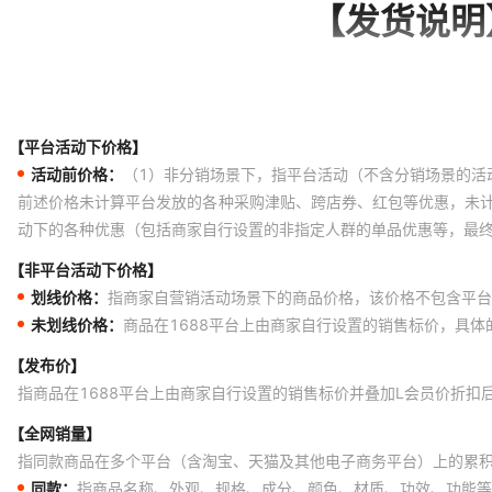
【平台活动下价格】
活动前价格：
（1）非分销场景下，指平台活动（不含分销场景的活
前述价格未计算平台发放的各种采购津贴、跨店券、红包等优惠，未
动下的各种优惠（包括商家自行设置的非指定人群的单品优惠等，最
【非平台活动下价格】
划线价格：
指商家自营销活动场景下的商品价格，该价格不包含平台
未划线价格：
商品在1688平台上由商家自行设置的销售标价，具
【发布价】
指商品在1688平台上由商家自行设置的销售标价并叠加L会员价折扣
【全网销量】
指同款商品在多个平台（含淘宝、天猫及其他电子商务平台）上的累
同款：
指商品名称、外观、规格、成分、颜色、材质、功效、功能等