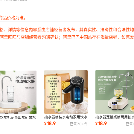
商品价格为准。
价格、详情等信息内容系由店铺经营者发布，其真实性、准确性和合法性
过阿里旺旺与店铺经营者沟通确认；阿里巴巴中国站存在海量店铺，如您
抽水器桶装水电动家用饮水
抽水器定量桌桶两用抽
面饮水机定量出水矿泉水
机自动上水器出水器取水器
自动上水器充电桶装水
装水抽水器充电式自动上
18.9
18.9
8
¥
¥
已售
70+
台
已售
桶装水取水器
器电动压水器
器免插电