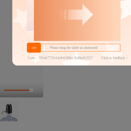
密文代发
6.5
￥
1件价格
官方仓退货
商家代发热度
401
近
48h揽收率
100.00%
2
铺货分销商数
100以内
代