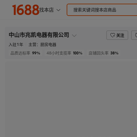
中山市兆凯电器有限公司
关注
入驻
1
年
主营：
厨房电器
99%
100%
38%
品质达标率
48小时支揽率
店铺回头率