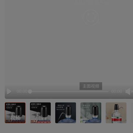
有点小卡，请重试
retry
主图视频
00:00
00:00
Play
视频