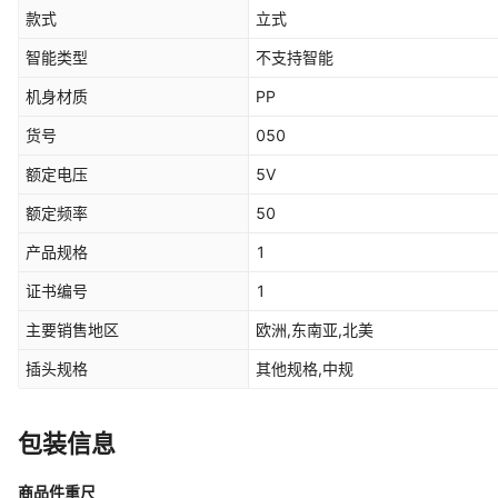
款式
立式
智能类型
不支持智能
机身材质
PP
货号
050
额定电压
5V
额定频率
50
产品规格
1
证书编号
1
主要销售地区
欧洲,东南亚,北美
插头规格
其他规格,中规
包装信息
商品件重尺