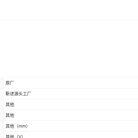
库存
1000
件
留言车型年份
库存
1000
件
【前雨刷】
库存
999
件
【前+后】
库存
1000
件
型 年份】
库存
1000
件
型 年份】
原厂
靳述源头工厂
其他
其他
其他
（mm）
其他
（V）