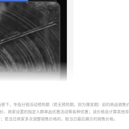
场景下，专指分销活动预热期（若无预热期，则为爆发期）前的商品销售
员价、商家设置的指定人群单品优惠活动等各种优惠；该价格会计算其他
价；若当日商家多次调整销售价格的，取当日最后展示的销售价格。