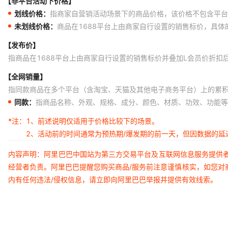
【非平台活动下价格】
划线价格：
指商家自营销活动场景下的商品价格，该价格不包含平台
未划线价格：
商品在1688平台上由商家自行设置的销售标价，具
【发布价】
指商品在1688平台上由商家自行设置的销售标价并叠加L会员价折扣
【全网销量】
指同款商品在多个平台（含淘宝、天猫及其他电子商务平台）上的累
同款：
指商品名称、外观、规格、成分、颜色、材质、功效、功能等
*注：
1、前述说明仅适用于价格比较下的场景。
2、活动前的时间通常为预热期/爆发期的前一天，但因数据的
内容声明：阿里巴巴中国站为第三方交易平台及互联网信息服务提供
经营者负责。阿里巴巴提醒您购买商品/服务前注意谨慎核实，如您对
内有任何违法/侵权信息，请立即向阿里巴巴举报并提供有效线索。