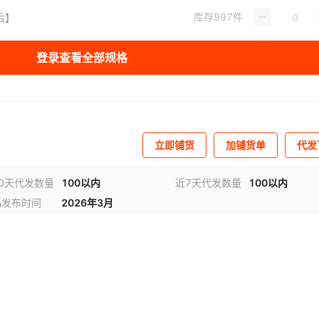
库存
997
件
后】
库存
1000
件
留言车型年份
登录查看全部规格
库存
1000
件
【前雨刷】
库存
1000
件
【前+后】
库存
982
件
型 年份】
立即铺货
加铺货单
代发
库存
1000
件
型 年份】
0天代发数量
100以内
近7天代发数量
100以内
品发布时间
2026年3月
库存
1000
件
雨刷】
库存
1000
件
雨刷】
库存
1000
件
后】
库存
1000
件
后】