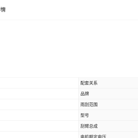
两对装-没有选项车型拍此项
详情
两对装-20-22年款宝马X1
两对装-20-22年款宝马X1
两对装-主驾驶一根【备注车
两对装-副驾驶一根【备注车
配套关系
品牌
雨刮范围
型号
刮臂总成
电机额定电压