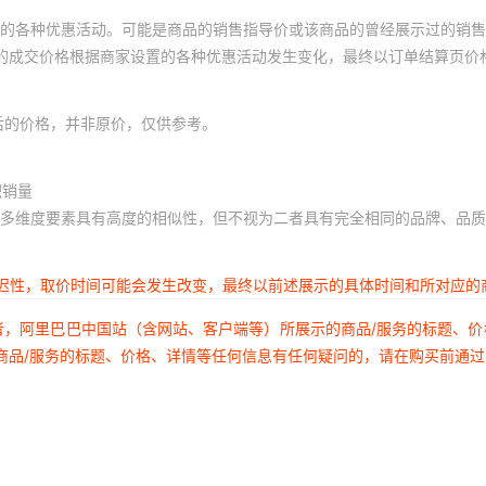
的各种优惠活动。可能是商品的销售指导价或该商品的曾经展示过的销售
体的成交价格根据商家设置的各种优惠活动发生变化，最终以订单结算页价
后的价格，并非原价，仅供参考。
积销量
多维度要素具有高度的相似性，但不视为二者具有完全相同的品牌、品质
延迟性，取价时间可能会发生改变，最终以前述展示的具体时间和所对应的
者，阿里巴巴中国站（含网站、客户端等）所展示的商品/服务的标题、
商品/服务的标题、价格、详情等任何信息有任何疑问的，请在购买前通