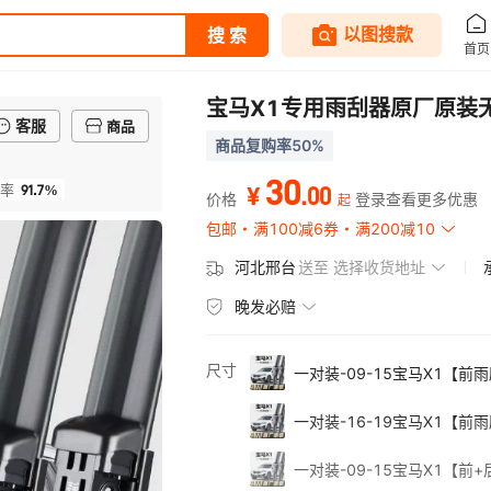
宝马X1专用雨刮器原厂原装
客服
商品
商品复购率50%
30
91.7%
.
00
率
¥
价格
登录查看更多优惠
起
包邮
满100减6券
满200减10
河北邢台
送至
选择收货地址
晚发必赔
尺寸
一对装-09-15宝马X1【前
一对装-16-19宝马X1【前
一对装-09-15宝马X1【前+