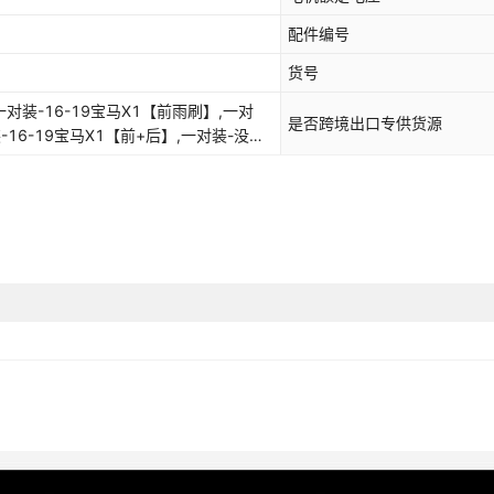
配件编号
货号
一对装-16-19宝马X1【前雨刷】,一对
是否跨境出口专供货源
装-16-19宝马X1【前+后】,一对装-没有
-20-22年款宝马X1【前雨刷】,一对
,一对装-主驾驶一根【备注车型 年份】,一
两对装-09-15宝马X1【前雨刷】,两对
-09-15宝马X1【前+后】,两对装-16-
有选项车型拍此项留言车型年份,两对
两对装-20-22年款宝马X1【前+后】,两
,两对装-副驾驶一根【备注车型 年份】