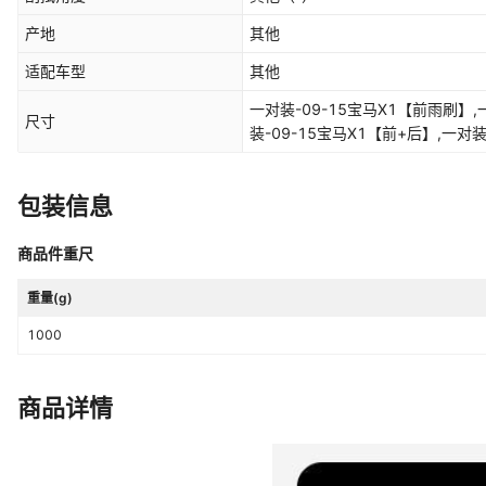
产地
其他
适配车型
其他
一对装-09-15宝马X1【前雨刷】,
尺寸
装-09-15宝马X1【前+后】,一对
选项车型拍此项留言车型年份,一对装
装-20-22年款宝马X1【前+后】
包装信息
对装-副驾驶一根【备注车型 年份】,
装-16-19宝马X1【前雨刷】,两对装
19宝马X1【前+后】,两对装-没
商品件重尺
装-20-22年款宝马X1【前雨刷】,
重量(g)
对装-主驾驶一根【备注车型 年份】
1000
商品详情