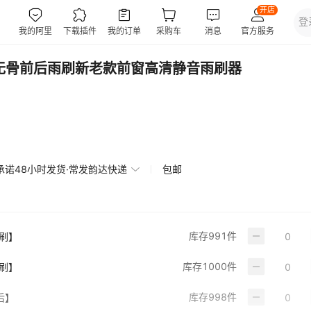
无骨前后雨刷新老款前窗高清静音雨刷器
承诺48小时发货·常发韵达快递
包邮
库存
991
件
雨刷】
库存
1000
件
雨刷】
库存
998
件
后】