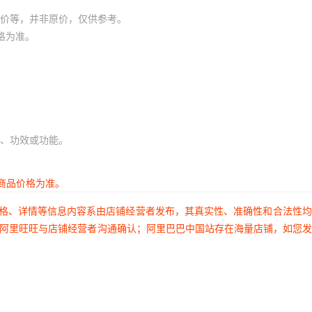
价等，并非原价，仅供参考。
格为准。
、功效或功能。
商品价格为准。
价格、详情等信息内容系由店铺经营者发布，其真实性、准确性和合法性
过阿里旺旺与店铺经营者沟通确认；阿里巴巴中国站存在海量店铺，如您