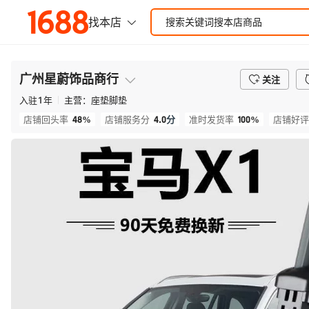
广州星蔚饰品商行
关注
入驻
1
年
主营：
座垫脚垫
48%
4.0
分
100%
店铺回头率
店铺服务分
准时发货率
店铺好评