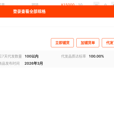
程黄
钢铁
¥
15000
10
登录查看全部规格
黄
钢铁
¥
25800
5
立即铺货
加铺货单
代发
近7天代发数量
100以内
代发品质达标率
100.00%
商品发布时间
2026年3月
频
1
/
4