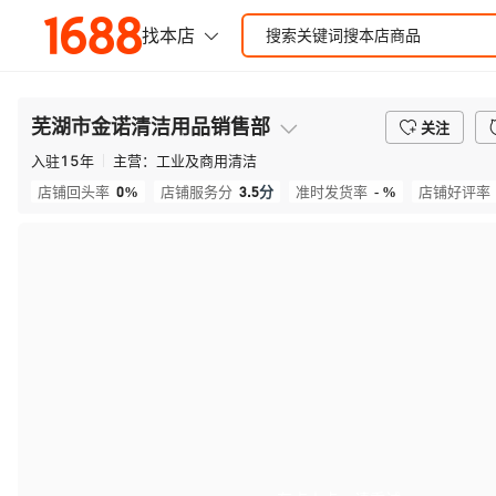
芜湖市金诺清洁用品销售部
关注
入驻
15
年
主营：
工业及商用清洁
0%
3.5
分
- %
店铺回头率
店铺服务分
准时发货率
店铺好评率