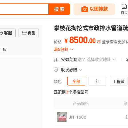
攀枝花掏挖式市政排水管道疏
客服
商品
8500
.
00
¥
价格
登录查看更多
起
- %
满5包邮
安徽芜湖
送至
选择收货地址
晚发必赔
全部
红
工程黄
颜色
匹配到
3
个规格型号
产品规格
颜
JN-1600