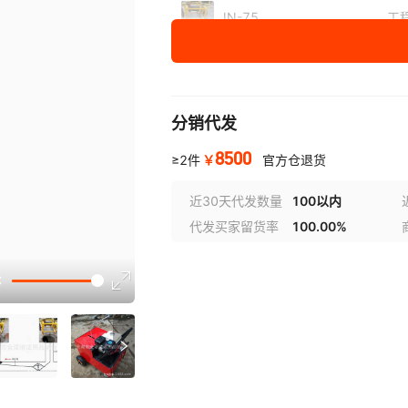
JN-75
工
JNQ-1800
分销代发
8500
￥
≥2件
官方仓退货
近30天代发数量
100以内
代发买家留货率
100.00%
选型视