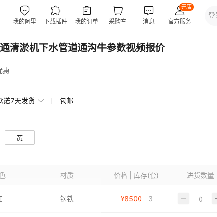
通清淤机下水管道通沟牛参数视频报价
优惠
承诺7天发货
包邮
黄
色
材质
价格 | 库存(套)
进货数量
红
钢铁
¥
8500
3