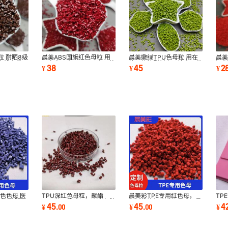
粒 耐晒8级
晨美ABS国旗红色母粒 用
晨美嫩绿TPU色母粒 用在
晨美
电线电缆，
于充电器壳、玩具、电器外
筛网软管型材上，挤出工艺
深圳
38
45
2
¥
¥
¥
壳等高要求制品
新品推荐
REA
色色母 医
TPU深红色母粒，聚酯
晨美彩TPE专用红色母，
TP
医疗器械配
TPU色母粒，用于五金包胶
TPE载体红色母粒，用于柔
TP
45
45
4
¥
.
00
¥
.
00
¥
注塑，环保红色母
性电线外皮
绳