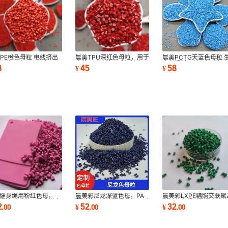
PE橙色母粒 电线挤出
晨美TPU深红色母粒，用于
晨美PCTG天蓝色母粒 
源头厂家 环保达标
电线、医疗管、手机护套、
定制塑料器械高端水杯 
8
45
58
¥
¥
CH/R0HS
运动器材 欧盟
明包装新品推荐
E健身绳用粉红色母，
晨美彩尼龙深蓝色母，PA
晨美彩LXPE辐照交联聚
E专用色母用于健身弹力
薄膜蓝色母粒，尼龙专用耐
烯用无卤绿色母粒，颜
2
52
32
.
00
¥
.
00
¥
.
00
挤出，弹性好
高温蓝色母粒
全