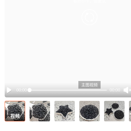
有点小卡，请重试
retry
主图视频
00:00
00:00
Play
视频