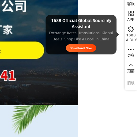
客服
APP
1688
AIBUY
更多
顶部
旧版