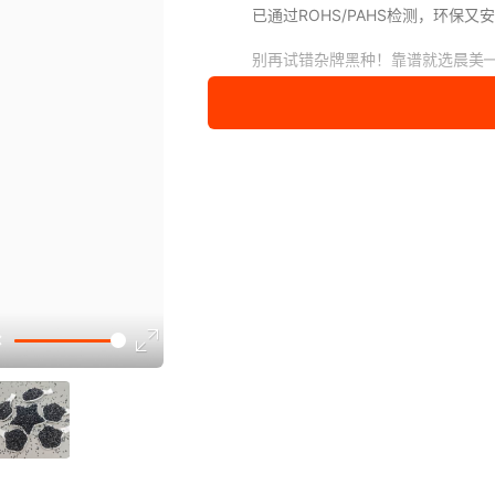
已通过ROHS/PAHS检测，环保
别再试错杂牌黑种！靠谱就选晨美—
限时支持来样调色+免费打样！点击