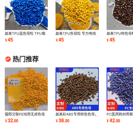
晨美TPU蓝色母粒 TPU载
晨美TPU色母粒 专为电线
晨美TPU棕色母
体 专为电线挤出管材气动
挤出设计颜色批次稳定耐高
应用健身器材、
45
45
45
¥
¥
¥
管打造新品牌推荐
温 新品推荐
汽车密封条
热门推荐
辐照交联PE线用无卤色母
晨美彩ABS专用棕色色母，
PC医用耗材用紫
粒 颜色鲜艳库存充足 深圳
棕色色母粒，颜色稳定，批
用级紫色色母 
32
38
42
¥
.
00
¥
.
00
¥
.
00
色母料源头厂家
次差小
件生产新品推荐