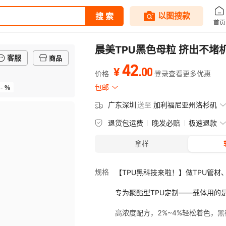
晨美TPU黑色母粒 挤出不
客服
商品
42
.
00
¥
价格
登录查看更多优惠
- %
包邮
广东深圳
送至
加利福尼亚州洛杉矶
退货包运费
晚发必赔
极速退款
拿样
规格
【TPU黑科技来啦！】做TPU管
专为聚酯型TPU定制——载体用的是
高浓度配方，2%~4%轻松着色，