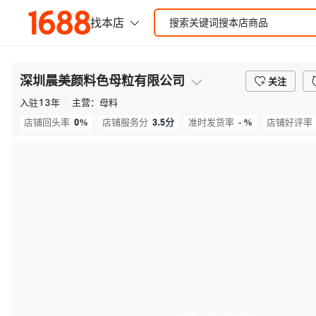
深圳晨美颜料色母粒有限公司
关注
入驻
13
年
主营：
母料
0%
3.5
分
- %
店铺回头率
店铺服务分
准时发货率
店铺好评率