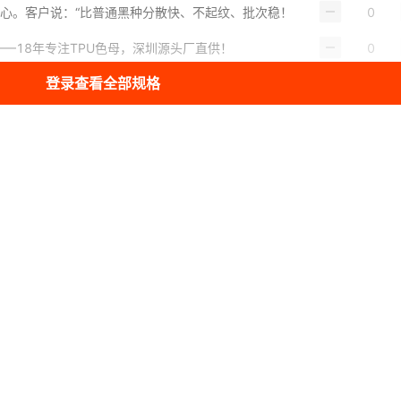
又安心。客户说：“比普通黑种分散快、不起纹、批次稳！
—18年专注TPU色母，深圳源头厂直供！
登录查看全部规格
咨询/立即下单，抢4月专属技术包！