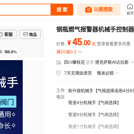
钢瓶燃气报警器机械手控制器
客服
商品
45
.
00
¥
价格
登录查看更多优惠
起
100.0%
满20减0.2
率
四川攀枝花
送至
德克萨斯州达拉斯
7天无理由退货
晚发必赔
工作
新升级机械手【气阀选择适用4分6
电压
管道4分机械手【气阀选择】
管道6分机械手【气阀选择】
管道1寸机械手【气阀选择】