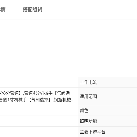
详情
搭配组货
工作电流
分8分管道】,管道4分机械手【气阀选
适用范围
,管道1寸机械手【气阀选择】,钢瓶机械手
液化气选择家用】,【4分管道选择】遥控
颜色
【6分管道选择】遥控款（水阀气阀通
】遥控款（水阀气阀通用）（不含球阀）,
照明功能
P款（水阀气阀通用）（不含球阀）,【6分
主要下游平台
水阀气阀通用）（不含球阀）,【1寸管道选