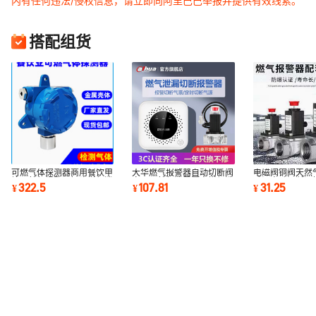
内有任何违法/侵权信息，请立即向阿里巴巴举报并提供有效线索。
搭配组货
可燃气体探测器商用餐饮甲
大华燃气报警器自动切断阀
电磁阀铜阀天然
烷天然气报警器探头燃气泄
家用天然气泄露厨房煤气泄
动阀自动切断阀
322.5
107.81
31.25
¥
¥
¥
漏检测变送器
漏电磁闭气阀
液化气