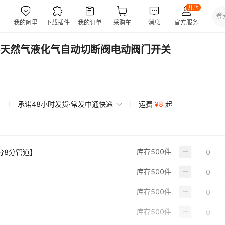
天然气液化气自动切断阀电动阀门开关
承诺48小时发货·常发中通快递
运费
¥
8
起
库存
500
件
分8分管道】
库存
500
件
库存
500
件
库存
500
件