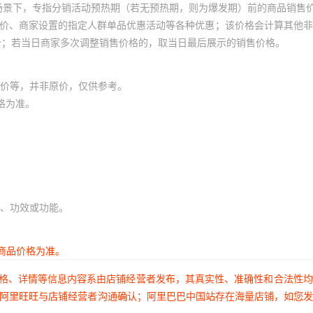
场景下，专指分销活动预热期（若无预热期，则为爆发期）前的商品销售
员价、商家设置的指定人群单品优惠活动等各种优惠；该价格会计算其他
价；若当日商家多次调整销售价格的，取当日最后展示的销售价格。
价等，并非原价，仅供参考。
格为准。
、功效或功能。
商品价格为准。
价格、详情等信息内容系由店铺经营者发布，其真实性、准确性和合法性
过阿里旺旺与店铺经营者沟通确认；阿里巴巴中国站存在海量店铺，如您