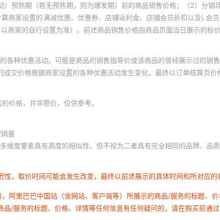
动）预热期（若无预热期，则为爆发期）前的商品销售价格；（2）分销
计算商家设置的满减优惠、优惠券、店铺返利金、店铺会员折扣以及L会
终以商家的自行设置为准）。前述商品销售价格指商品页面当日展示的标
的各种优惠活动。可能是商品的销售指导价或该商品的曾经展示过的销售
体的成交价格根据商家设置的各种优惠活动发生变化，最终以订单结算页价
后的价格，并非原价，仅供参考。
积销量
多维度要素具有高度的相似性，但不视为二者具有完全相同的品牌、品质
延迟性，取价时间可能会发生改变，最终以前述展示的具体时间和所对应的
者，阿里巴巴中国站（含网站、客户端等）所展示的商品/服务的标题、
商品/服务的标题、价格、详情等任何信息有任何疑问的，请在购买前通