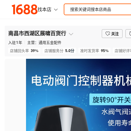
南昌市西湖区展啸百货行
关注
入驻
1
年
主营：
通用五金配件
39%
5.0
分
95%
店铺回头率
店铺服务分
准时发货率
店铺好评