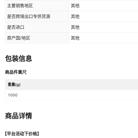
择】WIFI版手机APP款（水阀气
主要销售地区
其他
阀煤气罐选择】,控制机械手报警器
是否跨境出口专供货源
其他
是否进口
其他
原产国/地区
其他
包装信息
商品件重尺
重量(g)
1000
商品详情
【平台活动下价格】