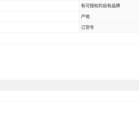
阀通用）（不含球阀）,新款钢瓶机械手【气
有可授权的自有品牌
【天然气选择家用】
产地
订货号