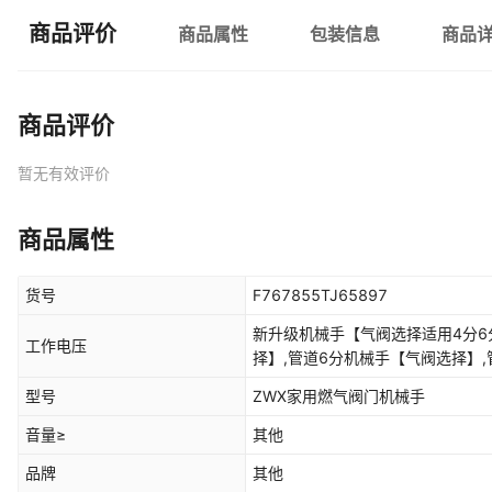
商品评价
商品属性
包装信息
商品
商品评价
暂无有效评价
商品属性
货号
F767855TJ65897
新升级机械手【气阀选择适用4分6
工作电压
择】,管道6分机械手【气阀选择】
【气阀选择】,控制机械手报警器【
型号
ZWX家用燃气阀门机械手
款（水阀气阀通用）（不含球阀）,
用）（不含球阀）,【1寸管道选择
音量≥
其他
【4分管道选择】WIFI版手机AP
品牌
其他
管道选择】WIFI版手机APP款（