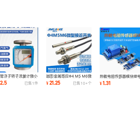
属管浮子转子流量计微小
圆形金属感应Φ4 M5 M6微
热敏电阻传感器模块继
体液体管道式水防腐指针
小型电感式埋入接近开关传
开关智能车配件环境温
32.5
21.25
1.31
¥
¥
已售
1
件
已售
10+
个
气带远传
感直流3线NPN
感器模块