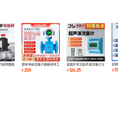
金
气报警器联
智能电磁流量计酸碱液体工
道盛外夹式超声波流量计分
气
燃气阀煤气
业污水生活污水消防水
体式壁挂插入传感器管道便
1
250
126.25
¥
¥
¥
空
携手持液体水