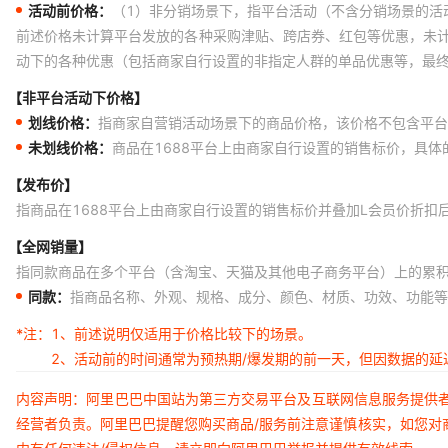
活动前价格：
（1）非分销场景下，指平台活动（不含分销场景的活
前述价格未计算平台发放的各种采购津贴、跨店券、红包等优惠，未
动下的各种优惠（包括商家自行设置的非指定人群的单品优惠等，最
【非平台活动下价格】
划线价格：
指商家自营销活动场景下的商品价格，该价格不包含平台
未划线价格：
商品在1688平台上由商家自行设置的销售标价，具
【发布价】
指商品在1688平台上由商家自行设置的销售标价并叠加L会员价折扣
【全网销量】
指同款商品在多个平台（含淘宝、天猫及其他电子商务平台）上的累
同款：
指商品名称、外观、规格、成分、颜色、材质、功效、功能等
*注：
1、前述说明仅适用于价格比较下的场景。
2、活动前的时间通常为预热期/爆发期的前一天，但因数据的
内容声明：阿里巴巴中国站为第三方交易平台及互联网信息服务提供
经营者负责。阿里巴巴提醒您购买商品/服务前注意谨慎核实，如您对