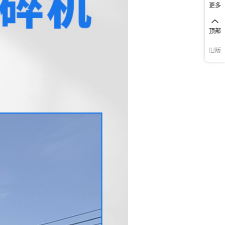
更多
顶部
旧版