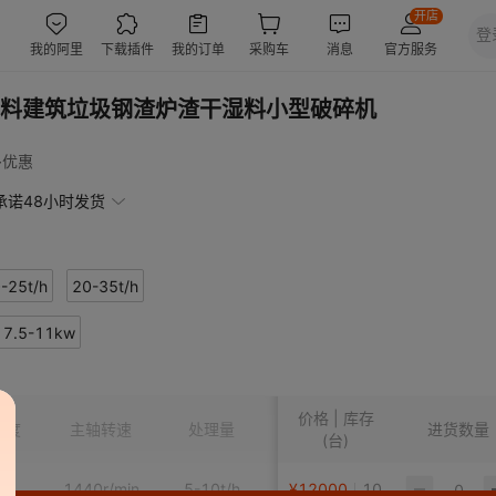
料建筑垃圾钢渣炉渣干湿料小型破碎机
多优惠
承诺48小时发货
-25t/h
20-35t/h
7.5-11kw
价格 | 库存
粒度
主轴转速
处理量
额定电压
电动机功率
进货数量
(台)
m
1440r/min
5-10t/h
¥
12000
380V
10
5.5-7.5KW