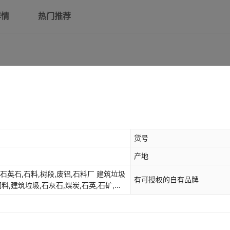
详情
热门推荐
货号
产地
,石英石,石料,树段,废铝,石料厂 建筑垃圾
有可授权的自有品牌
饲料,建筑垃圾,石灰石,煤炭,石英,石矿,辣
玉米芯,水泥块,树枝/树干,黏土、红土、黄
，餐厨垃圾，石膏，煤石干石，矿渣，玉米
,鹅卵石