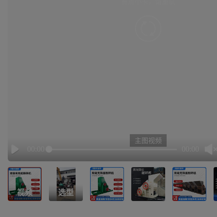
有点小卡，请重试
retry
主图视频
00:00
00:00
Play
视频
选型