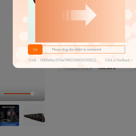
600*400
≤1200mm
3m
600*600
≤1200mm
3m
分销代发
12000
￥
≥2件
官方仓退货
近30天代发数量
100以内
代发品质达标率
100.00%
选型