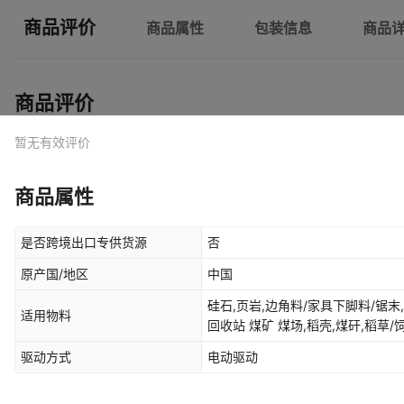
商品评价
商品属性
包装信息
商品
商品评价
暂无有效评价
商品属性
是否跨境出口专供货源
否
原产国/地区
中国
硅石,页岩,边角料/家具下脚料/锯末
适用物料
回收站 煤矿 煤场,稻壳,煤矸,稻草/
椒,骨头,混凝土/水泥块,干湿树枝,
驱动方式
电动驱动
土、沙土、种植土,中药渣，污泥
糖渣等。,豆粕/麦麸,鸡粪,加气块砖