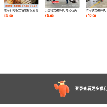
破碎机衬板立轴破衬板复合
小型锤式破碎机 电动石头
矿用颚式破碎机
式破碎机耐磨衬板护板厂家
破碎机鹅卵石青石打砂机
垃圾花岗岩石头
5
5
10
¥
.
00
¥
.
00
¥
.
00
直销
建筑垃圾碎石机
灰石矿石碎石机
登录查看更多福利