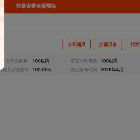
登录查看全部规格
m
1440r/min
10-25t/h
¥
18000
380V
10
7.5-11kw
m
1440r/min
20-35t/h
¥
25000
380V
10
7.5-11kw
立即铺货
加铺货单
代发
近7天代发数量
100以内
铺货分销商数
100以内
代发买家留货率
100.00%
商品发布时间
2026年4月
视频