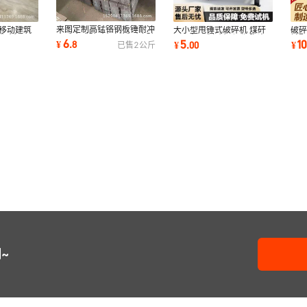
来图定制高锰铬钢板锤耐冲
 移动建筑
大小型甩锤式破碎机 煤矸
破
击反击式破碎机板锤耐磨破
粉碎机 石
石石灰石制砂机 酒瓶陶瓷
械
6
5
1
¥
.
8
¥
.
00
¥
已售
2
公斤
碎机配件
可移动甩粉碎机
铬
~