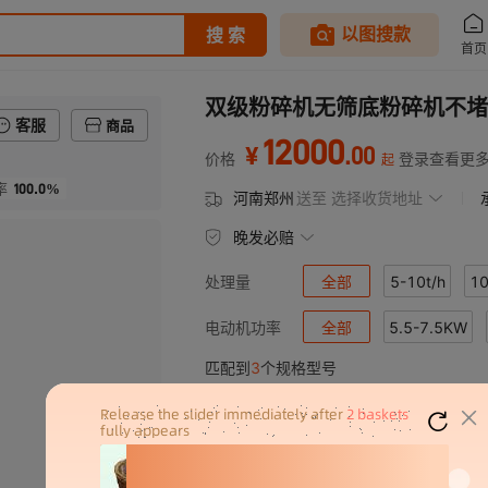
双级粉碎机无筛底粉碎机不堵
客服
商品
12000
.
00
¥
价格
登录查看更
起
100.0%
率
河南郑州
送至
选择收货地址
晚发必赔
全部
5-10t/h
10
处理量
全部
5.5-7.5KW
电动机功率
匹配到
3
个规格型号
产品规格
给料粒度
出料
400*400
≤1200mm
3m