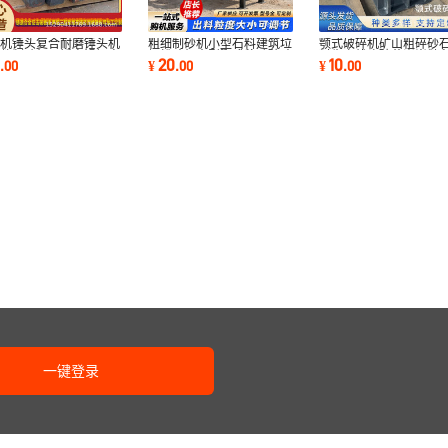
碎机锤头复合耐磨锤头机
粗细制砂机小型石料建筑垃
颚式破碎机矿山粗碎砂
配件制砂机甩锤高锰钢高
圾粉碎机大型鄂式移动破碎
料生产线头破花岗岩鹅
0
20
10
.
00
¥
.
00
¥
.
00
合金板锤
站颚式破碎机
建筑垃圾破碎
一键登录