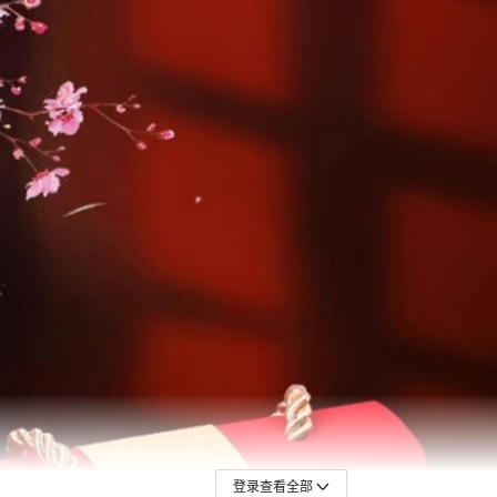
喜糖专属-LOVE蔓越莓牛轧
喜糖专属-黑糖话梅糖（1斤约
喜糖专属-桃你喜欢白桃硬糖（
喜糖专属-吾家有喜小圆饼（1
喜糖专属-蒂菲尔夹心太妃糖
喜糖专属-双喜新疆红枣（1斤
喜糖专属-我爱你LOVE巧克
喜糖专属-吾家有喜酥心糖（1
喜糖专属-宝利巴旦木奶脆（1
喜糖专属-山楂味果汁软糖（1
登录查看全部
喜糖专属-心想事橙软糖（1斤