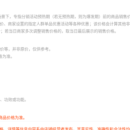
糖（1斤约68颗）,喜糖专属-百香果味双色棒棒糖（1斤约40支）,喜
库存
200
件
棒糖（1斤约40支）
属-大喜吉日奶芙雪花酥（1斤约45颗）,喜糖专属-顺顺荔荔夹心荔枝
场景下，专指分销活动预热期（若无预热期，则为爆发期）前的商品销售
（1斤约70颗）,喜糖专属-欢乐有喜LOVE棉花糖（1斤约60颗）,喜糖
库存
200
件
糖（1斤约61颗）
员价、商家设置的指定人群单品优惠活动等各种优惠；该价格会计算其他
玫瑰轻盈诗意牛轧糖（1斤约52颗）,喜糖专属-开心果花生夹心巧克力
价；若当日商家多次调整销售价格的，取当日最后展示的销售价格。
斤约44颗）
库存
200
件
化饼干（1斤约53颗）
库存
200
件
斤约72颗）
价等，并非原价，仅供参考。
格为准。
库存
200
件
斤约66颗）.
库存
200
件
口味随机（1斤约35包）
库存
200
件
斤约33包）
、功效或功能。
库存
200
件
形（1斤约17包）新款
库存
200
件
（1斤约100颗）
商品价格为准。
库存
200
件
焦香源味（1斤约130颗）
价格、详情等信息内容系由店铺经营者发布，其真实性、准确性和合法性