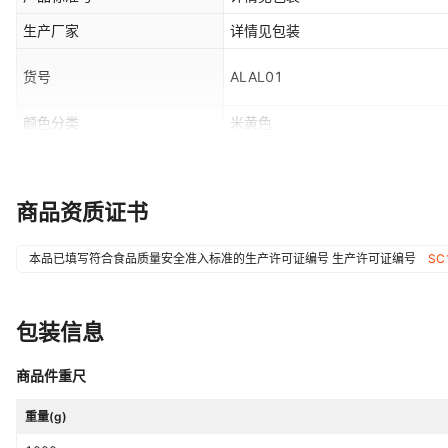
生产厂家
详情见包装
货号
ALAL01
颜色分类
米黄色
储存条件
常温
制作工艺
详情见包装
商品资质证书
本品已填写符合食品质量安全准入标准的生产许可证编号
生产许可证编号
SC
包装信息
商品件重尺
重量(g)