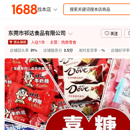
东莞市祁达食品有限公司
关注
入驻
1
年
主营：
肉类零食
31%
3.5
分
- %
店铺回头率
店铺服务分
准时发货率
店铺好评率