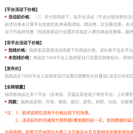
【平台活动下价格】
活动前价格：
（1）非分销场景下，指平台活动（不含分销场景的活
前述价格未计算平台发放的各种采购津贴、跨店券、红包等优惠，未
动下的各种优惠（包括商家自行设置的非指定人群的单品优惠等，最
【非平台活动下价格】
划线价格：
指商家自营销活动场景下的商品价格，该价格不包含平台
未划线价格：
商品在1688平台上由商家自行设置的销售标价，具
【发布价】
指商品在1688平台上由商家自行设置的销售标价并叠加L会员价折扣
【全网销量】
指同款商品在多个平台（含淘宝、天猫及其他电子商务平台）上的累
同款：
指商品名称、外观、规格、成分、颜色、材质、功效、功能等
*注：
1、前述说明仅适用于价格比较下的场景。
2、活动前的时间通常为预热期/爆发期的前一天，但因数据的
内容声明：阿里巴巴中国站为第三方交易平台及互联网信息服务提供