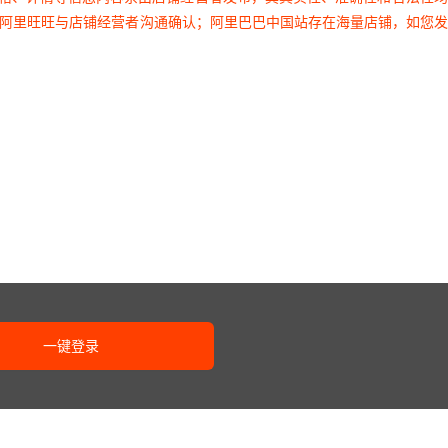
过阿里旺旺与店铺经营者沟通确认；阿里巴巴中国站存在海量店铺，如您
库存
200
件
味软糖495g（约100颗）
库存
200
件
斤约46颗）
库存
200
件
斤约32包）
库存
200
件
斤约50颗）
库存
200
件
斤约62颗）
库存
200
件
花糖（1斤约76颗）
库存
200
件
约50颗）
库存
200
件
心棉花糖（1斤约64颗）
一键登录
库存
200
件
脆（1斤约60颗）
库存
200
件
奶味棒棒糖（1斤约38颗）