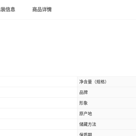
喜糖专属-早生贵子奶枣（1斤
包装信息
商品详情
喜糖专属-喜事多多喜枣（1斤
喜糖专属-好合阿胶喜枣（1斤
喜糖专属-喜事旺梅蜜饯梅子
喜糖专属-梅好时光陈皮李梅
喜糖专属-家有喜事瓜子（1斤
净含量（规格）
喜糖专属-松露形巧克力（1斤
品牌
喜糖专属-阿Q熊酥脆麦丽素（
形象
原产地
喜糖专属-蔓越莓软糖（1斤约
储藏方法
喜糖专属-徐福记心形橡皮糖4
保质期