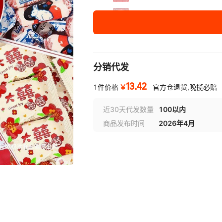
喜糖专属-新包装德芙巧克力（
喜糖专属-阿尔卑斯硬糖混装（
喜糖专属-大白兔奶糖（1斤约
分销代发
喜糖专属-大喜日子棉花糖（1
13.42
￥
1件价格
官方仓退货,晚揽必赔
喜糖专属-俄罗斯KDV紫皮糖
近30天代发数量
100以内
商品发布时间
2026年4月
喜糖专属-喜礼蔓越莓雪花酥
喜糖专属-喜字海盐小圆饼（1
喜糖专属-多品牌混装糖果50
喜糖专属-多品牌混装糖果50
喜糖专属-吾家有喜棒棒糖（1