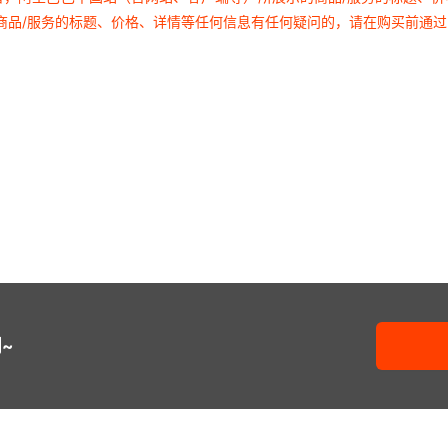
商品/服务的标题、价格、详情等任何信息有任何疑问的，请在购买前通
喜糖专属-徐福记恩爱喜糖水果
喜糖专属-吾家有喜牛轧糖（1
喜糖专属-我们结婚啦软糖（1
喜糖专属-大喜泡芙燕麦酥（1
喜糖专属-花开喜事棉花糖（1
喜糖专属-请您吃喜糖多彩棉
喜糖专属-喜事椰片脆饼（1斤
喜糖专属-桃你欢喜白桃味夹
~
喜糖专属-喜事成双巴旦木奶
喜糖专属-大喜的日子草莓牛