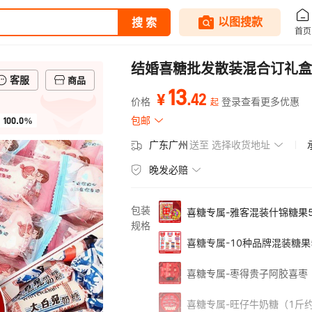
结婚喜糖批发散装混合订礼盒
客服
商品
13
.
42
¥
价格
登录查看更多优惠
起
100.0%
包邮
广东广州
送至
选择收货地址
晚发必赔
包装
喜糖专属-雅客混装什锦糖果5
规格
喜糖专属-10种品牌混装糖果
喜糖专属-枣得贵子阿胶喜枣
喜糖专属-旺仔牛奶糖（1斤约