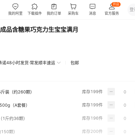
成品含糖果巧克力生宝宝满月
承诺48小时发货·常发顺丰速运
包邮
库存
199
件
斤装（约260颗）
库存
199
件
500g（A套餐）
库存
196
件
（1斤约36颗）
库存
200
件
150颗）