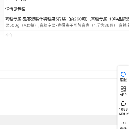
库存
200
件
约38颗）
详情见包装
库存
200
件
酥（1斤约40颗）
喜糖专属-雅客混装什锦糖果5斤装（约260颗）,喜糖专属-10种品牌
果500g（A套餐）,喜糖专属-枣得贵子阿胶喜枣（1斤约36颗）,喜糖
库存
200
件
约33包）
旺仔牛奶糖（1斤约150颗）,喜糖专属-新包装德芙巧克力（1斤约100
全年
喜糖专属-阿尔卑斯硬糖混装（1斤约130颗）,喜糖专属-大白兔奶糖（
库存
200
件
斤约75颗）
约90颗）,喜糖专属-大喜日子棉花糖（1斤约65颗）,喜糖专属-俄罗斯
详情见包装
紫皮糖（1斤约70颗）【25年8月新日期】,喜糖专属-喜礼蔓越莓雪花
库存
200
件
（1斤约29包）
斤约40颗）,喜糖专属-喜字海盐小圆饼（1斤约83颗）,喜糖专属-多
装糖果500g（B套餐）,喜糖专属-多品牌混装糖果500g（C套餐）,
库存
200
件
约36包）
属-吾家有喜棒棒糖（1斤约40颗）,喜糖专属-早生贵子奶枣（1斤约3
颗）,喜糖专属-喜事多多喜枣（1斤约36颗）,喜糖专属-好合阿胶喜枣
客服
库存
200
件
约115颗）
约30颗）,喜糖专属-喜事旺梅蜜饯梅子果干（1斤约55颗）,喜糖专属
时光陈皮李梅饼（1斤约50颗）,喜糖专属-家有喜事瓜子（1斤约35包
库存
200
件
（1斤约26包）.
APP
糖专属-松露形巧克力（1斤约90颗）,喜糖专属-阿Q熊酥脆麦丽素（1
160颗）,喜糖专属-蔓越莓软糖（1斤约65颗）.,喜糖专属-徐福记心
库存
200
件
1斤约35包）
糖495g（约56颗）,喜糖专属-徐福记酥心糖（1斤约38颗）,喜糖专属
1688
慕斯奶芙雪花酥（1斤约40颗）,喜糖专属-幸福喜事花生（1斤约33包
AIBUY
库存
200
件
装约70颗）
糖专属-大喜日子麦脆酥（1斤约75颗）,喜糖专属-禧爱好事带壳花生
约29包）,喜糖专属-好合欢喜瓜子（1斤约36包）,喜糖专属-喜礼桂
更多