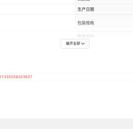
喜糖专属-徐福记酥心糖（1斤
生产日期
喜糖专属-双喜慕斯奶芙雪花
包装规格
喜糖专属-幸福喜事花生（1斤
热卖月份
展开全部
喜糖专属-大喜日子麦脆酥（1
口味
喜糖专属-禧爱好事带壳花生
喜糖专属-好合欢喜瓜子（1斤
11335058203637
喜糖专属-喜礼桂圆喜果（1斤
喜糖专属-新婚大喜爱心软Q糖
喜糖专属-欢喜的日子软Q糖（
喜糖专属-我们结婚啦（1斤混