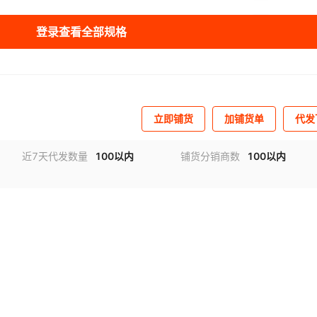
库存
200
件
1斤约100颗）
登录查看全部规格
库存
200
件
1斤约130颗）
库存
200
件
90颗）
库存
200
件
斤约65颗）
立即铺货
加铺货单
代发
库存
200
件
（1斤约70颗）【25年8月新日期】
近7天代发数量
100以内
铺货分销商数
100以内
库存
200
件
（1斤约40颗）
库存
200
件
斤约83颗）
库存
200
件
0g（B套餐）
库存
200
件
0g（C套餐）
库存
200
件
斤约40颗）