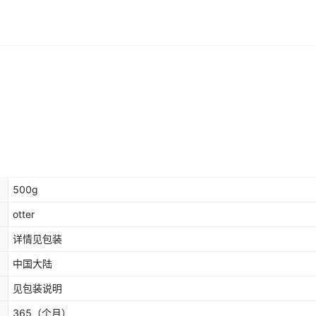
库存
200
件
约35颗）
库存
200
件
约36颗）
库存
200
件
约30颗）
库存
200
件
果干（1斤约55颗）
库存
200
件
饼（1斤约50颗）
库存
200
件
约35包）
500g
库存
200
件
约90颗）
otter
库存
200
件
1斤约160颗）
详情见包装
中国大陆
库存
200
件
65颗）.
见包装说明
库存
200
件
95g（约56颗）
365
（个月）