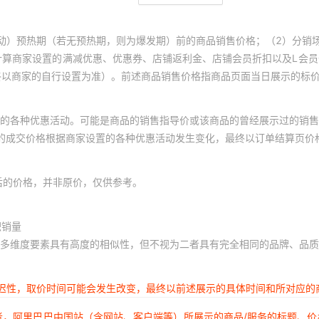
喜糖专属-欢喜日子椰子味棒
动）预热期（若无预热期，则为爆发期）前的商品销售价格；（2）分销
喜糖专属-大吉大利桔子味软
计算商家设置的满减优惠、优惠券、店铺返利金、店铺会员折扣以及L会
终以商家的自行设置为准）。前述商品销售价格指商品页面当日展示的标
喜糖专属-欢喜日子巧克力威
喜糖专属-欢喜日子太妃糖（1
的各种优惠活动。可能是商品的销售指导价或该商品的曾经展示过的销售
体的成交价格根据商家设置的各种优惠活动发生变化，最终以订单结算页价
喜糖专属-囍字蔓越莓软糖（1
后的价格，并非原价，仅供参考。
喜糖专属-徐福记果味橡皮糖
喜糖专属-吾家大喜麦丽素（1
积销量
多维度要素具有高度的相似性，但不视为二者具有完全相同的品牌、品质
喜糖专属-枣生贵子喜枣花朵
喜糖专属-喜事多多白桃味硬糖
延迟性，取价时间可能会发生改变，最终以前述展示的具体时间和所对应的
喜糖专属-阿尔卑斯双喜硬糖
者，阿里巴巴中国站（含网站、客户端等）所展示的商品/服务的标题、