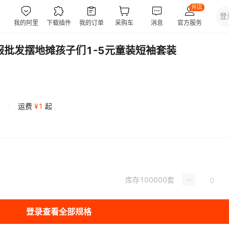
服批发摆地摊孩子们1-5元童装短袖套装
运费
¥
1
起
库存
100000
套
登录查看全部规格