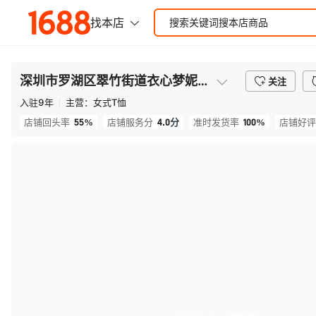
深圳市罗湖区翠竹街道衣心梦妮服装厂
关注
入驻
9
年
主营：
女式T恤
55%
4.0
分
100%
店铺回头率
店铺服务分
准时发货率
店铺好评