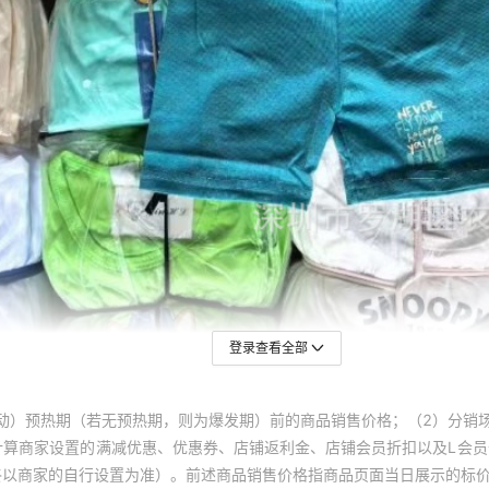
登录查看全部
动）预热期（若无预热期，则为爆发期）前的商品销售价格；（2）分销
计算商家设置的满减优惠、优惠券、店铺返利金、店铺会员折扣以及L会
终以商家的自行设置为准）。前述商品销售价格指商品页面当日展示的标