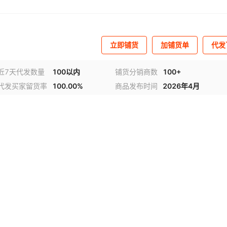
立即铺货
加铺货单
代发
近7天代发数量
100以内
铺货分销商数
100+
代发买家留货率
100.00%
商品发布时间
2026年4月