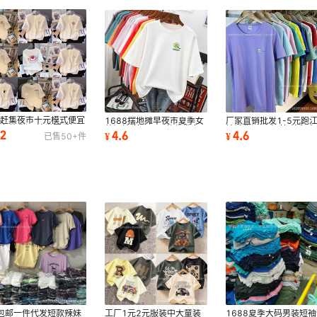
摊赶集夜市十元模式便宜
1688摆地摊早夜市夏季女
厂家直销批发1-5元跑
女装货源 棉类夏季短
装短袖t恤 9.9一件代发女
地摊货源男士t恤 外贸大
.2
4.6
4.6
¥
¥
已售
50+
件
恤女批发
上衣批发网女式t
男装宽松上衣
9包邮一件代发短款辣妹
1688夏季大码男装短袖
工厂1元2元服装中大童装