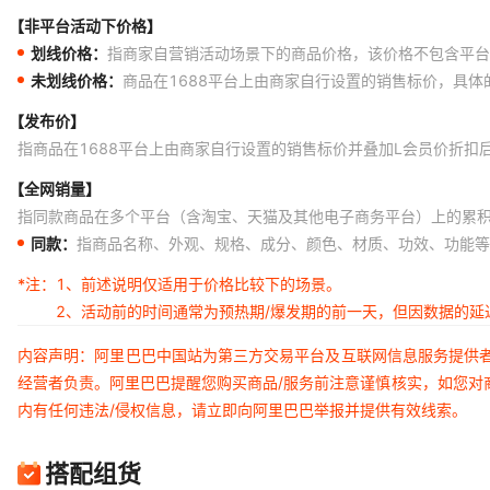
【非平台活动下价格】
划线价格：
指商家自营销活动场景下的商品价格，该价格不包含平台
未划线价格：
商品在1688平台上由商家自行设置的销售标价，具
【发布价】
指商品在1688平台上由商家自行设置的销售标价并叠加L会员价折扣
【全网销量】
指同款商品在多个平台（含淘宝、天猫及其他电子商务平台）上的累
同款：
指商品名称、外观、规格、成分、颜色、材质、功效、功能等
*注：
1、前述说明仅适用于价格比较下的场景。
2、活动前的时间通常为预热期/爆发期的前一天，但因数据的
内容声明：阿里巴巴中国站为第三方交易平台及互联网信息服务提供
经营者负责。阿里巴巴提醒您购买商品/服务前注意谨慎核实，如您对
内有任何违法/侵权信息，请立即向阿里巴巴举报并提供有效线索。
搭配组货