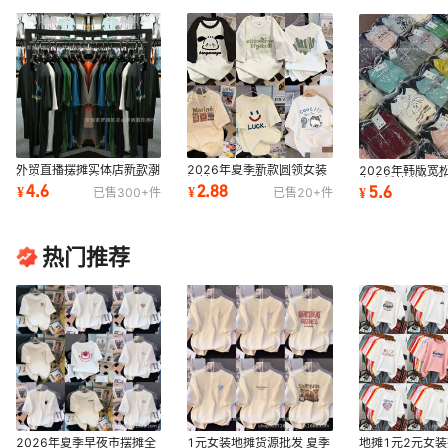
外贸直播摆摊实体店新款潮
2026年夏季新款圆领女装
2026年韩版宽
牌大码男装短袖T恤春夏季
短袖1元2元服装宽松女t恤
套头新款学生潮
4.6
2.88
5.6
¥
¥
¥
已售
300+
件
已售
20+
件
10元服装批发
9.9包邮一件代发
衣批发10元货源
热门推荐
2026年夏季早夜市摆摊全
1元女装地摊货源批发 夏季
地摊1元2元女装