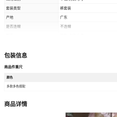
套装类型
裤套装
产地
广东
是否连帽
不连帽
图案
动物,卡通,头像
是否库存
是
元素
套装
包装信息
平车针距12~14针/3cm
是
商品件重尺
主面料成分含量
90
（%）
颜色
闭合款式
套头衫
多款多色搭配
适合身高
童装短袖套装2-7岁
是否IP授权
02335465
商品详情
货源类型
源头工厂