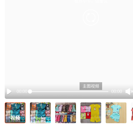
有点小卡，请重试
retry
主图视频
00:00
00:00
Play
视频