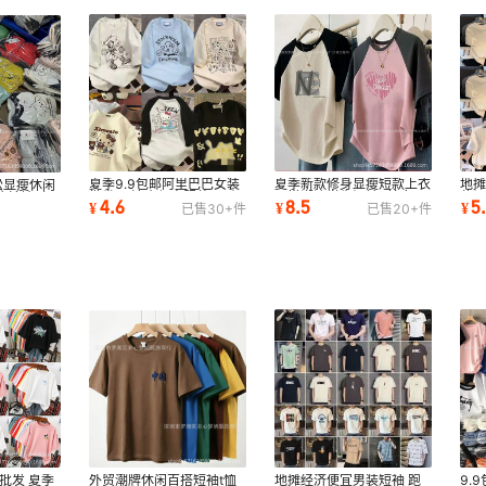
夏季9.9包邮阿里巴巴女装
夏季新款修身显瘦短款上衣
地
松显瘦休闲
批发网 清仓便宜服装2元短
百搭潮流学生短袖T恤女阿
休闲
流辣妹t上
4.6
8.5
5
¥
¥
¥
已售
30+
件
已售
20+
件
袖T恤女上衣
里巴巴批发网
袖T
批发 夏季
地摊经济便宜男装短袖 跑
9.
外贸潮牌休闲百搭短袖t恤