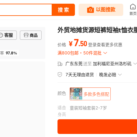
外贸地摊货源短裤短袖t恤衣
客服
商品
7
.
50
¥
价格
登录查看更多优惠
97.8%
满800包邮
50件混批
率
广东东莞
送至
加利福尼亚州洛杉矶
7天无理由退货
晚发必赔
颜色
多款多色搭配
适合
童装短袖套装2-7岁
身高