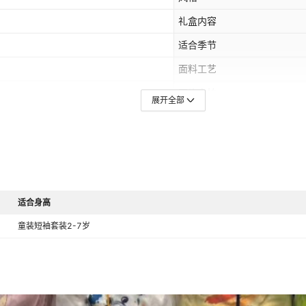
礼盒内容
适合季节
面料工艺
图片实拍
展开全部
上市年份季节
AQL抽检标准
毛头/杂余线头是否修剪
安全等级
适合身高
颜色
童装短袖套装2-7岁
是否跨境出口专供货源
领标
吊牌