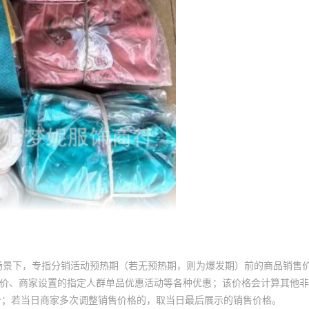
场景下，专指分销活动预热期（若无预热期，则为爆发期）前的商品销售
员价、商家设置的指定人群单品优惠活动等各种优惠；该价格会计算其他
价；若当日商家多次调整销售价格的，取当日最后展示的销售价格。