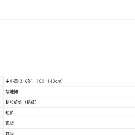
中小童(3~8岁，100~140cm)
摆地摊
粘胶纤维（粘纤）
短裤
现货
韩版