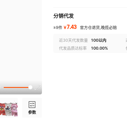
分销代发
7.43
￥
≥9件
官方仓退货,晚揽必赔
近30天代发数量
100以内
代发品质达标率
100.00%
参数