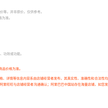
价等，并非原价，仅供参考。
格为准。
、功效或功能。
商品价格为准。
价格、详情等信息内容系由店铺经营者发布，其真实性、准确性和合法性
过阿里旺旺与店铺经营者沟通确认；阿里巴巴中国站存在海量店铺，如您