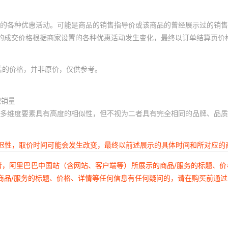
的各种优惠活动。可能是商品的销售指导价或该商品的曾经展示过的销售
体的成交价格根据商家设置的各种优惠活动发生变化，最终以订单结算页价
后的价格，并非原价，仅供参考。
积销量
多维度要素具有高度的相似性，但不视为二者具有完全相同的品牌、品质
延迟性，取价时间可能会发生改变，最终以前述展示的具体时间和所对应的
者，阿里巴巴中国站（含网站、客户端等）所展示的商品/服务的标题、
商品/服务的标题、价格、详情等任何信息有任何疑问的，请在购买前通