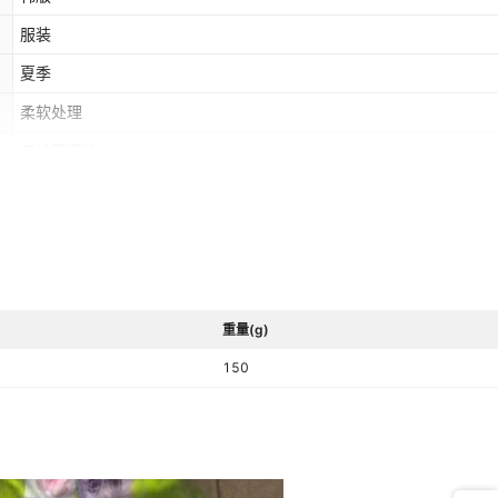
服装
夏季
柔软处理
实拍无模特
2026年夏季
1.0
明显部位已修剪
A类
重量(g)
多款多色搭配
150
否
无领标
有吊牌