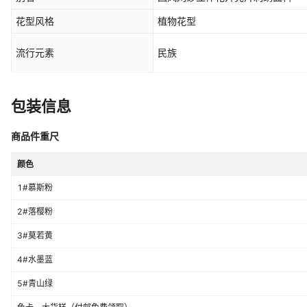
花型风格
植物花型
流行元素
民族
包装信息
商品件重尺
颜色
1#慕斯粉
2#落樱粉
3#莫若黄
4#水墨蓝
5#青山绿