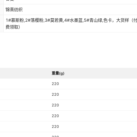
锦熹纺织
1#慕斯粉,2#落樱粉,3#莫若黄,4#水墨蓝,5#青山绿,色卡，大货样（
费领取）
重量(g)
220
220
220
220
220