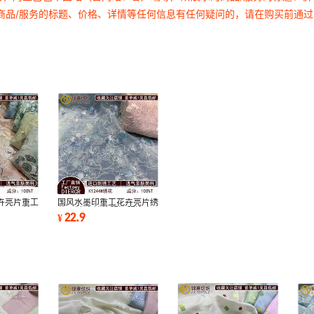
商品/服务的标题、价格、详情等任何信息有任何疑问的，请在购买前通
卉亮片重工
国风水墨印重工花卉亮片绣
族风马甲连
花面料 高端礼服汉服连衣
22.9
¥
裙马甲绣花布