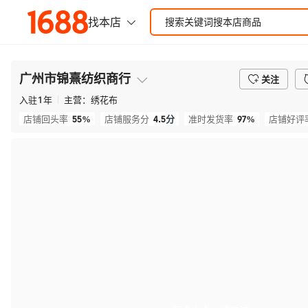
广州市锦熹纺织商行
关注
入驻
1
年
主营：
绣花布
55%
4.5
分
97%
店铺回头率
店铺服务分
准时发货率
店铺好评