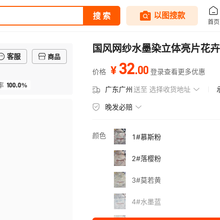
国风网纱水墨染立体亮片花卉
客服
商品
32
.
00
¥
价格
登录查看更多优惠
100.0%
率
广东广州
送至
选择收货地址
晚发必赔
颜色
1#慕斯粉
2#落樱粉
3#莫若黄
4#水墨蓝