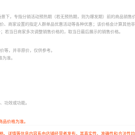
场景下，专指分销活动预热期（若无预热期，则为爆发期）前的商品销售
员价、商家设置的指定人群单品优惠活动等各种优惠；该价格会计算其他
价；若当日商家多次调整销售价格的，取当日最后展示的销售价格。
价等，并非原价，仅供参考。
格为准。
、功效或功能。
商品价格为准。
价格、详情等信息内容系由店铺经营者发布，其真实性、准确性和合法性