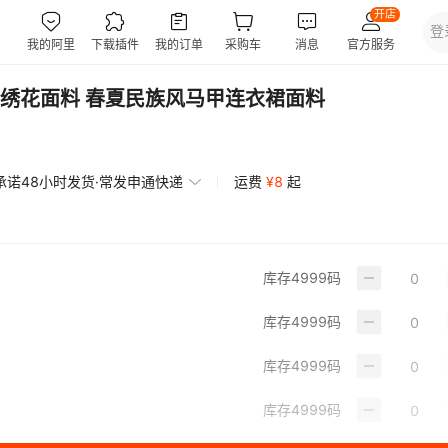
绣花面料 春夏民族风马甲连衣裙面料
承诺48小时发货·常发申通快递
运费
¥
8
起
库存
4999
码
库存
4999
码
库存
4999
码
库存
4999
码