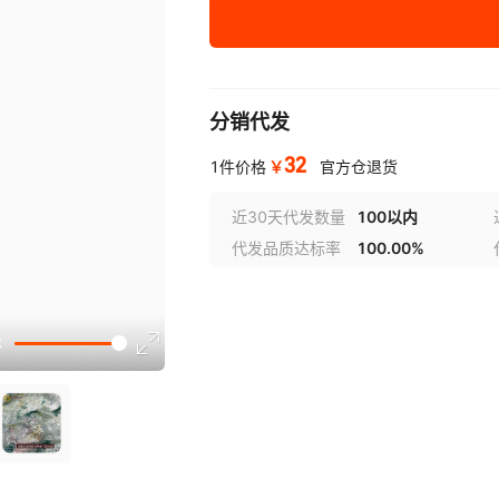
5#青山绿
色卡，大货样（付邮免费领
分销代发
32
￥
1件价格
官方仓退货
近30天代发数量
100以内
代发品质达标率
100.00%