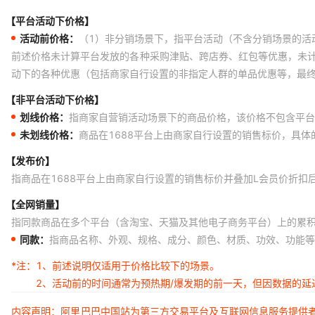
【平台活动下价格】
活动前价格：
（1）非分销场景下，指平台活动（不含分销场景的活
前述价格未计算平台发放的各种采购津贴、跨店券、红包等优惠，未
动下的各种优惠（包括商家自行设置的非指定人群的单品优惠等，最
【非平台活动下价格】
划线价格：
指商家自营销活动场景下的商品价格，该价格不包含平台
未划线价格：
商品在1688平台上由商家自行设置的销售标价，具
【发布价】
指商品在1688平台上由商家自行设置的销售标价并叠加L会员价折扣
【全网销量】
指同款商品在多个平台（含淘宝、天猫及其他电子商务平台）上的累
同款：
指商品名称、外观、规格、成分、颜色、材质、功效、功能等
*注：
1、前述说明仅适用于价格比较下的场景。
2、活动前的时间通常为预热期/爆发期的前一天，但因数据的
内容声明：阿里巴巴中国站为第三方交易平台及互联网信息服务提供