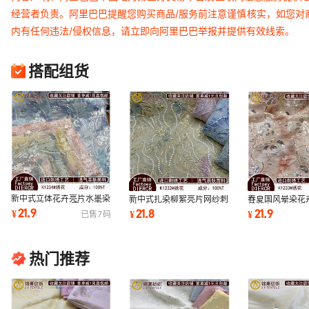
经营者负责。阿里巴巴提醒您购买商品/服务前注意谨慎核实，如您对
内有任何违法/侵权信息，请立即向阿里巴巴举报并提供有效线索。
搭配组货
新中式立体花卉亮片水墨染
新中式扎染柳絮亮片网纱刺
春夏国风晕染花
网纱刺绣面料 春夏傣族礼
绣面料 民族风马甲女上衣
绣花布 傣族民
21.9
21.8
21.9
¥
¥
¥
已售
7
码
服马甲绣花布
连衣裙绣花布
衣裙礼服面料
热门推荐