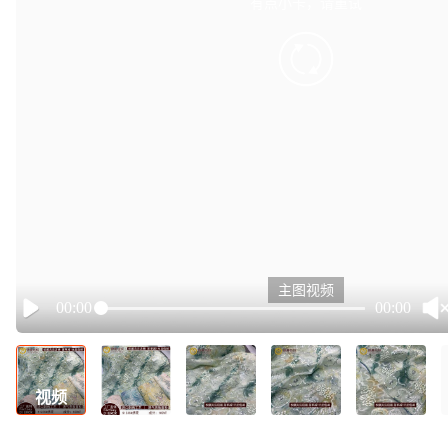
有点小卡，请重试
retry
主图视频
00:00
00:00
Play
视频