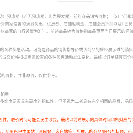
动）预热期（若无预热期，则为爆发期）前的商品销售价格；（2）分销
计算商家设置的满减优惠、优惠券、店铺返利金、店铺会员折扣以及L会
终以商家的自行设置为准）。前述商品销售价格指商品页面当日展示的标
的各种优惠活动。可能是商品的销售指导价或该商品的曾经展示过的销售
体的成交价格根据商家设置的各种优惠活动发生变化，最终以订单结算页价
后的价格，并非原价，仅供参考。
积销量
多维度要素具有高度的相似性，但不视为二者具有完全相同的品牌、品质
延迟性，取价时间可能会发生改变，最终以前述展示的具体时间和所对应的
者，阿里巴巴中国站（含网站、客户端等）所展示的商品/服务的标题、