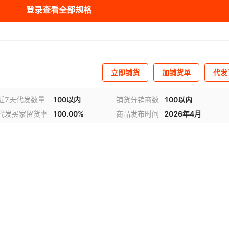
库存
4999
码
登录查看全部规格
库存
4999
码
取）
立即铺货
加铺货单
代发
近7天代发数量
100以内
铺货分销商数
100以内
代发买家留货率
100.00%
商品发布时间
2026年4月