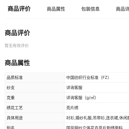
商品评价
商品属性
包装信息
商品
商品评价
暂无有效评价
商品属性
品质标准
中国纺织行业标准（FZ）
纱支
详询客服
克重
详询客服
（g/㎡）
绣花工艺
亮片绣
具体用途
衬衫,婚纱礼服,吊带衫,连衣裙,休闲
别名
国风网纱立体花卉亮片刺绣面料