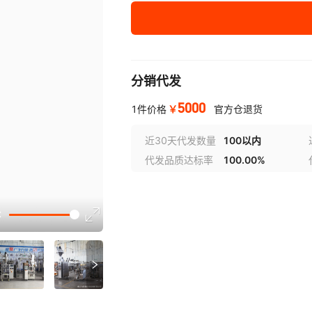
分销代发
5000
￥
1件价格
官方仓退货
近30天代发数量
100以内
代发品质达标率
100.00%
选型视