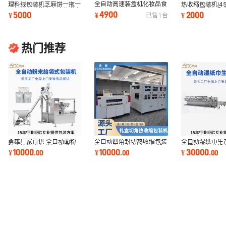
全自动高速装盒机化妆品食
理料线包装机芝麻饼一拖一
热收缩包装机l4
品玩具折盒装盒线包装机电
理料线包装糕点高速分道全
全自动覆膜机配
4900
5000
2000
¥
¥
¥
已售
1
台
子产品入盒机
自动包装机厂
机热收缩膜包机
热门推荐
勇雄厂家直供 全自动面粉
全自动四角封切热收缩包装
全自动湿纸巾生
腌肉粉粉末包装机 称重计
机 PLC智能控制食品级塑
伺服枕式包装设
10000
10000
30000
¥
.
00
¥
.
00
¥
.
00
量精准包装设备
封机覆膜机厂家
送封口一体机