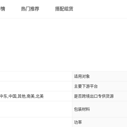
详情
热门推荐
搭配组货
适用对象
主要下游平台
中东,中国,其他,南美,北美
是否跨境出口专供货源
包装材料
功率