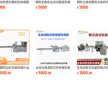
自动热塑封膜机热收缩膜
颗粒包装机全自动智能称重
颗粒分装机颗粒包装机
装机快递箱泡沫箱热收缩
系统颗粒分装机狗粮包装机
式大型立式称重打包机
000
5000
5000
¥
¥
切覆膜机
猫粮袋装包装
粗粮袋装封口
塑膜四边封包装机棉片湿
全自动高速枕式热收缩包装
全自动枕式包装机糕点
片枕式全自动高速多通道
机食用冰块热收缩包装机礼
挤出机自动计量自动包
8000
9000
2000
.
00
¥
.
00
¥
.
00
口机器厂家
盒奶茶覆膜机
口源头工厂