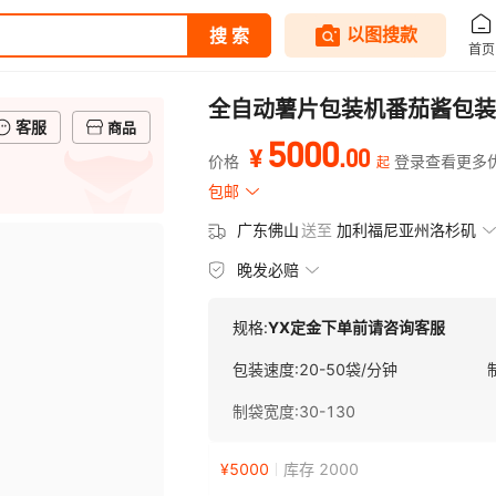
全自动薯片包装机番茄酱包装
客服
商品
5000
.
00
¥
价格
登录查看更多
起
包邮
广东佛山
送至
加利福尼亚州洛杉矶
晚发必赔
规格:
YX定金下单前请咨询客服
包装速度
:
20-50袋/分钟
制袋宽度
:
30-130
¥
5000
库存 2000