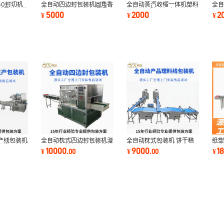
50封切机
全自动四边封包装机圆角香
全自动蒸汽收缩一体机塑料
全
件零件收缩
片四边封枕式包装机逗逗贴
瓶饮料瓶玻璃瓶套标热缩膜
包
5000
2000
2
¥
¥
¥
包装机厂家
包装机烘干机
封
产线包装机
全自动枕式四边封包装机漫
全自动枕式包装机 饼干糕
纸
备带理料输
画卡片包装机单片多片袋装
点理料输送线 多功能食品
巾
10000
9000
1
¥
.
00
¥
.
00
¥
封口机厂家
包装机械
封