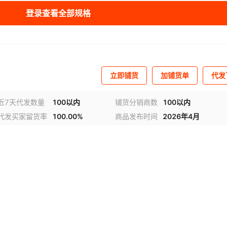
登录查看全部规格
立即铺货
加铺货单
代发
近7天代发数量
100以内
铺货分销商数
100以内
代发买家留货率
100.00%
商品发布时间
2026年4月
频
1
/
2