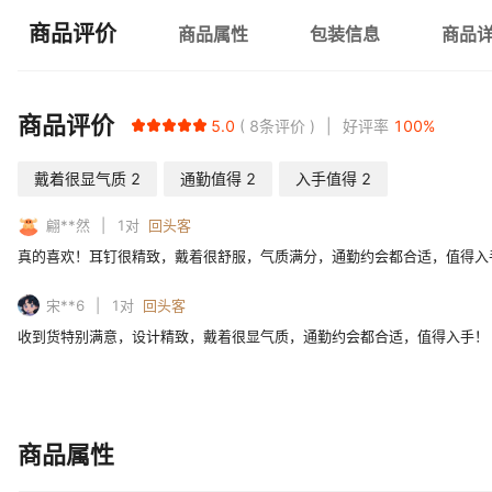
商品评价
商品属性
包装信息
商品
商品评价
5.0
8
条评价
好评率
100
%
戴着很显气质
2
通勤值得
2
入手值得
2
翩**然
1
对
回头客
真的喜欢！耳钉很精致，戴着很舒服，气质满分，通勤约会都合适，值得入
宋**6
1
对
回头客
收到货特别满意，设计精致，戴着很显气质，通勤约会都合适，值得入手！
商品属性