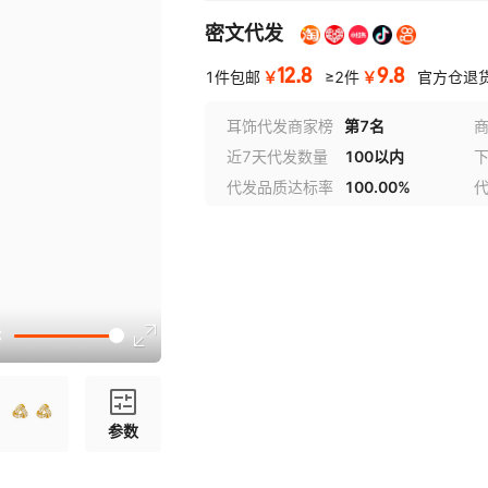
密文代发
12.8
9.8
￥
￥
1件包邮
≥2件
官方仓退
耳饰代发商家榜
第7名
近7天代发数量
100以内
代发品质达标率
100.00%
参数