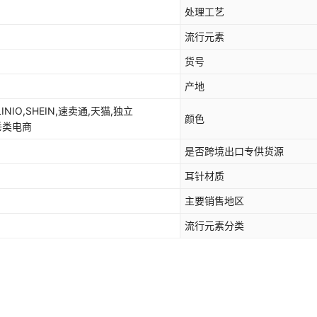
处理工艺
流行元素
货号
产地
LINIO,SHEIN,速卖通,天猫,独立
颜色
,垂类电商
是否跨境出口专供货源
耳针材质
主要销售地区
流行元素分类