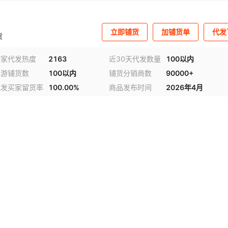
立即铺货
加铺货单
代发
货
商家代发热度
2163
近30天代发数量
100以内
下游铺货数
100以内
铺货分销商数
90000+
代发买家留货率
100.00%
商品发布时间
2026年4月