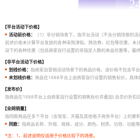
【平台活动下价格】
活动前价格：
（1）非分销场景下，指平台活动（不含分销场景的活
前述价格未计算平台发放的各种采购津贴、跨店券、红包等优惠，未
动下的各种优惠（包括商家自行设置的非指定人群的单品优惠等，最
【非平台活动下价格】
划线价格：
指商家自营销活动场景下的商品价格，该价格不包含平台
未划线价格：
商品在1688平台上由商家自行设置的销售标价，具
【发布价】
指商品在1688平台上由商家自行设置的销售标价并叠加L会员价折扣
【全网销量】
指同款商品在多个平台（含淘宝、天猫及其他电子商务平台）上的累
同款：
指商品名称、外观、规格、成分、颜色、材质、功效、功能等
*注：
1、前述说明仅适用于价格比较下的场景。