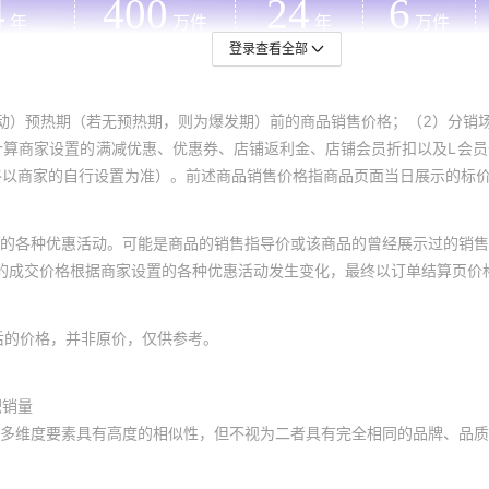
登录查看全部
动）预热期（若无预热期，则为爆发期）前的商品销售价格；（2）分销
计算商家设置的满减优惠、优惠券、店铺返利金、店铺会员折扣以及L会
终以商家的自行设置为准）。前述商品销售价格指商品页面当日展示的标
的各种优惠活动。可能是商品的销售指导价或该商品的曾经展示过的销售
体的成交价格根据商家设置的各种优惠活动发生变化，最终以订单结算页价
后的价格，并非原价，仅供参考。
积销量
多维度要素具有高度的相似性，但不视为二者具有完全相同的品牌、品质