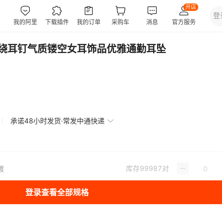
缠绕耳钉气质镂空女耳饰品优雅通勤耳坠
承诺48小时发货·常发中通快递
库存
99987
对
镀
登录查看全部规格