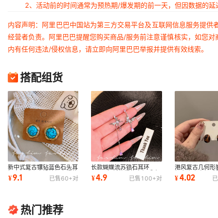
2、活动前的时间通常为预热期/爆发期的前一天，但因数据的
内容声明：阿里巴巴中国站为第三方交易平台及互联网信息服务提供
经营者负责。阿里巴巴提醒您购买商品/服务前注意谨慎核实，如您对
内有任何违法/侵权信息，请立即向阿里巴巴举报并提供有效线索。
搭配组货
新中式复古镶钻蓝色石头耳
长款蝴蝶流苏锆石耳环
港风复古几何形
钉高级感小众设计轻奢爆款
2026年新款爆款高级感小
轻奢小众高级感
9.1
4.9
4.02
¥
¥
¥
已售
60+
对
已售
100+
对
已
独特耳环耳饰
众独特气质耳钉耳饰
秋冬款耳环潮
热门推荐