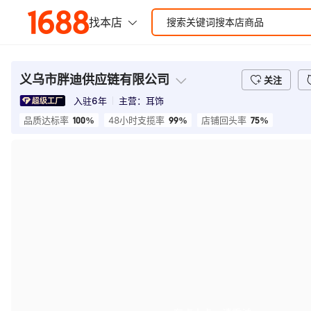
义乌市胖迪供应链有限公司
关注
入驻
6
年
主营：
耳饰
100%
99%
75%
品质达标率
48小时支揽率
店铺回头率