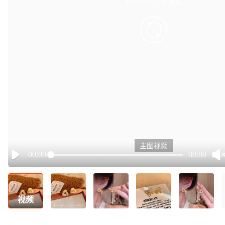
有点小卡，请重试
retry
主图视频
00:00
00:00
Play
视频