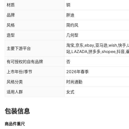
材质
铜
品牌
胖迪
风格
简约风
造型
几何型
淘宝,京东,ebay,亚马逊,wish,快手,
主要下游平台
站,LAZADA,拼多多,shopee,抖音
有可授权的自有品牌
否
上市年份/季节
2026年春季
风格分类
时尚通勤
适用人群
女式
包装信息
商品件重尺