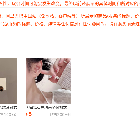
延迟性，取价时间可能会发生改变，最终以前述展示的具体时间和所对应的
者，阿里巴巴中国站（含网站、客户端等）所展示的商品/服务的标题、
商品/服务的标题、价格、详情等任何信息有任何疑问的，请在购买前通
豹纹耳钉女
闪钻锆石珠珠吊坠耳扣女
甜酷辣妹风
2026新款小众设计感耳环
5
¥
售
100+
对
已售
200+
对
耳钉轻奢百搭耳饰