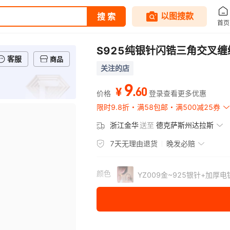
S925纯银针闪锆三角交叉
客服
商品
关注的店
9
.
60
¥
价格
登录查看更多优惠
限时9.8折
满58包邮
满500减25券
浙江金华
送至
德克萨斯州达拉斯
7天无理由退货
晚发必赔
颜色
YZ009金~925银针+加厚电