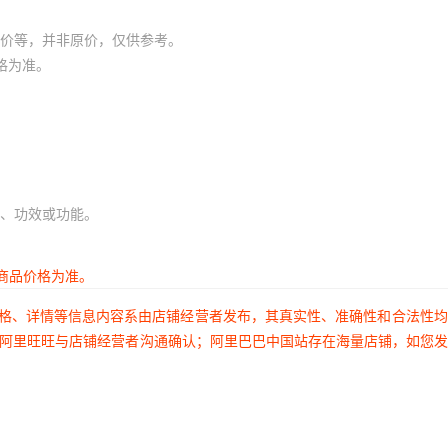
价等，并非原价，仅供参考。
格为准。
、功效或功能。
商品价格为准。
价格、详情等信息内容系由店铺经营者发布，其真实性、准确性和合法性
过阿里旺旺与店铺经营者沟通确认；阿里巴巴中国站存在海量店铺，如您