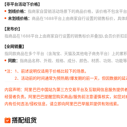
【非平台活动下价格】
划线价格：
指商家自营销活动场景下的商品价格，该价格不包含平台
未划线价格：
商品在1688平台上由商家自行设置的销售标价，具
【发布价】
指商品在1688平台上由商家自行设置的销售标价并叠加L会员价折扣
【全网销量】
指同款商品在多个平台（含淘宝、天猫及其他电子商务平台）上的累
同款：
指商品名称、外观、规格、成分、颜色、材质、功效、功能等
*注：
1、前述说明仅适用于价格比较下的场景。
2、活动前的时间通常为预热期/爆发期的前一天，但因数据的
内容声明：阿里巴巴中国站为第三方交易平台及互联网信息服务提供
经营者负责。阿里巴巴提醒您购买商品/服务前注意谨慎核实，如您对
内有任何违法/侵权信息，请立即向阿里巴巴举报并提供有效线索。
搭配组货