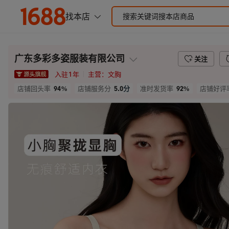
广东多彩多姿服装有限公司
关注
入驻
1
年
主营：
文胸
94%
5.0
分
92%
店铺回头率
店铺服务分
准时发货率
店铺好评