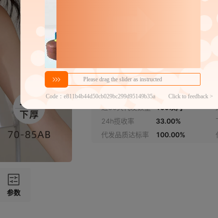
85AB
分销代发
20.5
￥
≥3件
官方仓退货
近30天代发数量
100以内
24h揽收率
33.00%
代发品质达标率
100.00%
参数