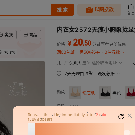
内衣女2572无痕小胸聚拢
客服
商品
20
.
50
¥
价格
登录查看更多优惠
98.9%
满68包邮
满50减5券
3件混批
率
广东汕头
送至
选择收货地址
7天无理由退货
晚发必赔
颜色
粉底肤
黑色
尺码
70AB
75AB
80AB