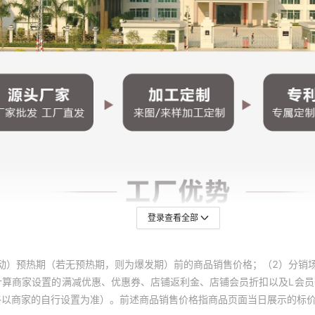
登录查看全部
动）预热期（若无预热期，则为爆发期）前的商品销售价格；（2）分销
计算商家设置的满减优惠、优惠券、店铺返利金、店铺会员折扣以及L会
终以商家的自行设置为准）。前述商品销售价格指商品页面当日展示的标