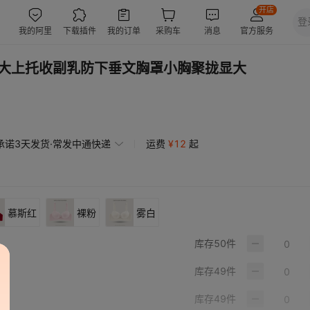
显大上托收副乳防下垂文胸罩小胸聚拢显大
承诺3天发货·常发中通快递
运费
¥
12
起
慕斯红
裸粉
雾白
库存
50
件
库存
49
件
库存
49
件