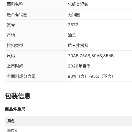
面料名称
化纤类混纺
是否有钢圈
无钢圈
货号
2572
产地
汕头
排扣类型
后三排搭扣
尺码
70AB,75AB,80AB,85AB
上市时间
2026年春季
主面料成分含量
90%（含）-95%（不含）
包装信息
商品件重尺
颜色
粉底肤