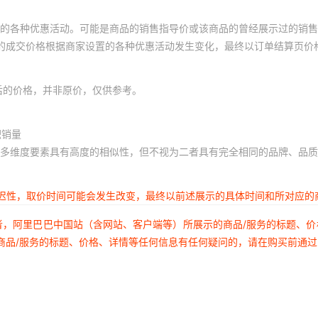
的各种优惠活动。可能是商品的销售指导价或该商品的曾经展示过的销售
体的成交价格根据商家设置的各种优惠活动发生变化，最终以订单结算页价
后的价格，并非原价，仅供参考。
积销量
多维度要素具有高度的相似性，但不视为二者具有完全相同的品牌、品质
延迟性，取价时间可能会发生改变，最终以前述展示的具体时间和所对应的
者，阿里巴巴中国站（含网站、客户端等）所展示的商品/服务的标题、
商品/服务的标题、价格、详情等任何信息有任何疑问的，请在购买前通