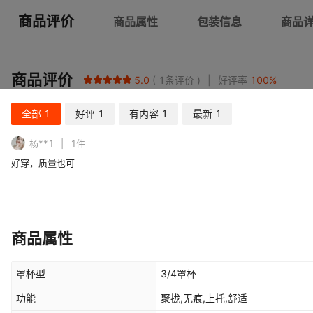
商品评价
商品属性
包装信息
商品
商品评价
5.0
1
条评价
好评率
100
%
全部
1
好评
1
有内容
1
最新
1
杨**1
1
件
好穿，质量也可
商品属性
罩杯型
3/4罩杯
功能
聚拢,无痕,上托,舒适