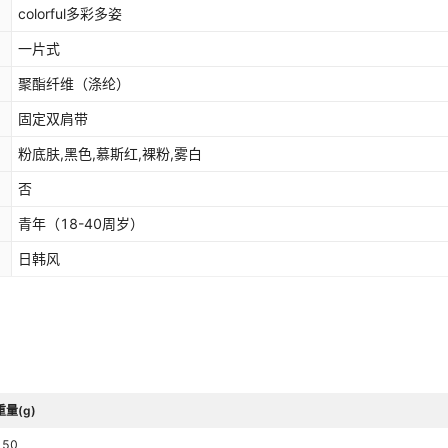
colorful多彩多姿
一片式
聚酯纤维（涤纶）
固定双肩带
粉底肤,黑色,慕斯红,裸粉,雾白
否
青年（18-40周岁）
日韩风
重量(g)
150