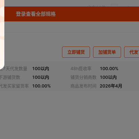
库存
50
件
登录查看全部规格
立即铺货
加铺货单
代发
近7天代发数量
100以内
48h揽收率
100.00%
下游铺货数
100以内
铺货分销商数
100以内
代发买家留货率
100.00%
商品发布时间
2026年4月