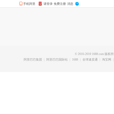
© 2010-2019 1688.com 版权
阿里巴巴集团
阿里巴巴国际站
1688
全球速卖通
淘宝网