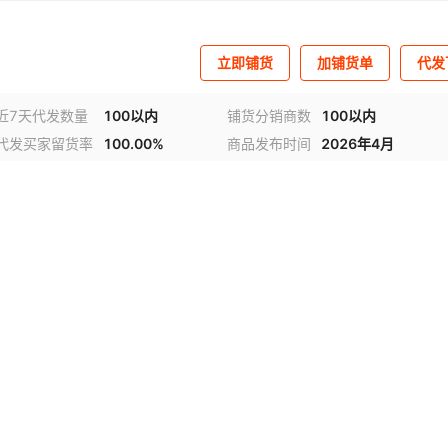
立即铺货
加铺货单
代发
近7天代发数量
100以内
铺货分销商数
100以内
代发买家留货率
100.00%
商品发布时间
2026年4月
视频