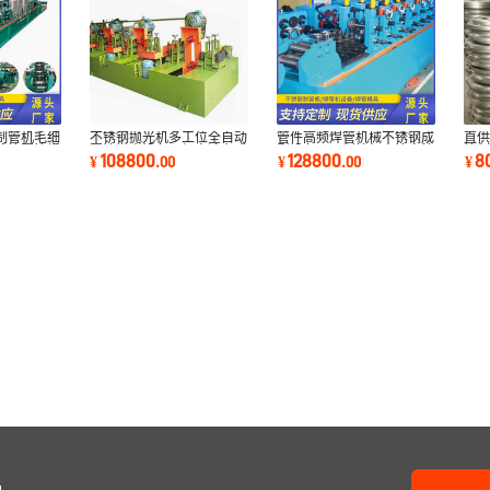
制管机毛细
不锈钢抛光机多工位全自动
管件高频焊管机械不锈钢成
直供
线管圆管焊
圆管抛光设备无极变速台式
型设备304制管机水管方管
管制
108800
128800
8
¥
.
00
¥
.
00
¥
电动可调速
全自动脉冲
移