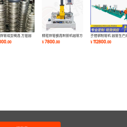
焊管成型模具 方管圆
精密焊管模具制管机圆管方
不锈钢制管机 圆管生产
管 不锈钢成型模设计
管焊接成型辊压加工成品定
型设备 汽车石油管道焊
000
7800
112800
.
00
¥
.
00
¥
.
00
动式模具
型不锈钢
设备厂家