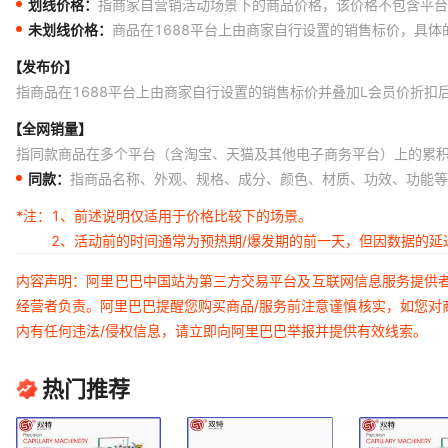
划线价格：
指商家自营销活动场景下的商品价格，该价格不包含平台
未划线价格：
商品在1688平台上由商家自行设置的销售标价，具
【发布价】
指商品在1688平台上由商家自行设置的销售标价并叠加L会员价折扣
【全网销量】
指同款商品在多个平台（含淘宝、天猫及其他电子商务平台）上的累
同款：
指商品名称、外观、规格、成分、颜色、材质、功效、功能等
*注：
1、前述说明仅适用于价格比较下的场景。
2、活动前的时间通常为预热期/爆发期的前一天，但因数据的
内容声明：阿里巴巴中国站为第三方交易平台及互联网信息服务提供
经营者负责。阿里巴巴提醒您购买商品/服务前注意谨慎核实，如您对
内有任何违法/侵权信息，请立即向阿里巴巴举报并提供有效线索。
热门推荐