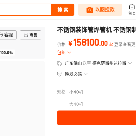
不锈钢装饰管焊管机 不锈钢
客服
商品
158100
.
00
¥
价格
登录查看更
起
100.0%
包邮
广东佛山
送至
德克萨斯州达拉斯
晚发必赔
规格
小40机
大40机