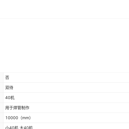
否
双待
40机
用于焊管制作
10000
（mm）
小40机,大40机