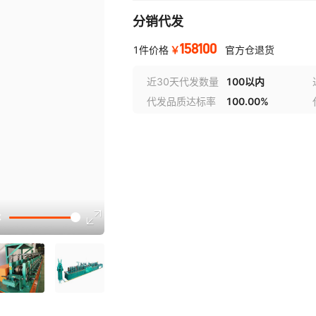
分销代发
158100
￥
1件价格
官方仓退货
近30天代发数量
100以内
代发品质达标率
100.00%
选型