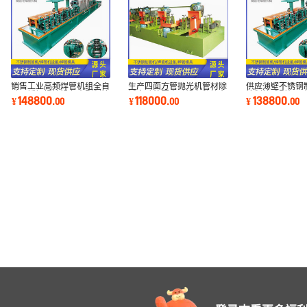
销售工业高频焊管机组全自
生产四面方管抛光机管材除
供应薄壁不锈钢
动不锈钢焊管设备大型制管
锈自动外圆电动设备数控台
管制管成型机天
148800
118000
138800
¥
.
00
¥
.
00
¥
.
00
机焊接机方管
式抛光机
管机组高精度