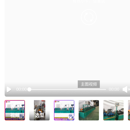
有点小卡，请重试
retry
主图视频
00:00
00:00
Play
视频
选型