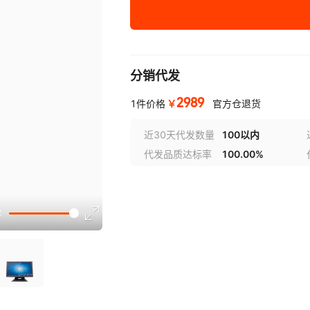
货号
:
:ET1717L-7CWB-1-BL-G
重量
:
5.4kg（含底座）
平均功耗
:
10W（典型）
分销代发
峰值功耗
:
20W(峰值)
2989
￥
1件价格
官方仓退货
近30天代发数量
100以内
¥
2989
库存 18
代发品质达标率
100.00%