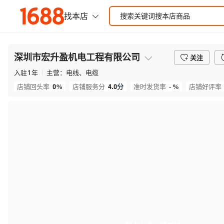
深圳市宏升盈机电工程有限公司
关注
入驻
1
年
主营：
电线、电缆
0%
4.0
分
- %
店铺回头率
店铺服务分
准时发货率
店铺好评率