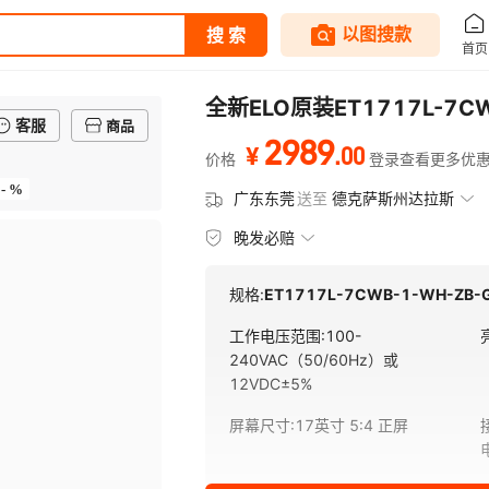
全新ELO原装ET1717L-7
客服
商品
2989
.
00
¥
价格
登录查看更多优
- %
广东东莞
送至
德克萨斯州达拉斯
晚发必赔
规格:
ET1717L-7CWB-1-WH-ZB-
工作电压范围
:
100-
240VAC（50/60Hz）或
12VDC±5%
屏幕尺寸
:
17英寸 5:4 正屏