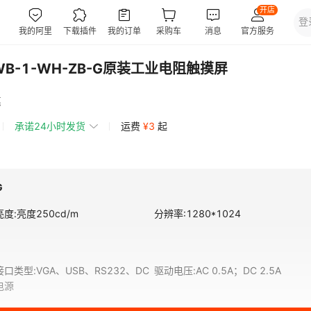
CWB-1-WH-ZB-G原装工业电阻触摸屏
惠
承诺24小时发货
运费
¥
3
起
G
亮度
:
亮度250cd/m
分辨率
:
1280*1024
接口类型
:
VGA、USB、RS232、DC
驱动电压
:
AC 0.5A；DC 2.5A
电源