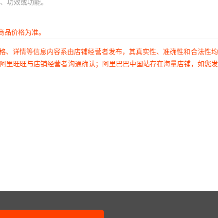
、功效或功能。
商品价格为准。
价格、详情等信息内容系由店铺经营者发布，其真实性、准确性和合法性
过阿里旺旺与店铺经营者沟通确认；阿里巴巴中国站存在海量店铺，如您