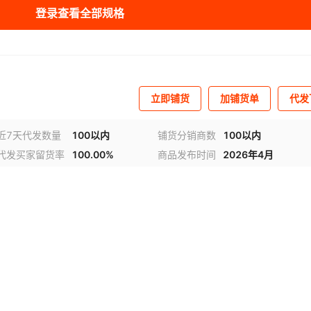
对比度
:
1000：1
工作温度范围
:
0°C～40°C
登录查看全部规格
色域
:
16.7百万色
视角
:
水平170° / 垂直160
安装方式
:
桌面（标配）、VESA壁挂/
外形尺寸
:
391.9×215.4×361.6m
立柱（75×
底座）
刷新频率
:
75Hz（原生）
显示类型
:
TFT-LCD工业液晶显示
立即铺货
加铺货单
代发
屏，表面声波触摸屏
近7天代发数量
100以内
铺货分销商数
100以内
代发买家留货率
100.00%
商品发布时间
2026年4月