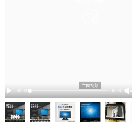
有点小卡，请重试
retry
主图视频
00:00
00:00
Play
视频