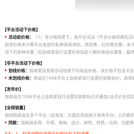
【平台活动下价格】
活动前价格：
（1）非分销场景下，指平台活动（不含分销场景的活
前述价格未计算平台发放的各种采购津贴、跨店券、红包等优惠，未
动下的各种优惠（包括商家自行设置的非指定人群的单品优惠等，最
【非平台活动下价格】
划线价格：
指商家自营销活动场景下的商品价格，该价格不包含平台
未划线价格：
商品在1688平台上由商家自行设置的销售标价，具
【发布价】
指商品在1688平台上由商家自行设置的销售标价并叠加L会员价折扣
【全网销量】
指同款商品在多个平台（含淘宝、天猫及其他电子商务平台）上的累
同款：
指商品名称、外观、规格、成分、颜色、材质、功效、功能等
*注：
1、前述说明仅适用于价格比较下的场景。