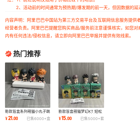
2、活动前的时间通常为预热期/爆发期的前一天，但因数据的
内容声明：阿里巴巴中国站为第三方交易平台及互联网信息服务提供
经营者负责。阿里巴巴提醒您购买商品/服务前注意谨慎核实，如您对
内有任何违法/侵权信息，请立即向阿里巴巴举报并提供有效线索。
热门推荐
新款盲盒系列萌猫小丸子跳
新款盲盒萌猫梦幻KT 轻松
跳马 台湾水果搪胶玩偶公
熊小丸子游乐园小新史努比
21
15
¥
.
00
¥
.
00
已售
6000+
盒
已售
5000+
套
仔摆件娃娃机
叮当猫公仔