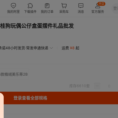
桂狗玩偶公仔盒蛋摆件礼品批发
承诺48小时发货·常发申通快递
运费
¥
8
起
4款植绒美乐蒂2B
库存
6610
套
登录查看全部规格