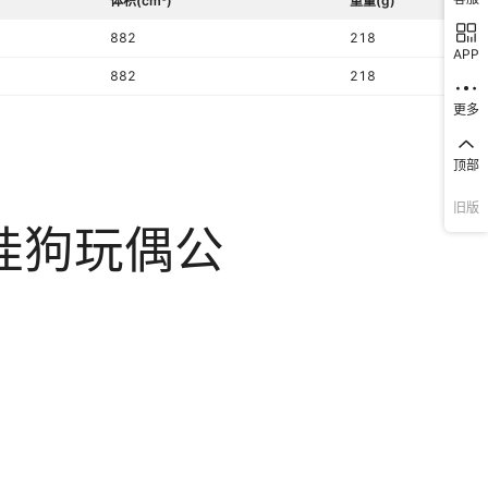
体积(cm³)
重量(g)
882
218
APP
882
218
更多
顶部
旧版