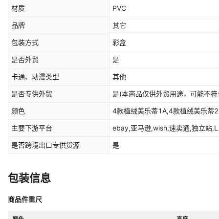
材质
PVC
品牌
其它
包装方式
彩盒
是否外贸
是
卡通、动漫类型
其他
是否专供外贸
是(本商品仅供外贸用途，可能不符
颜色
4款植绒美乐蒂1A,4款植绒美乐蒂2
主要下游平台
ebay,亚马逊,wish,速卖通,独立站,
是否跨境出口专供货源
是
包装信息
商品件重尺