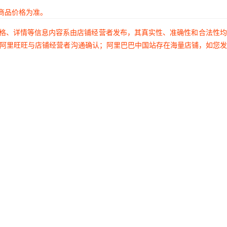
商品价格为准。
价格、详情等信息内容系由店铺经营者发布，其真实性、准确性和合法性
过阿里旺旺与店铺经营者沟通确认；阿里巴巴中国站存在海量店铺，如您