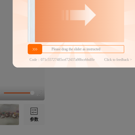
密文代发
30
￥
1件价格
官方仓退货
近30天代发数量
100以内
代发品质达标率
100.00%
参数