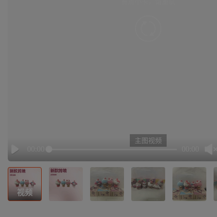
有点小卡，请重试
retry
主图视频
00:00
00:00
Play
视频