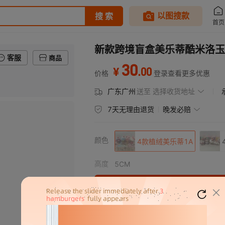
新款跨境盲盒美乐蒂酷米洛玉
客服
商品
30
.
00
¥
价格
登录查看更多优惠
广东广州
送至
选择收货地址
7天无理由退货
晚发必赔
颜色
4款植绒美乐蒂1A
高度
5CM