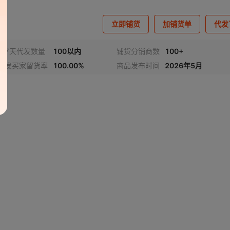
立即铺货
加铺货单
代发
近7天代发数量
100以内
铺货分销商数
100+
代发买家留货率
100.00%
商品发布时间
2026年5月