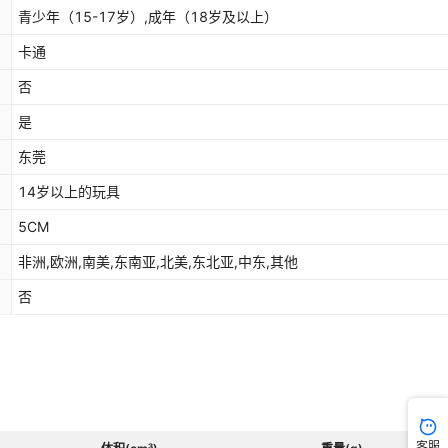
青少年（15-17岁）,成年（18岁及以上）
卡通
否
是
东莞
14岁以上的玩具
5CM
非洲,欧洲,南美,东南亚,北美,东北亚,中东,其他
否
客服