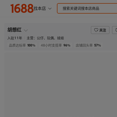
胡想红
关注
入驻
11
年
主营：
公仔、玩偶、娃娃
100%
96%
57%
品质达标率
48小时支揽率
店铺回头率