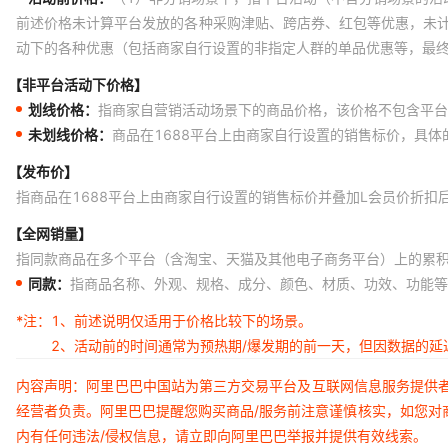
前述价格未计算平台发放的各种采购津贴、跨店券、红包等优惠，未
动下的各种优惠（包括商家自行设置的非指定人群的单品优惠等，最
【非平台活动下价格】
划线价格：
指商家自营销活动场景下的商品价格，该价格不包含平台
未划线价格：
商品在1688平台上由商家自行设置的销售标价，具
【发布价】
指商品在1688平台上由商家自行设置的销售标价并叠加L会员价折扣
【全网销量】
指同款商品在多个平台（含淘宝、天猫及其他电子商务平台）上的累
同款：
指商品名称、外观、规格、成分、颜色、材质、功效、功能等
*注：
1、前述说明仅适用于价格比较下的场景。
2、活动前的时间通常为预热期/爆发期的前一天，但因数据的
内容声明：阿里巴巴中国站为第三方交易平台及互联网信息服务提供
经营者负责。阿里巴巴提醒您购买商品/服务前注意谨慎核实，如您对
内有任何违法/侵权信息，请立即向阿里巴巴举报并提供有效线索。