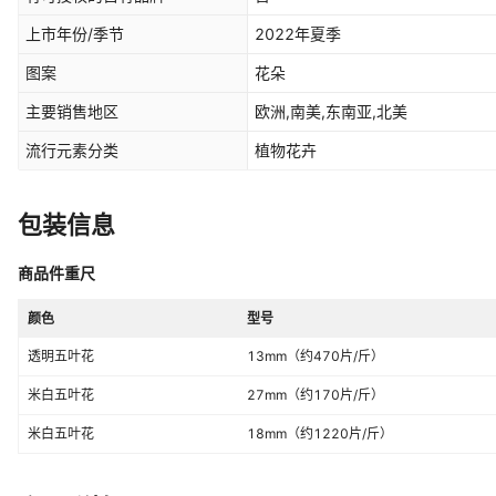
上市年份/季节
2022年夏季
图案
花朵
主要销售地区
欧洲,南美,东南亚,北美
流行元素分类
植物花卉
包装信息
商品件重尺
颜色
型号
透明五叶花
13mm（约470片/斤）
米白五叶花
27mm（约170片/斤）
米白五叶花
18mm（约1220片/斤）