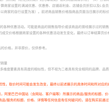
计算商家设置的满减优惠、优惠券、店铺返利金、店铺会员折扣以及L会
终以商家的自行设置为准）。前述商品销售价格指商品页面当日展示的标
的各种优惠活动。可能是商品的销售指导价或该商品的曾经展示过的销售
体的成交价格根据商家设置的各种优惠活动发生变化，最终以订单结算页价
后的价格，并非原价，仅供参考。
积销量
多维度要素具有高度的相似性，但不视为二者具有完全相同的品牌、品质
延迟性，取价时间可能会发生改变，最终以前述展示的具体时间和所对应的
者，阿里巴巴中国站（含网站、客户端等）所展示的商品/服务的标题、
商品/服务的标题、价格、详情等任何信息有任何疑问的，请在购买前通