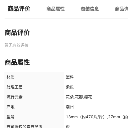
商品评价
商品属性
包装信息
商品
商品评价
暂无有效评价
商品属性
材质
塑料
处理工艺
染色
流行元素
花朵,花瓣,樱花
产地
潮州
型号
13mm（约470片/斤）,27mm（约
有可授权的自有品牌
否