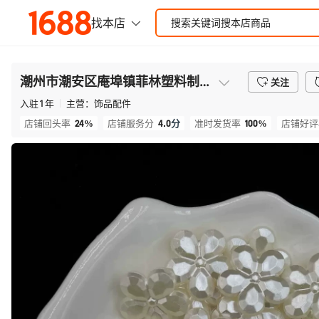
潮州市潮安区庵埠镇菲林塑料制品厂
关注
入驻
1
年
主营：
饰品配件
24%
4.0
分
100%
店铺回头率
店铺服务分
准时发货率
店铺好评