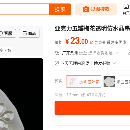
亚克力五瓣梅花透明仿水晶串
客服
商品
23
.
00
¥
价格
登录查看更多优惠
起
- %
率
广东潮州
送至
选择收货地址
7天无理由退货
晚发必赔
颜色
透明五叶花
米白五
型号
13mm（约470片/斤）