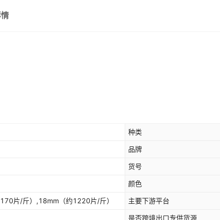
详情
种类
品牌
货号
颜色
170片/斤）,18mm（约1220片/斤）
主要下游平台
是否跨境出口专供货源