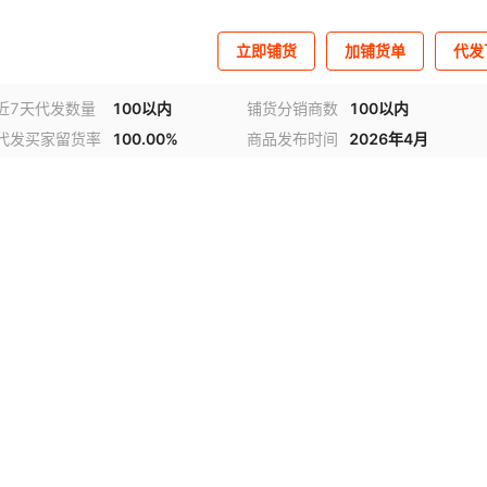
立即铺货
加铺货单
代发
近7天代发数量
100以内
铺货分销商数
100以内
代发买家留货率
100.00%
商品发布时间
2026年4月