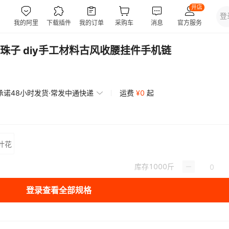
珠子 diy手工材料古风收腰挂件手机链
承诺48小时发货·常发中通快递
运费
¥
0
起
叶花
库存
1000
斤
登录查看全部规格