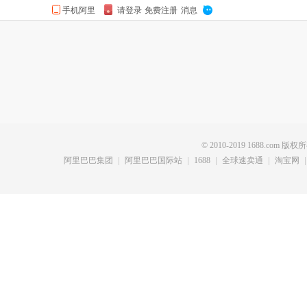
© 2010-2019 1688.com 版权
阿里巴巴集团
阿里巴巴国际站
1688
全球速卖通
淘宝网