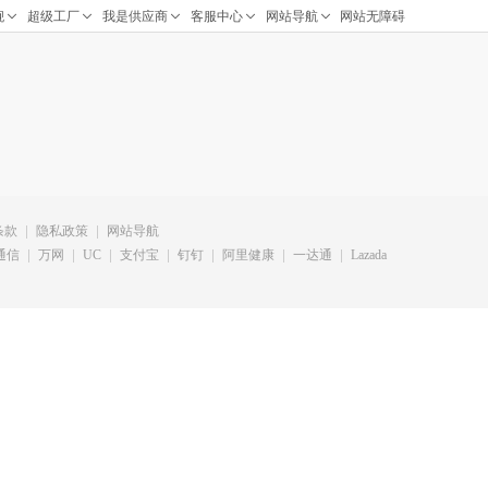
条款
隐私政策
网站导航
通信
万网
UC
支付宝
钉钉
阿里健康
一达通
Lazada