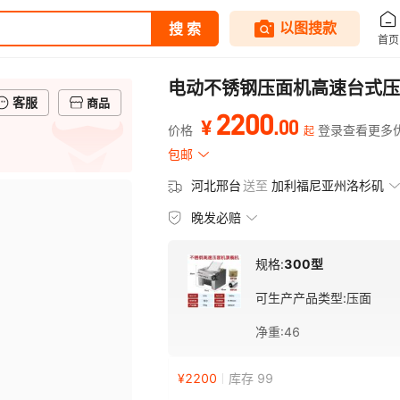
电动不锈钢压面机高速台式压
客服
商品
2200
.
00
¥
价格
登录查看更多
起
包邮
河北邢台
送至
加利福尼亚州洛杉矶
晚发必赔
规格:
300型
可生产产品类型
:
压面
净重
:
46
¥
2200
库存 99