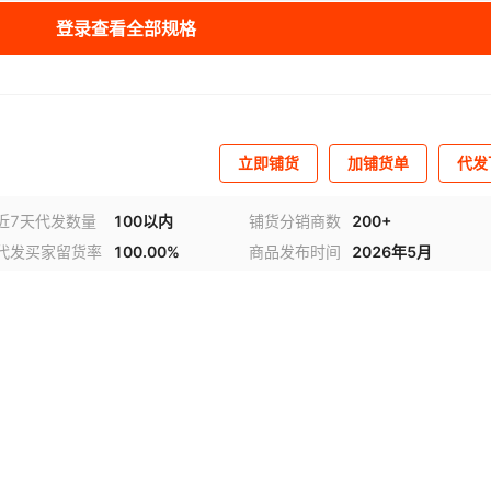
登录查看全部规格
立即铺货
加铺货单
代发
近7天代发数量
100以内
铺货分销商数
200+
代发买家留货率
100.00%
商品发布时间
2026年5月