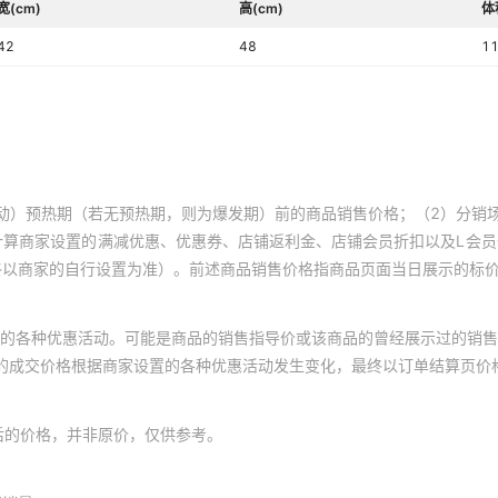
宽(cm)
高(cm)
体
42
48
1
动）预热期（若无预热期，则为爆发期）前的商品销售价格；（2）分销
计算商家设置的满减优惠、优惠券、店铺返利金、店铺会员折扣以及L会
终以商家的自行设置为准）。前述商品销售价格指商品页面当日展示的标
的各种优惠活动。可能是商品的销售指导价或该商品的曾经展示过的销售
体的成交价格根据商家设置的各种优惠活动发生变化，最终以订单结算页价
后的价格，并非原价，仅供参考。