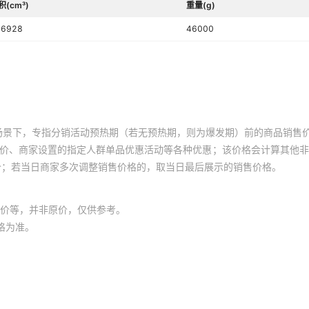
积(cm³)
重量(g)
16928
46000
场景下，专指分销活动预热期（若无预热期，则为爆发期）前的商品销售
员价、商家设置的指定人群单品优惠活动等各种优惠；该价格会计算其他
价；若当日商家多次调整销售价格的，取当日最后展示的销售价格。
价等，并非原价，仅供参考。
格为准。