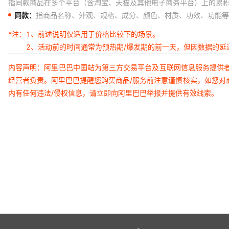
指同款商品在多个平台（含淘宝、天猫及其他电子商务平台）上的累
同款：
指商品名称、外观、规格、成分、颜色、材质、功效、功能等
*注：
1、前述说明仅适用于价格比较下的场景。
2、活动前的时间通常为预热期/爆发期的前一天，但因数据的
内容声明：阿里巴巴中国站为第三方交易平台及互联网信息服务提供
经营者负责。阿里巴巴提醒您购买商品/服务前注意谨慎核实，如您对
内有任何违法/侵权信息，请立即向阿里巴巴举报并提供有效线索。