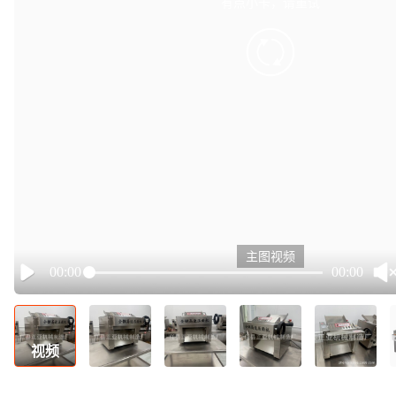
有点小卡，请重试
retry
主图视频
00:00
00:00
Play
视频