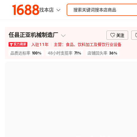
任县正亚机械制造厂
关注
入驻
11
年
主营：
食品、饮料加工及餐饮行业设备
100%
71%
36%
品质达标率
48小时支揽率
店铺回头率