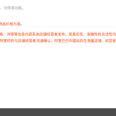
、功效或功能。
商品价格为准。
价格、详情等信息内容系由店铺经营者发布，其真实性、准确性和合法性
过阿里旺旺与店铺经营者沟通确认；阿里巴巴中国站存在海量店铺，如您