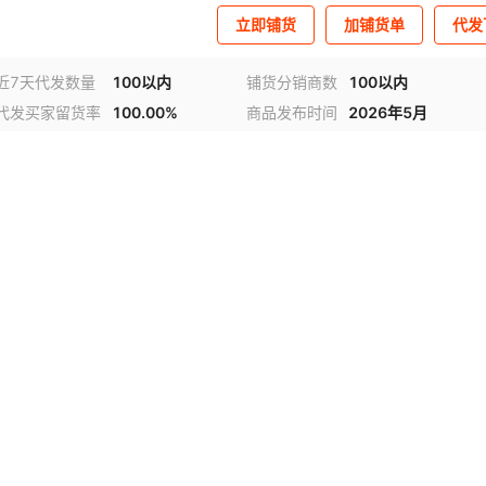
立即铺货
加铺货单
代发
近7天代发数量
100以内
铺货分销商数
100以内
代发买家留货率
100.00%
商品发布时间
2026年5月
视频