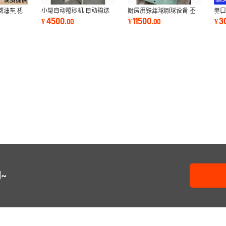
滤油车 机
小型自动喷砂机 自动输送
厨房用铁丝球圆球设备 不
单
 小型手推
干式喷砂设备 五金工件去
锈钢丝清洁球拉丝机 金属
袋机
4500
11500
3
¥
.
00
¥
.
00
¥
除表面划痕
钢丝球织网机
汛
~