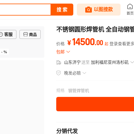
不锈钢圆形焊管机 全自动钢
客服
商品
14500
.
00
¥
价格
登录查看更
起
- %
包邮
山东济宁
送至
加利福尼亚州洛杉矶
晚发必赔
规格
钢管焊管机
分销代发