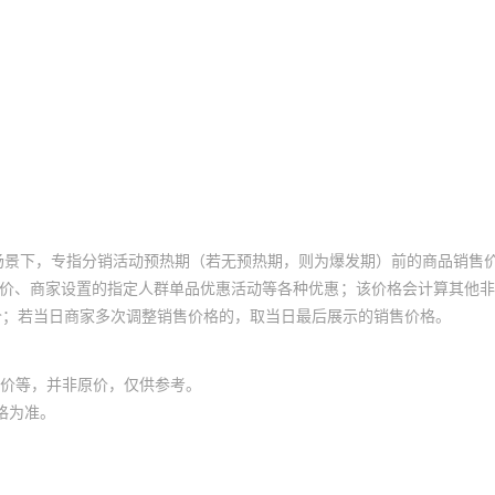
场景下，专指分销活动预热期（若无预热期，则为爆发期）前的商品销售
员价、商家设置的指定人群单品优惠活动等各种优惠；该价格会计算其他
价；若当日商家多次调整销售价格的，取当日最后展示的销售价格。
价等，并非原价，仅供参考。
格为准。