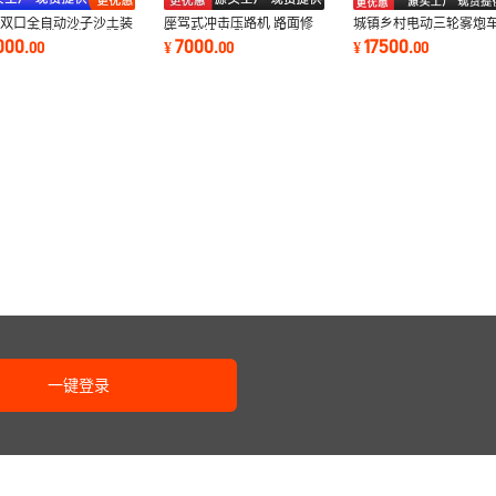
口双口全自动沙子沙土装
座驾式冲击压路机 路面修
城镇乡村电动三轮雾炮
 砂子灌袋机 脚踏式防
路压路设备 路面建设手扶
半封闭式抑尘洒水车 路
000
7000
17500
.
00
¥
.
00
¥
.
00
沙袋灌装机
式双轮压路机
高压清洗机
一键登录