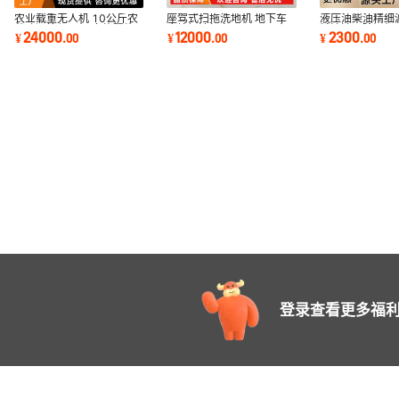
农业载重无人机 10公斤农
座驾式扫拖洗地机 地下车
液压油柴油精细
药喷洒植保飞机 多旋翼施
库垃圾清扫车 工厂厂区商
械油清理除污机
24000
12000
2300
¥
.
00
¥
.
00
¥
.
00
肥喷雾打药机
场用扫地机
式液压油过滤车
登录查看更多福利