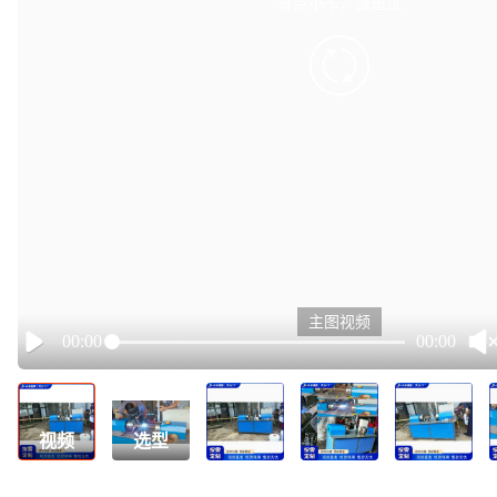
有点小卡，请重试
retry
主图视频
00:00
00:00
Play
视频
选型