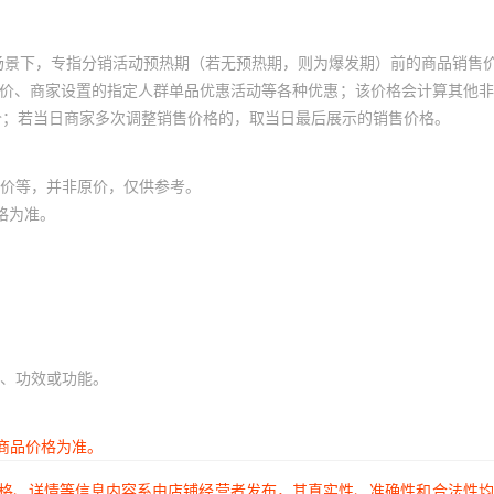
场景下，专指分销活动预热期（若无预热期，则为爆发期）前的商品销售
员价、商家设置的指定人群单品优惠活动等各种优惠；该价格会计算其他
价；若当日商家多次调整销售价格的，取当日最后展示的销售价格。
价等，并非原价，仅供参考。
格为准。
、功效或功能。
商品价格为准。
价格、详情等信息内容系由店铺经营者发布，其真实性、准确性和合法性