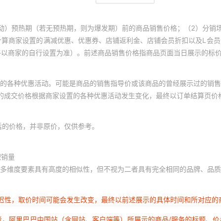
动）预热期（若无预热期，则为爆发期）前的商品销售价格；（2）分销
计算商家设置的满减优惠、优惠券、店铺返利金、店铺会员折扣以及L会
终以商家的自行设置为准）。前述商品销售价格指商品页面当日展示的标
的各种优惠活动。可能是商品的销售指导价或该商品的曾经展示过的销售
体的成交价格根据商家设置的各种优惠活动发生变化，最终以订单结算页价
后的价格，并非原价，仅供参考。
积销量
多维度要素具有高度的相似性，但不视为二者具有完全相同的品牌、品质
延迟性，取价时间可能会发生改变，最终以前述展示的具体时间和所对应的
者，阿里巴巴中国站（含网站、客户端等）所展示的商品/服务的标题、