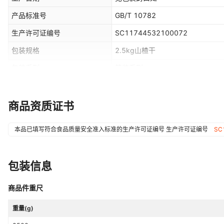
产品标准号
GB/T 10782
生产许可证编号
SC11744532100072
包装规格
2.5kg山楂干
包装系列
简装系列
是否为有机食品
否
是否中华老字号
否
商品资质证书
本品已填写符合食品质量安全准入标准的生产许可证编号
生产许可证编号
SC
包装信息
商品件重尺
重量(g)