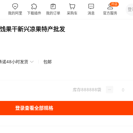
蜜饯果干新兴凉果特产批发
承诺48小时发货
包邮
库存
888888
袋
登录查看全部规格