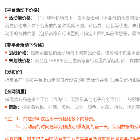
【平台活动下价格】
活动前价格：
（1）非分销场景下，指平台活动（不含分销场景的活
前述价格未计算平台发放的各种采购津贴、跨店券、红包等优惠，未
动下的各种优惠（包括商家自行设置的非指定人群的单品优惠等，最
【非平台活动下价格】
划线价格：
指商家自营销活动场景下的商品价格，该价格不包含平台
未划线价格：
商品在1688平台上由商家自行设置的销售标价，具
【发布价】
指商品在1688平台上由商家自行设置的销售标价并叠加L会员价折扣
【全网销量】
指同款商品在多个平台（含淘宝、天猫及其他电子商务平台）上的累
同款：
指商品名称、外观、规格、成分、颜色、材质、功效、功能等
*注：
1、前述说明仅适用于价格比较下的场景。
2、活动前的时间通常为预热期/爆发期的前一天，但因数据的
内容声明：阿里巴巴中国站为第三方交易平台及互联网信息服务提供