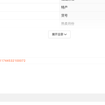
特产
货号
热卖月份
储存条件
展开全部
是否绿色食品
是否地理标志产品
11744532100072