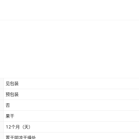
见包装
预包装
否
果干
12个月
（天）
置于阴凉干燥处