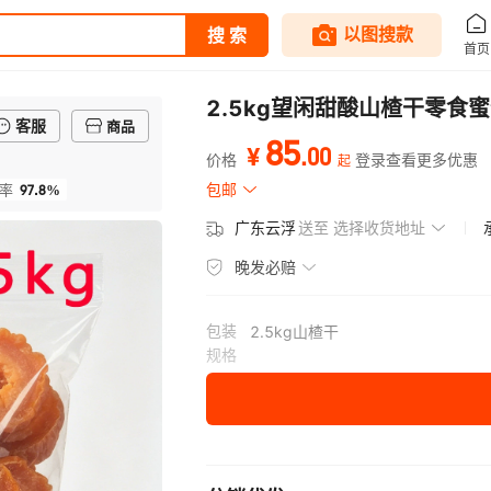
2.5kg望闲甜酸山楂干零食
客服
商品
85
.
00
¥
价格
登录查看更多优惠
起
97.8%
包邮
率
广东云浮
送至
选择收货地址
晚发必赔
包装
2.5kg山楂干
规格