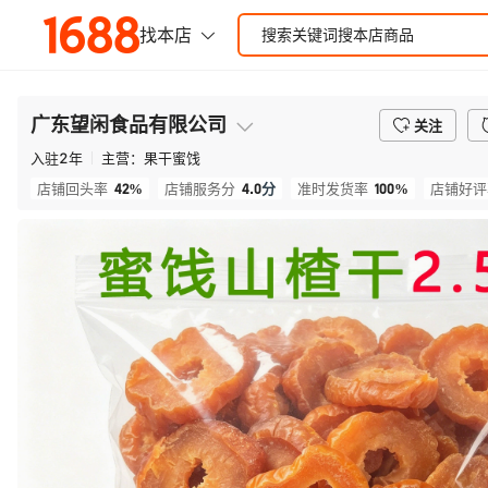
广东望闲食品有限公司
关注
入驻
2
年
主营：
果干蜜饯
42%
4.0
分
100%
店铺回头率
店铺服务分
准时发货率
店铺好评