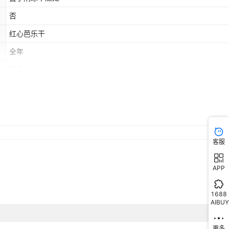
否
红心芭乐干
全年
常温
否
否
客服
APP
1688
AIBUY
更多