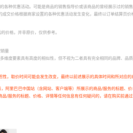
的各种优惠活动。可能是商品的销售指导价或该商品的曾经展示过的销售
23
2
体的成交价格根据商家设置的各种优惠活动发生变化，最终以订单结算页价
23
2
23
2
后的价格，并非原价，仅供参考。
23
2
积销量
23
2
多维度要素具有高度的相似性，但不视为二者具有完全相同的品牌、品质
23
2
23
2
延迟性，取价时间可能会发生改变，最终以前述展示的具体时间和所对应的
23
2
者，阿里巴巴中国站（含网站、客户端等）所展示的商品/服务的标题、
23
2
商品/服务的标题、价格、详情等任何信息有任何疑问的，请在购买前通
23
2
23
2
23
2