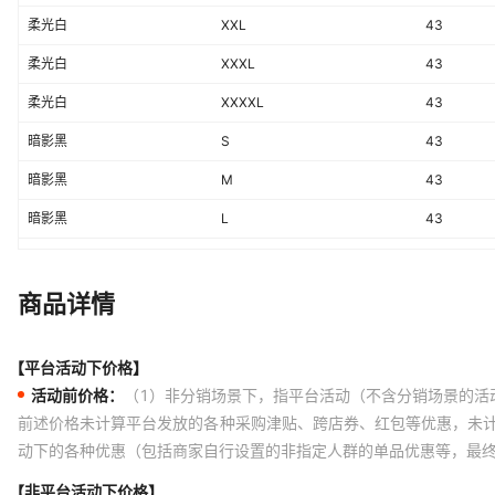
柔光白
XXL
43
柔光白
XXXL
43
柔光白
XXXXL
43
暗影黑
S
43
暗影黑
M
43
暗影黑
L
43
暗影黑
XL
43
暗影黑
XXL
43
商品详情
暗影黑
XXXL
43
【平台活动下价格】
暗影黑
XXXXL
43
活动前价格：
（1）非分销场景下，指平台活动（不含分销场景的活
藏青色
S
43
前述价格未计算平台发放的各种采购津贴、跨店券、红包等优惠，未
动下的各种优惠（包括商家自行设置的非指定人群的单品优惠等，最
藏青色
M
43
藏青色
L
43
【非平台活动下价格】