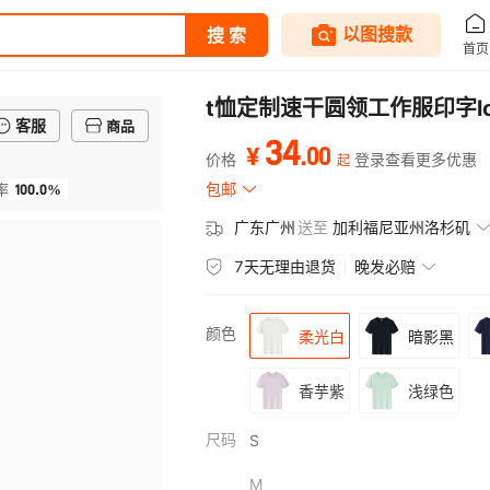
t恤定制速干圆领工作服印字l
客服
商品
34
.
00
¥
价格
登录查看更多优惠
起
100.0%
包邮
率
广东广州
送至
加利福尼亚州洛杉矶
7天无理由退货
晚发必赔
颜色
柔光白
暗影黑
香芋紫
浅绿色
尺码
S
M