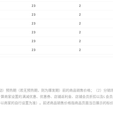
23
2
23
2
23
2
23
2
23
2
23
2
23
2
23
2
23
2
23
2
动）预热期（若无预热期，则为爆发期）前的商品销售价格；（2）分销
23
2
计算商家设置的满减优惠、优惠券、店铺返利金、店铺会员折扣以及L会
终以商家的自行设置为准）。前述商品销售价格指商品页面当日展示的标
23
2
23
2