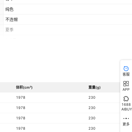
纯色
不连帽
夏季
1-3天
100
运动
柔光白,暗影黑,藏青色,杏韵灰,浅蓝色,军绿色,香芋紫,浅绿色
客服
否
体积(cm³)
重量(g)
APP
时尚都市风
1978
230
有领标
1688
1978
230
AIBUY
无吊牌
1978
230
更多
1978
230