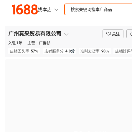
广州真采贸易有限公司
关注
入驻
1
年
主营：
广告衫
57%
4.0
分
98%
店铺回头率
店铺服务分
准时发货率
店铺好评