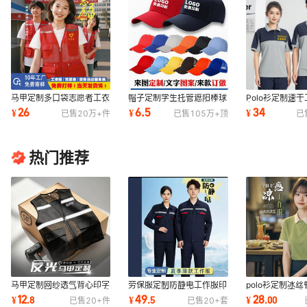
浅蓝色
M
43
浅蓝色
L
43
浅蓝色
XL
43
浅蓝色
XXL
43
浅蓝色
XXXL
43
马甲定制多口袋志愿者工衣
帽子定制学生托管遮阳棒球
Polo衫定制速
印logo订做社区义工反光坎
帽印logo订做餐饮旅游广告
印logo订做夏季
26
6.5
34
¥
¥
¥
已售
20万+
件
已售
105万+
顶
已
肩背心工作服
志愿者鸭舌帽
洗车行劳保厂服
浅蓝色
XXXXL
43
军绿色
S
43
热门推荐
军绿色
M
43
军绿色
L
43
军绿色
XL
43
军绿色
XXL
43
军绿色
XXXL
43
马甲定制网纱透气背心印字
劳保服定制防静电工作服印
polo衫定制冰
军绿色
XXXXL
43
logo订做夏季志愿者义工反
logo订做夏季薄款套装加油
印logo订做夏
12
49
28
¥
.
8
¥
.
5
¥
.
00
已售
20+
件
已售
20+
套
光坎肩广告衫
电工机修工服
务员短袖工装