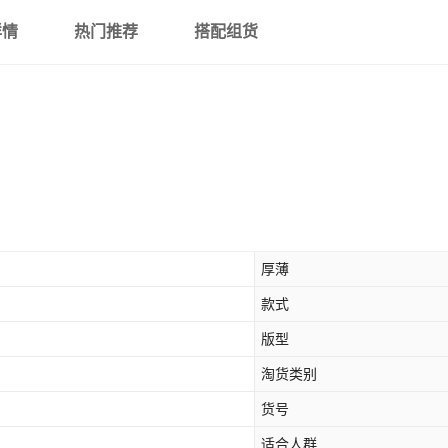
详情
热门推荐
搭配组货
厚薄
款式
版型
淘货类别
货号
适合人群