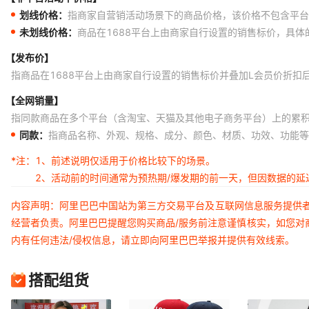
划线价格：
指商家自营销活动场景下的商品价格，该价格不包含平台
藏青色
XL
43
未划线价格：
商品在1688平台上由商家自行设置的销售标价，具
藏青色
XXL
43
【发布价】
藏青色
XXXL
43
指商品在1688平台上由商家自行设置的销售标价并叠加L会员价折扣
藏青色
XXXXL
43
【全网销量】
指同款商品在多个平台（含淘宝、天猫及其他电子商务平台）上的累
杏韵灰
S
43
同款：
指商品名称、外观、规格、成分、颜色、材质、功效、功能等
杏韵灰
M
43
*注：
1、前述说明仅适用于价格比较下的场景。
杏韵灰
L
43
2、活动前的时间通常为预热期/爆发期的前一天，但因数据的
杏韵灰
XL
43
内容声明：阿里巴巴中国站为第三方交易平台及互联网信息服务提供
杏韵灰
XXL
43
经营者负责。阿里巴巴提醒您购买商品/服务前注意谨慎核实，如您对
杏韵灰
XXXL
43
内有任何违法/侵权信息，请立即向阿里巴巴举报并提供有效线索。
杏韵灰
XXXXL
43
搭配组货
浅蓝色
S
43