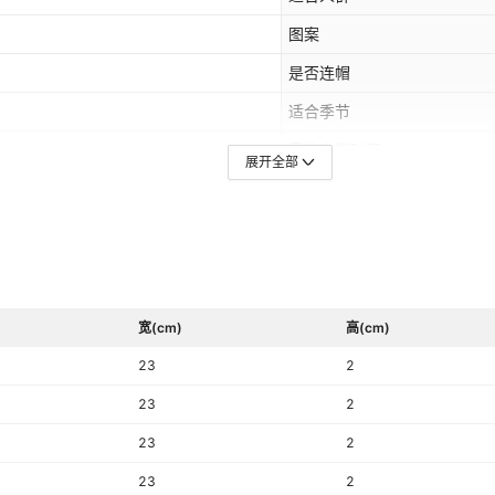
图案
是否连帽
适合季节
最快出货时间
展开全部
主面料成分的含量
适用场景
颜色
原创设计货源
宽(cm)
高(cm)
基础风格
23
2
领标
23
2
吊牌
23
2
23
2