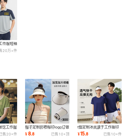
23
2
23
2
23
2
23
2
23
2
干工作服短袖
4S店汽修
售
20万+
件
23
2
23
2
23
2
23
2
23
2
23
2
23
2
丝餐饮工作服
帽子定制防晒帽印logo订做
t恤定制冰丝速干工作服印
23
2
季火锅饭店服
夏季骑行防紫外线可折叠空
字logo订做夏季户外团建短
8
15
¥
.
8
¥
.
8
已售
20+
件
已售
10+
顶
已售
10+
件
顶广告太阳帽
袖工衣广告衫