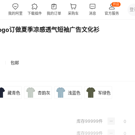
ogo订做夏季凉感透气短袖广告文化衫
包邮
藏青色
杏韵灰
浅蓝色
军绿色
库存
99999
件
库存
99999
件