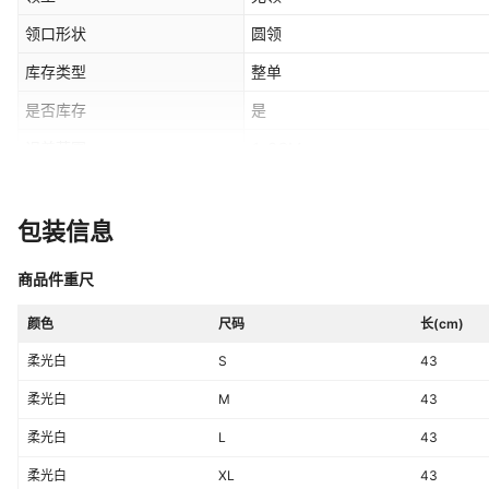
领口形状
圆领
库存类型
整单
是否库存
是
误差范围
1-3CM
上市年份/季节
2026年夏季
是否跨境电商货源
否
包装信息
印花主题
定制/DIY
商品件重尺
尺码
S,M,L,XL,XXL,XXXL,XXXXL
颜色
尺码
长(cm)
有无质检报告
否
柔光白
S
43
适用性别
男女通用
柔光白
M
43
货源类型
源头工厂
柔光白
L
43
弹力等级
微弹
柔光白
XL
43