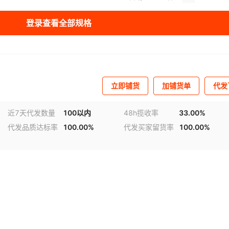
库存
99999
件
登录查看全部规格
库存
99999
件
库存
99999
件
库存
99999
件
立即铺货
加铺货单
代发
库存
99999
件
近7天代发数量
100以内
48h揽收率
33.00%
代发品质达标率
100.00%
代发买家留货率
100.00%