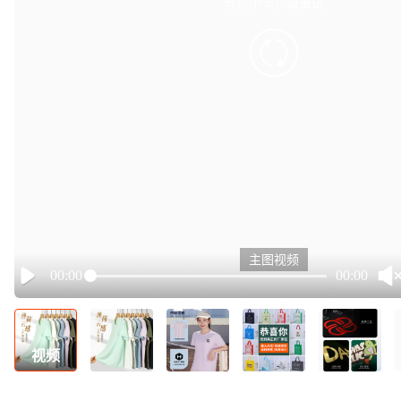
有点小卡，请重试
retry
主图视频
00:00
00:00
Play
视频