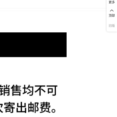
更多
顶部
旧版