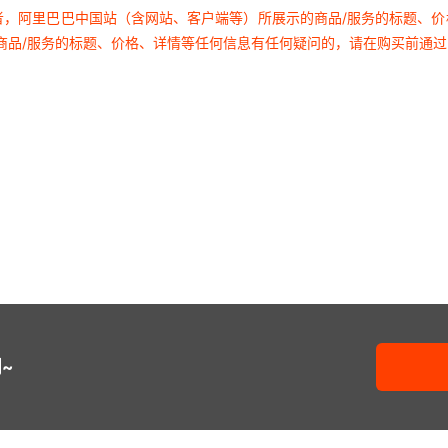
者，阿里巴巴中国站（含网站、客户端等）所展示的商品/服务的标题、
商品/服务的标题、价格、详情等任何信息有任何疑问的，请在购买前通
~