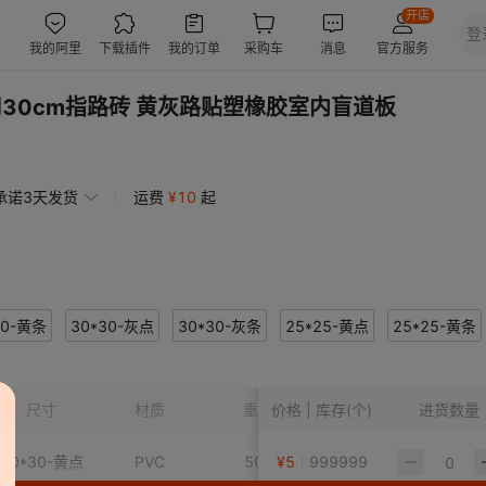
30cm指路砖 黄灰路贴塑橡胶室内盲道板
承诺3天发货
运费
¥
10
起
30-黄条
30*30-灰点
30*30-灰条
25*25-黄点
25*25-黄条
40*40-黄点
40*40-黄条
40*40-灰点
40*40-灰条
尺寸
材质
重量
价格 | 库存(个)
进货数量
30*30-黄点
PVC
500
¥
5
999999