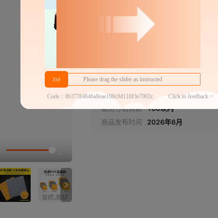
25*25条形黄
黄色
25*25点状灰
灰色
分销代发
5
25*25条形灰
￥
灰色
1件价格
官方仓退货
商家代发热度
257
30*30点状黄
黄色
铺货分销商数
100以内
商品发布时间
2026年6月
30*30条形黄
黄色
选型视
30*30点状灰
灰色
30*30条形灰
灰色
40*40点状黄
黄色