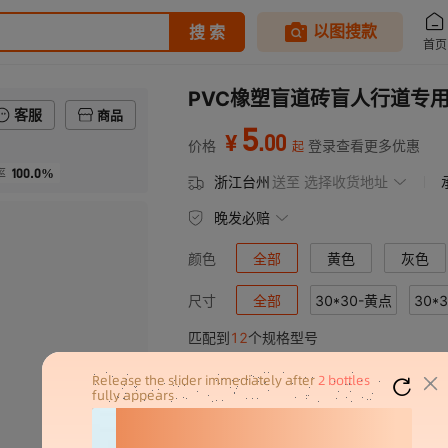
PVC橡塑盲道砖盲人行道专用
客服
商品
5
.
00
¥
价格
登录查看更多优惠
起
100.0%
率
浙江台州
送至
选择收货地址
晚发必赔
全部
黄色
灰色
颜色
全部
30*30-黄点
30*
尺寸
匹配到
12
个规格型号
25*25-灰点
25*25-灰条
产品规格
颜色
25*25点状黄
黄色