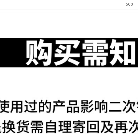
500
500
500