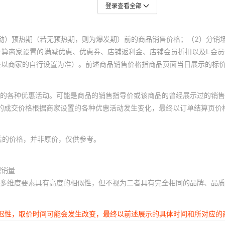
登录查看全部
动）预热期（若无预热期，则为爆发期）前的商品销售价格；（2）分销
计算商家设置的满减优惠、优惠券、店铺返利金、店铺会员折扣以及L会
终以商家的自行设置为准）。前述商品销售价格指商品页面当日展示的标
的各种优惠活动。可能是商品的销售指导价或该商品的曾经展示过的销售
体的成交价格根据商家设置的各种优惠活动发生变化，最终以订单结算页价
后的价格，并非原价，仅供参考。
积销量
多维度要素具有高度的相似性，但不视为二者具有完全相同的品牌、品质
延迟性，取价时间可能会发生改变，最终以前述展示的具体时间和所对应的