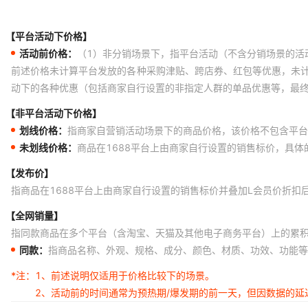
【平台活动下价格】
活动前价格：
（1）非分销场景下，指平台活动（不含分销场景的活
前述价格未计算平台发放的各种采购津贴、跨店券、红包等优惠，未
动下的各种优惠（包括商家自行设置的非指定人群的单品优惠等，最
【非平台活动下价格】
划线价格：
指商家自营销活动场景下的商品价格，该价格不包含平台
未划线价格：
商品在1688平台上由商家自行设置的销售标价，具
【发布价】
指商品在1688平台上由商家自行设置的销售标价并叠加L会员价折扣
【全网销量】
指同款商品在多个平台（含淘宝、天猫及其他电子商务平台）上的累
同款：
指商品名称、外观、规格、成分、颜色、材质、功效、功能等
*注：
1、前述说明仅适用于价格比较下的场景。
2、活动前的时间通常为预热期/爆发期的前一天，但因数据的