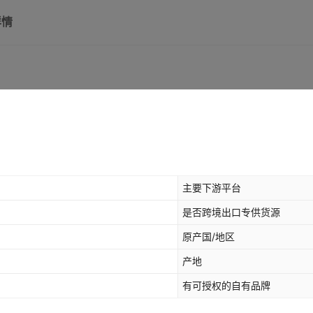
详情
40*40条形黄
黄色
40*40点状灰
灰色
40*40条形灰
灰色
主要下游平台
是否跨境出口专供货源
原产国/地区
产地
有可授权的自有品牌