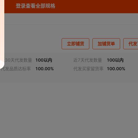
登录查看全部规格
30*30-黄条
PVC
500
¥
5
999999
30*30-灰点
PVC
500
¥
5
999999
立即铺货
加铺货单
代发
30*30-灰条
PVC
500
¥
5
999999
近30天代发数量
100以内
近7天代发数量
100以内
25*25-黄点
PVC
500
¥
6.5
999999
代发品质达标率
100.00%
代发买家留货率
100.00%
25*25-黄条
PVC
500
¥
6.5
999999
频
1
/
2
25*25-灰点
PVC
500
¥
6.5
999999
25*25-灰条
PVC
500
¥
6.5
999999
40*40-黄点
PVC
500
¥
12
999999