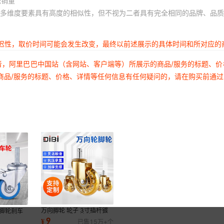
积销量
多维度要素具有高度的相似性，但不视为二者具有完全相同的品牌、品质
延迟性，取价时间可能会发生改变，最终以前述展示的具体时间和所对应的
者，阿里巴巴中国站（含网站、客户端等）所展示的商品/服务的标题、
商品/服务的标题、价格、详情等任何信息有任何疑问的，请在购买前通
万向脚轮 轮子 3寸插杆镀
型脚轮刹车
金烤漆PU透明轮 办公椅子
VC双轴轮
9
¥
已售
15万+
个
11*22家具脚轮