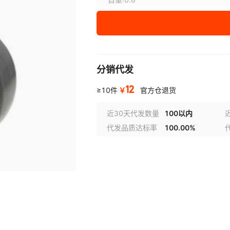
¥
12
库存 1000
分销代发
12
￥
≥10件
官方仓退货
近30天代发数量
100以内
代发品质达标率
100.00%