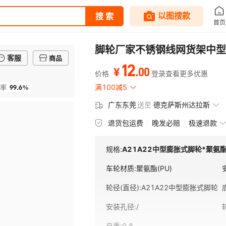
脚轮厂家不锈钢线网货架中型
客服
商品
12
.
00
¥
价格
登录查看更多优惠
99.6%
满100减5
率
广东东莞
送至
德克萨斯州达拉斯
退货包运费
晚发必赔
极速退款
规格:
A21A22中型膨胀式脚轮*聚氨酯(
车轮材质
:
聚氨酯(PU)
轮径(直径)
:
A21A22中型膨胀式脚轮
安装孔径
:
/
自重
:
0.8