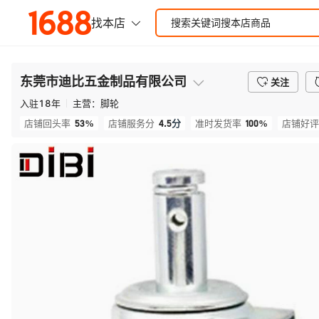
东莞市迪比五金制品有限公司
关注
入驻
18
年
主营：
脚轮
53%
4.5
分
100%
店铺回头率
店铺服务分
准时发货率
店铺好评