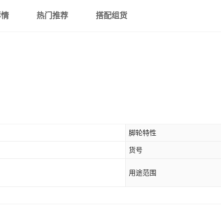
详情
热门推荐
搭配组货
脚轮特性
货号
用途范围