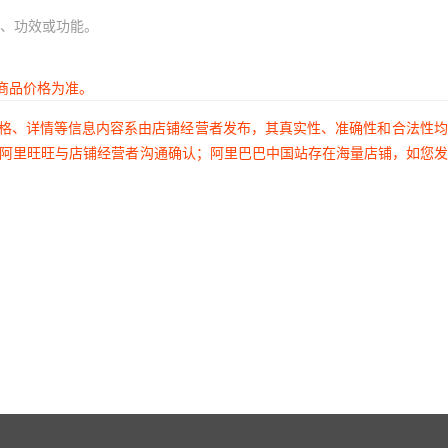
、功效或功能。
商品价格为准。
价格、详情等信息内容系由店铺经营者发布，其真实性、准确性和合法性
过阿里旺旺与店铺经营者沟通确认；阿里巴巴中国站存在海量店铺，如您