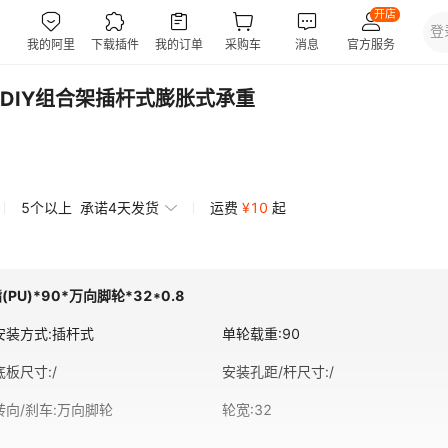
DIY组合架插杆式膨胀式承重
5个以上
承诺4天发货
运费
¥
10
起
PU)*90*万向脚轮*32*0.8
安装方式
:
插杆式
单轮载重
:
90
底板尺寸
:
/
安装孔距/杆尺寸
:
/
转向/刹车
:
万向脚轮
轮宽
:
32