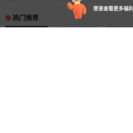
登录查看更多福利
热门推荐
工业万向脚轮 中型聚氨酯
厂家直供3寸万向脚轮插杆
2寸小金刚PU刹
枣红双轴轮 手推车万向轮
定向PU静音透明脚轮 办公
万向轮工业聚氨
7
6
3
¥
.
5
¥
.
00
¥
.
2
已售
6万+
个
已售
4万+
个
已
生产厂家供应
椅子轮子厂家
轮金钻工业脚轮