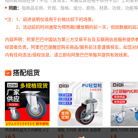
指同款商品在多个平台（含淘宝、天猫及其他电子商务平台）上的累
同款：
指商品名称、外观、规格、成分、颜色、材质、功效、功能等
*注：
1、前述说明仅适用于价格比较下的场景。
2、活动前的时间通常为预热期/爆发期的前一天，但因数据的
内容声明：阿里巴巴中国站为第三方交易平台及互联网信息服务提供
经营者负责。阿里巴巴提醒您购买商品/服务前注意谨慎核实，如您对
内有任何违法/侵权信息，请立即向阿里巴巴举报并提供有效线索。
搭配组货
供应脚轮超市万向脚轮 4寸
脚轮 万向轮 镀铬轮 超级聚
脚轮万向轮 轻
万向轮 灰胶轮 PVC材质手
胺脂轮 1.5寸2寸PU轻型轮
脚轮 2寸灰胶P
6.5
3
4
¥
¥
¥
推车轮子厂家
万向脚轮
11年厂家直供