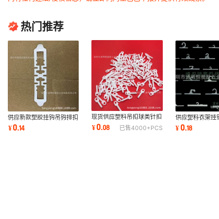
热门推荐
现货供应塑料吊扣球类针扣
供应新款塑胶挂钩吊钩排扣
供应塑料衣架挂
商标吊牌扣各类球塞吊扣
纸箱封口扣两挂扣纸箱扣纸
夹钩胶袋挂钩一
0
0
0
¥
.
08
¥
.
14
¥
.
18
已售
4000+
PCS
箱封口按扣
挂钩胶袋挂扣