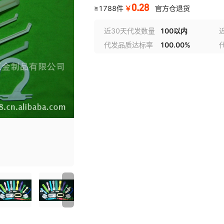
0.28
￥
≥1788件
官方仓退货
近30天代发数量
100以内
代发品质达标率
100.00%