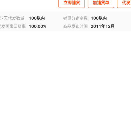
立即铺货
加铺货单
代发
近7天代发数量
100以内
铺货分销商数
100以内
代发买家留货率
100.00%
商品发布时间
2011年12月