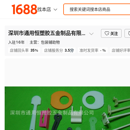
深圳市通用恒塑胶五金制品有限公司
关注
入驻
16
年
主营：
包装辅助物
35%
3.5
分
- %
店铺回头率
店铺服务分
准时发货率
店铺好评