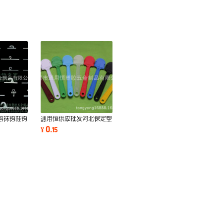
钩袜钩鞋钩
通用恒供应批发河北保定塑
字挂钩热压
胶扇柄广告扇把长扇柄八字
0
¥
.
15
扇柄