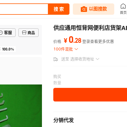
供应通用恒背网便利店货架A
客服
商品
0
.
28
¥
价格
登录查看更多优惠
100.0%
100件混批
率
送至
选择收货地址
购买
数量
分销代发