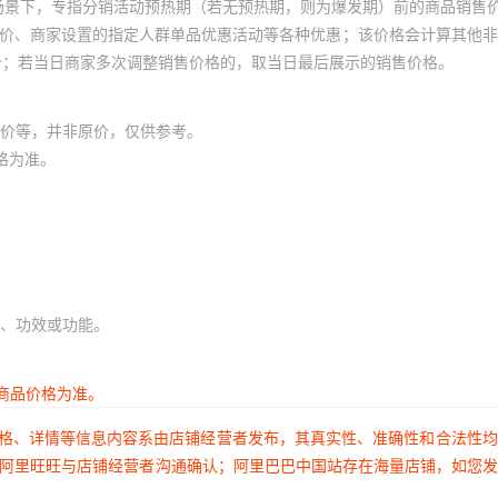
场景下，专指分销活动预热期（若无预热期，则为爆发期）前的商品销售
员价、商家设置的指定人群单品优惠活动等各种优惠；该价格会计算其他
价；若当日商家多次调整销售价格的，取当日最后展示的销售价格。
价等，并非原价，仅供参考。
格为准。
、功效或功能。
商品价格为准。
价格、详情等信息内容系由店铺经营者发布，其真实性、准确性和合法性
过阿里旺旺与店铺经营者沟通确认；阿里巴巴中国站存在海量店铺，如您