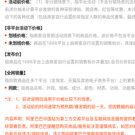
活动前价格：
（1）非分销场景下，指平台活动（不含分销场景的活
前述价格未计算平台发放的各种采购津贴、跨店券、红包等优惠，未
动下的各种优惠（包括商家自行设置的非指定人群的单品优惠等，最
【非平台活动下价格】
划线价格：
指商家自营销活动场景下的商品价格，该价格不包含平台
未划线价格：
商品在1688平台上由商家自行设置的销售标价，具
【发布价】
指商品在1688平台上由商家自行设置的销售标价并叠加L会员价折扣
【全网销量】
指同款商品在多个平台（含淘宝、天猫及其他电子商务平台）上的累
同款：
指商品名称、外观、规格、成分、颜色、材质、功效、功能等
*注：
1、前述说明仅适用于价格比较下的场景。
2、活动前的时间通常为预热期/爆发期的前一天，但因数据的
内容声明：阿里巴巴中国站为第三方交易平台及互联网信息服务提供
经营者负责。阿里巴巴提醒您购买商品/服务前注意谨慎核实，如您对
内有任何违法/侵权信息，请立即向阿里巴巴举报并提供有效线索。