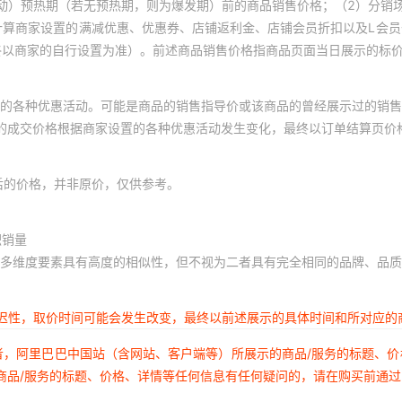
动）预热期（若无预热期，则为爆发期）前的商品销售价格；（2）分销
计算商家设置的满减优惠、优惠券、店铺返利金、店铺会员折扣以及L会
终以商家的自行设置为准）。前述商品销售价格指商品页面当日展示的标
的各种优惠活动。可能是商品的销售指导价或该商品的曾经展示过的销售
体的成交价格根据商家设置的各种优惠活动发生变化，最终以订单结算页价
后的价格，并非原价，仅供参考。
积销量
多维度要素具有高度的相似性，但不视为二者具有完全相同的品牌、品质
延迟性，取价时间可能会发生改变，最终以前述展示的具体时间和所对应的
者，阿里巴巴中国站（含网站、客户端等）所展示的商品/服务的标题、
商品/服务的标题、价格、详情等任何信息有任何疑问的，请在购买前通