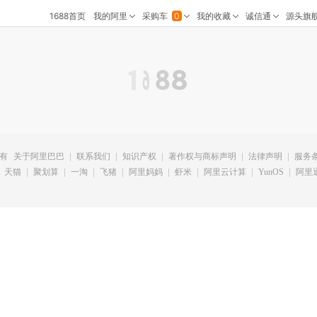
所有
关于阿里巴巴
联系我们
知识产权
著作权与商标声明
法律声明
服务
天猫
聚划算
一淘
飞猪
阿里妈妈
虾米
阿里云计算
YunOS
阿里