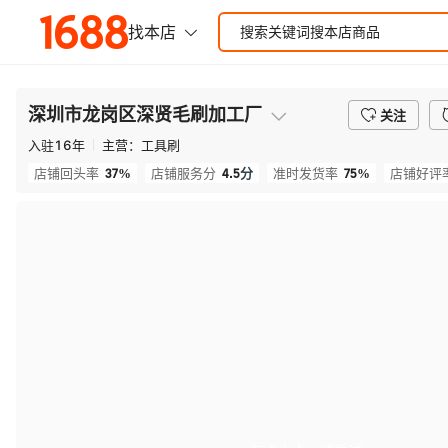
深圳市龙岗区深贤毛刷加工厂
关注
入驻
16
年
主营：
工具刷
37%
4.5
分
75%
店铺回头率
店铺服务分
准时发货率
店铺好评