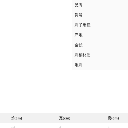
品牌
货号
刷子用途
产地
全长
刷柄材质
毛刷
长(cm)
宽(cm)
高(cm)
12
2
1