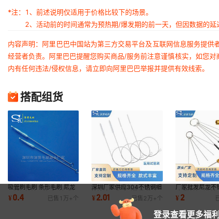
*注：
1、前述说明仅适用于价格比较下的场景。
2、活动前的时间通常为预热期/爆发期的前一天，但因数据的
内容声明：阿里巴巴中国站为第三方交易平台及互联网信息服务提供
经营者负责。阿里巴巴提醒您购买商品/服务前注意谨慎核实，如您对
内有任何违法/侵权信息，请立即向阿里巴巴举报并提供有效线索。
搭配组货
吸管刷毛刷 条形毛刷 尼龙
深圳厂家供应304不锈钢细
厂家批发尼龙不
不锈钢清洁吸管毛刷 深圳
管清洁尼龙毛刷批发 缝隙
喷嘴清洁刷化油
0.4
2.01
2
¥
¥
¥
已售
1万+
个
已售
2万+
个
厂家供应
管道清洁小毛刷
针工具刷
登录查看更多福利