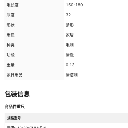
毛长度
150-180
厚度
32
形状
条形
用途
家居
种类
毛刷
功能
清洗
重量
0.13
家具用品
清洁刷
包装信息
商品件重尺
规格型号
透明;110*30*7MM;尼龙