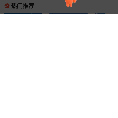
热门推荐
【水桶刷】供应尼龙手柄
厂家直售4-1水袋刷304不
厂家直销萨克斯
PP材质水桶刷厂家批发条
锈钢材料水袋套装刷户外专
猪鬓毛刷乐器号
7
8
1
¥
.
00
¥
.
2
¥
.
35
已售
2000+
件
已售
9万+
套
已
形家用清洗水桶刷
用水袋清洁刷