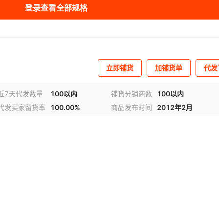
登录查看全部规格
立即铺货
加铺货单
代发
近7天代发数量
100以内
铺货分销商数
100以内
代发买家留货率
100.00%
商品发布时间
2012年2月
视频