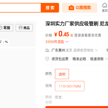
深圳实力厂家供应吸管刷 尼
客服
商品
0
.
45
¥
价格
登录查看更多优惠
起
- %
2000件混批
率
广东惠州
送至
选择收货地址
退货包运费
晚发必赔
极速退款
颜色
透明
规格
110*30*7MM
刷丝
尼龙
材质