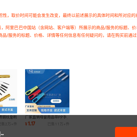
延迟性，取价时间可能会发生改变，最终以前述展示的具体时间和所对应的
者，阿里巴巴中国站（含网站、客户端等）所展示的商品/服务的标题、
商品/服务的标题、价格、详情等任何信息有任何疑问的，请在购买前通
锈钢纹身刷
厂家直销母婴用品带PP手
器毛刷通孔
把吸管刷现货批发不锈钢旋
1.17
¥
已售
2万+
件
已售
11万+
件
转尼龙吸管刷
~