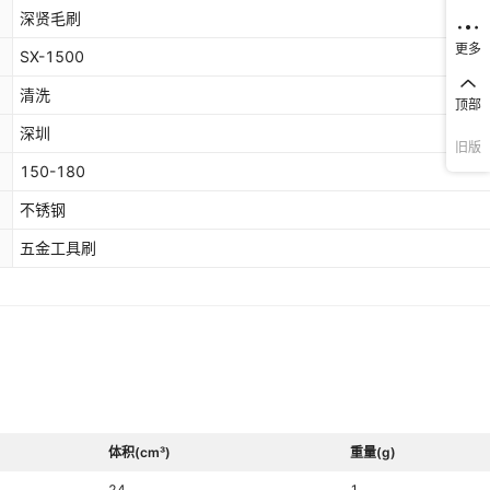
深贤毛刷
更多
SX-1500
清洗
顶部
深圳
旧版
150-180
不锈钢
五金工具刷
体积(cm³)
重量(g)
24
1