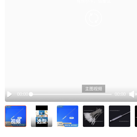
有点小卡，请重试
retry
主图视频
00:00
00:00
Play
视频
选型