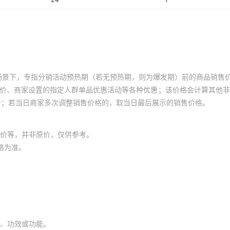
场景下，专指分销活动预热期（若无预热期，则为爆发期）前的商品销售
员价、商家设置的指定人群单品优惠活动等各种优惠；该价格会计算其他
价；若当日商家多次调整销售价格的，取当日最后展示的销售价格。
价等，并非原价，仅供参考。
格为准。
、功效或功能。