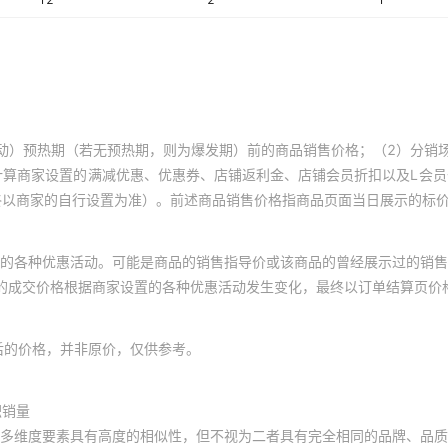
动）预热期（若无预热期，则为爆发期）前的商品销售价格；（2）分销
计算商家设置的满减优惠、优惠券、店铺返利金、店铺会员折扣以及L会
终以商家的自行设置为准）。前述商品销售价格指商品页面当日展示的标
的各种优惠活动。可能是商品的销售指导价或该商品的曾经展示过的销售
体的成交价格根据商家设置的各种优惠活动发生变化，最终以订单结算页价
后的价格，并非原价，仅供参考。
积销量
多维度要素具有高度的相似性，但不视为二者具有完全相同的品牌、品质