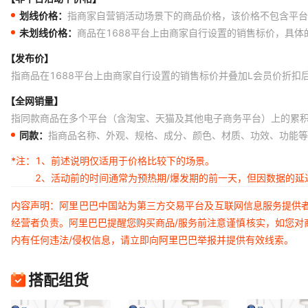
划线价格：
指商家自营销活动场景下的商品价格，该价格不包含平台
未划线价格：
商品在1688平台上由商家自行设置的销售标价，具
【发布价】
指商品在1688平台上由商家自行设置的销售标价并叠加L会员价折扣
【全网销量】
指同款商品在多个平台（含淘宝、天猫及其他电子商务平台）上的累
同款：
指商品名称、外观、规格、成分、颜色、材质、功效、功能等
*注：
1、前述说明仅适用于价格比较下的场景。
2、活动前的时间通常为预热期/爆发期的前一天，但因数据的
内容声明：阿里巴巴中国站为第三方交易平台及互联网信息服务提供
经营者负责。阿里巴巴提醒您购买商品/服务前注意谨慎核实，如您对
内有任何违法/侵权信息，请立即向阿里巴巴举报并提供有效线索。
搭配组货