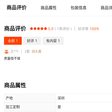
商品评价
商品属性
包装信息
商品
商品评价
5.0
1
条评价
好评率
100
%
全部
1
好评
1
有内容
1
王**t
2
套
回头客
质量很不错
商品属性
产地
深圳
加工定制
是