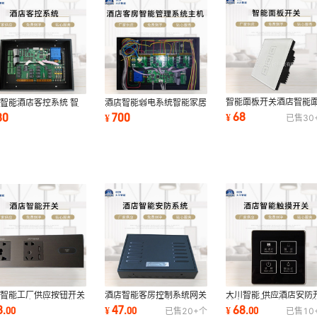
智能面板开关酒店智能
智能酒店客控系统 智
酒店智能弱电系统智能家居
智能客控系统IO面板插
远程操控客房电器酒店智
控制系统电子产品物联网控
68
80
700
¥
¥
已售
30
壁开关
化整体控制
制主机网关
酒店智能客房控制系统网关
大川智能 供应酒店安防
川智能工厂供应按钮开关
红外感应小度语音酒店插卡
关宾馆墙壁开关酒店智
孔插座酒店智能开关批发
47
68
8
¥
.
00
¥
.
00
.
00
已售
20+
个
已售
10
取电控制面板
摸开关批发
费刻字