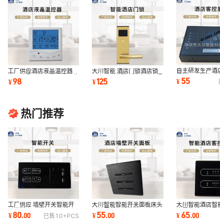
自主研发生产酒
工厂供应酒店液晶温控器
大川智能 酒店门锁酒店锁
星级酒店智能系
空调液晶开关三速温度调节
公寓刷卡锁磁卡锁宾馆房门
55
98
125
¥
¥
¥
房控系统
器显示仪表
智能锁批发
热门推荐
工厂供应 墙壁开关智能开
大川智能智能开关面板床头
大川智能酒店智
关带插座USB 酒店开关可
开关厕所开关批发 酒店墙
金属拉丝开关批
80
55
65
¥
.
00
¥
.
00
¥
.
00
已售
10+
PCS
联网连体开关
壁开关面板
店客控开关