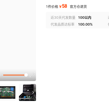
58
￥
1件价格
官方仓退货
近30天代发数量
100以内
代发品质达标率
100.00%
选型视