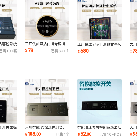
店客控系统
工厂供应酒店门牌号码牌
工厂供应功能任意组合客房
大川
统酒店智能
控制系统批发 智能酒店管
能
78
680
7
¥
¥
¥
已售
10+
套
已售
80+
个
理控制系统
能
大川智能 宾馆连体组合开
智能酒店客房控制系统酒店
能开关面板
大
关酒店开关床头柜控制面板
设计方案小度语音智能控制
发 智能酒
五
108
52
9
¥
.
00
¥
.
00
¥
已售
1
个
已售
10+
PCS
可定 制印字
knx面板五孔
免