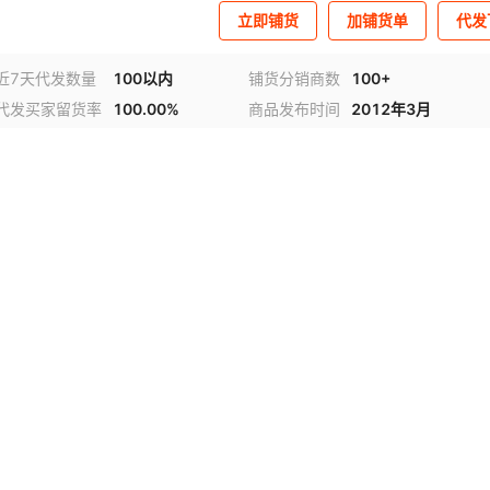
立即铺货
加铺货单
代发
近7天代发数量
100以内
铺货分销商数
100+
代发买家留货率
100.00%
商品发布时间
2012年3月
频
1
/
2