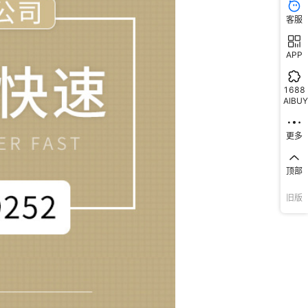
客服
APP
1688
AIBUY
更多
顶部
旧版