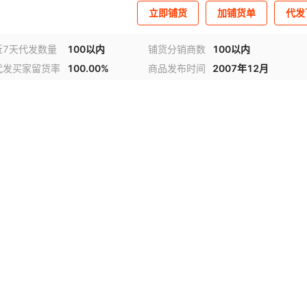
立即铺货
加铺货单
代发
近7天代发数量
100以内
铺货分销商数
100以内
代发买家留货率
100.00%
商品发布时间
2007年12月