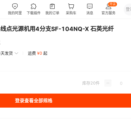
紫外线点光源机用4分支SF-104NQ-X 石英光纤
惠
3天发货
运费
¥
0
起
库存
20
件
登录查看全部规格