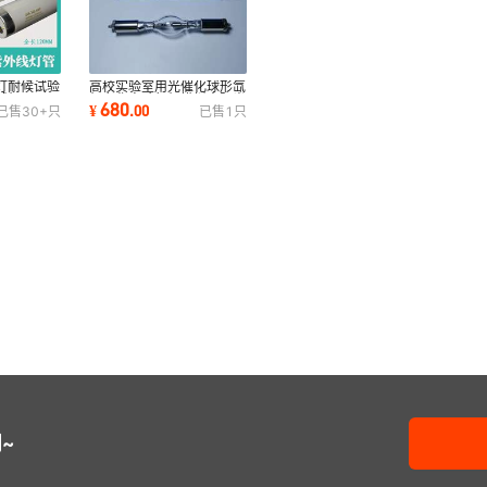
灯耐候试验
高校实验室用光催化球形氙
试灯
灯老化实验氙灯摸拟太阳光
680
¥
.
00
已售
30+
只
已售
1
只
1200MM
氙灯AHD500W
~