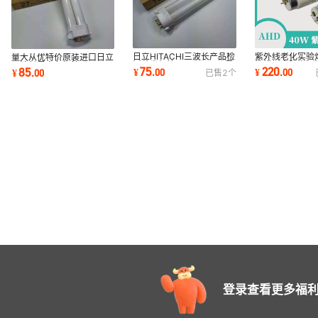
日立HITACHI三波长产品检
紫外线老化实验
量大从优特价原装进口日立
测荧光灯管 FPL18EX-N昼
箱摸拟太阳光测
三波长昼白色灯管
75
220
85
¥
.
00
¥
.
00
¥
.
00
已售
2
个
白色5000K色温
UVA340 40W/
FPL27EX-N 5000K色温
登录查看更多福利