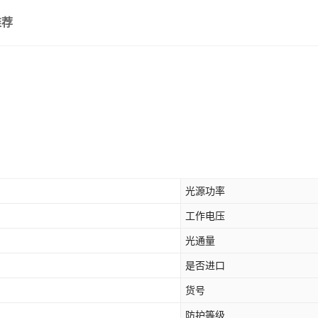
推荐
光源功率
工作电压
光通量
是否进口
货号
防护等级