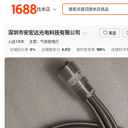
深圳市安宏达光电科技有限公司
关注
入驻
18
年
主营：
气体放电灯
0%
4.0
分
100%
店铺回头率
店铺服务分
准时发货率
店铺好评