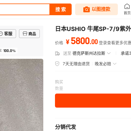
日本USHIO 牛尾SP-7/9
客服
商品
5800
.
00
¥
价格
登录查看更多优
100.0%
率
送至
德克萨斯州达拉斯
承诺
7天无理由退货
晚发必赔
购买
数量
分销代发