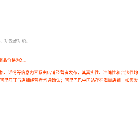
、功效或功能。
商品价格为准。
价格、详情等信息内容系由店铺经营者发布，其真实性、准确性和合法性
过阿里旺旺与店铺经营者沟通确认；阿里巴巴中国站存在海量店铺，如您