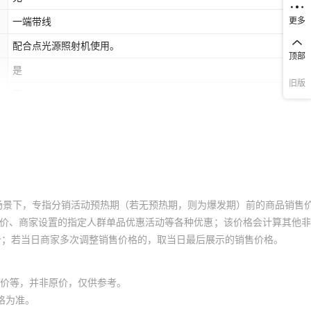
更多
一端带线
配合点光源照射机使用。
顶部
是
旧版
否
场景下，专指分销活动预热期（若无预热期，则为爆发期）前的商品销售
员价、商家设置的指定人群单品优惠活动等各种优惠；该价格会计算其他
价；若当日商家多次调整销售价格的，取当日最后展示的销售价格。
价等，并非原价，仅供参考。
格为准。