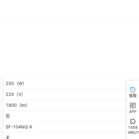
250
（W）
220
（V）
客服
1800
（lm）
APP
否
SF-104NQ-X
1688
AIBUY
无