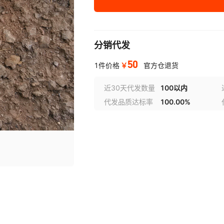
分销代发
50
￥
1件价格
官方仓退货
近30天代发数量
100以内
代发品质达标率
100.00%