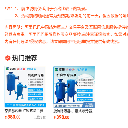
*注：
1、前述说明仅适用于价格比较下的场景。
2、活动前的时间通常为预热期/爆发期的前一天，但因数据的
内容声明：阿里巴巴中国站为第三方交易平台及互联网信息服务提供
经营者负责。阿里巴巴提醒您购买商品/服务前注意谨慎核实，如您对
内有任何违法/侵权信息，请立即向阿里巴巴举报并提供有效线索。
热门推荐
旋流除污器 扩容式除污器
旋流除污器 扩容式除污器
旋流除砂器 DN200 厂家直
除污器 厂家直销 支持定制
380
398
¥
.
00
¥
.
00
已售
3
套
销