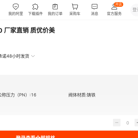
40 厂家直销 质优价美
承诺48小时发货
公称压力（PN）
:
16
阀体材质
:
铸铁