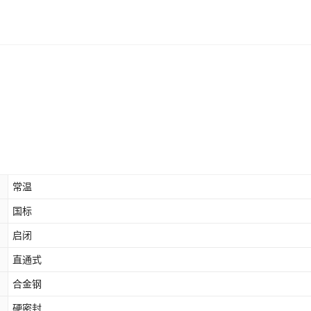
常温
国标
启闭
直通式
合金钢
硬密封