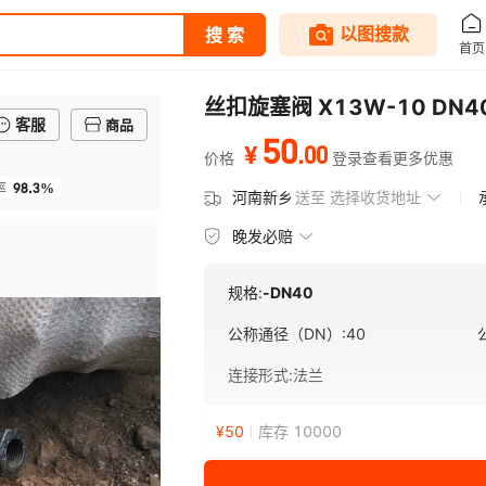
丝扣旋塞阀 X13W-10 DN
客服
商品
50
.
00
¥
价格
登录查看更多优惠
98.3%
率
河南新乡
送至
选择收货地址
晚发必赔
规格:
-DN40
公称通径（DN）
:
40
连接形式
:
法兰
¥
50
库存 10000