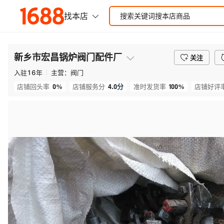
新乡市宏昌锅炉阀门配件厂
关注
入驻
16
年
主营：
阀门
0%
4.0
分
100%
店铺回头率
店铺服务分
准时发货率
店铺好评