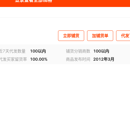
登录查看全部规格
立即铺货
加铺货单
代发
近7天代发数量
100以内
铺货分销商数
100以内
代发买家留货率
100.00%
商品发布时间
2012年3月