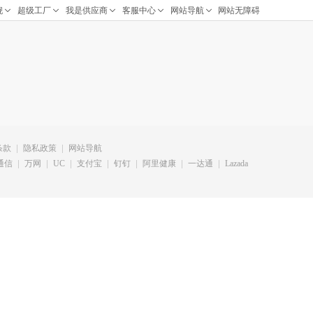
条款
隐私政策
网站导航
通信
万网
UC
支付宝
钉钉
阿里健康
一达通
Lazada