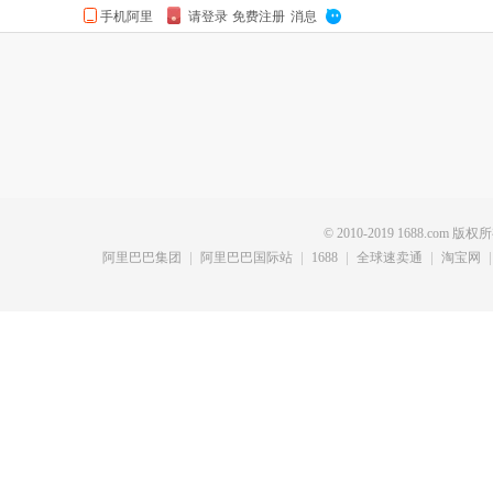
© 2010-2019 1688.com 版权
阿里巴巴集团
阿里巴巴国际站
1688
全球速卖通
淘宝网