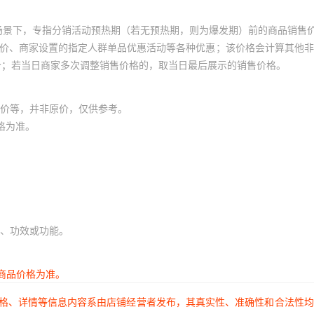
1
1
场景下，专指分销活动预热期（若无预热期，则为爆发期）前的商品销售
1
1
员价、商家设置的指定人群单品优惠活动等各种优惠；该价格会计算其他
价；若当日商家多次调整销售价格的，取当日最后展示的销售价格。
1
1
1
1
价等，并非原价，仅供参考。
1
1
格为准。
1
1
1
1
1
1
1
1
、功效或功能。
1
1
1
1
商品价格为准。
1
1
价格、详情等信息内容系由店铺经营者发布，其真实性、准确性和合法性
1
1