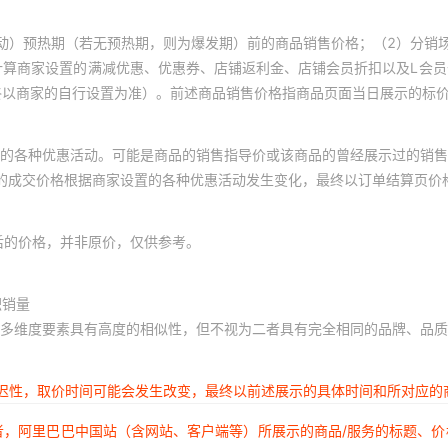
1
1
1
动）预热期（若无预热期，则为爆发期）前的商品销售价格；（2）分销
1
1
1
计算商家设置的满减优惠、优惠券、店铺返利金、店铺会员折扣以及L会
终以商家的自行设置为准）。前述商品销售价格指商品页面当日展示的标
1
1
1
1
1
1
的各种优惠活动。可能是商品的销售指导价或该商品的曾经展示过的销售
1
1
1
体的成交价格根据商家设置的各种优惠活动发生变化，最终以订单结算页价
1
1
1
1
1
1
后的价格，并非原价，仅供参考。
1
1
1
积销量
1
1
1
多维度要素具有高度的相似性，但不视为二者具有完全相同的品牌、品质
1
1
1
1
1
1
延迟性，取价时间可能会发生改变，最终以前述展示的具体时间和所对应的
1
1
1
者，阿里巴巴中国站（含网站、客户端等）所展示的商品/服务的标题、
1
1
1