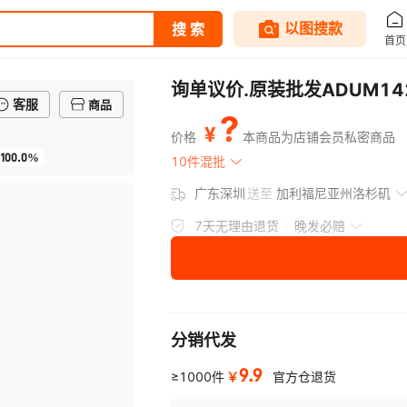
询单议价.原装批发ADUM142E1
客服
商品
?
¥
价格
本商品为店铺会员私密商品
100.0%
10件混批
广东深圳
送至
加利福尼亚州洛杉矶
7天无理由退货
晚发必赔
分销代发
9.9
￥
≥1000件
官方仓退货