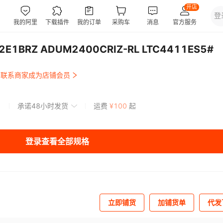
BRZ ADUM2400CRIZ-RL LTC4411ES5#
联系商家成为店铺会员
承诺48小时发货
运费
¥
100
起
登录查看全部规格
立即铺货
加铺货单
代发