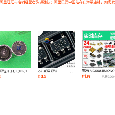
过阿里旺旺与店铺经营者沟通确认；阿里巴巴中国站存在海量店铺，如您
1
1
1
1
1
1
1
1
1
1
1
1
1
1
原装LMC6084IMX/NO
原装TCT40-16R/T
芯片配套 原装
1
1
TLV274QDRG4Q1
MM超声波传感器分体
SN74LVC1G00DBVR 拍
1
0
¥
.
99
5
¥
.
3
已售
300
MC3403DR
超声波收发器探头
前咨询
1
1
1
1
1
1
1
1