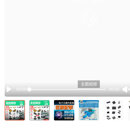
有点小卡，请重试
retry
主图视频
00:00
00:00
Play
视频