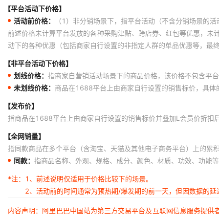
【平台活动下价格】
MM5483N MD2732A-25/B 73415-096 P89V51RC2FA
活动前价格：
（1）非分销场景下，指平台活动（不含分销场景的活
SIA912DJ-T1-GE3 RKS151KJR6Q DG428DJ BAR64AFILM
前述价格未计算平台发放的各种采购津贴、跨店券、红包等优惠，未
动下的各种优惠（包括商家自行设置的非指定人群的单品优惠等，最
82AD 26150C LB11861M-TLM-H 87F5179 88E8052-NNC
【非平台活动下价格】
L2A2076 L3800JTQD L64020G BTA316B-600B L6920
划线价格：
指商家自营销活动场景下的商品价格，该价格不包含平台
DTS-66N-V AS8S512K32P-15 AS8S512K32P-17L
未划线价格：
商品在1688平台上由商家自行设置的销售标价，具
H9TQ17A8GTMCUR-KUM HMBT2222A
【发布价】
HSMBJSAC22 WR04X7872FTL LM611BIN TA8745EN
指商品在1688平台上由商家自行设置的销售标价并叠加L会员价折扣
DS-210C KX3403CKCTR DS2107AASCS RB522S-30
【全网销量】
指同款商品在多个平台（含淘宝、天猫及其他电子商务平台）上的累
A812/C1623 A80C188XL25 A8105R 459715165
同款：
指商品名称、外观、规格、成分、颜色、材质、功效、功能等
MP3100-NLL NTSA0103FZ174 BA3202
*注：
1、前述说明仅适用于价格比较下的场景。
D2201 W9982GPSCG SLB9670VQ2.0FW7.10
2、活动前的时间通常为预热期/爆发期的前一天，但因数据的
XC2VP50-6FF1152C TPS79333DBVR TPS79330DBVR
内容声明：阿里巴巴中国站为第三方交易平台及互联网信息服务提供
KDAD476BCN66 1285AS-H-R53M=P2 KM44C4105CK-6