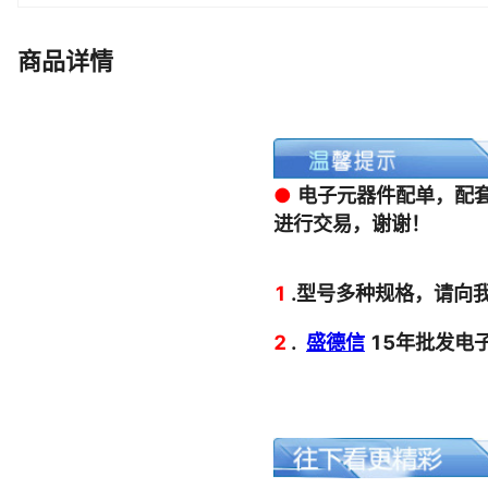
LM4919MMX CDP1853CEX SN74LVC827ADB SRF7118HSR3
IRFH9310TRPBF IRFHM9331TRPBF S0AKD007 TP4058
商品详情
M27C4001-15F1 MM74HC273WMX
MC13192FC STF10N80K5 SRN2512-R47M
SGM8955XC5G/TR MTV021N-73 AT28LV64B-25SC
MAX20012ATJB/V+T SF2040B-2 NTF2955T1
HY27US08561A-SPIB 74VHC4051DT GF4953 74VHC74DT
HAL504UA-K-1-A-2-00 HI5660IBZ R5325-11
KDZTR13B C1005NP0680JGT CY7C1294DV18-167BZXC
BDL-124-T-E IRF840633 LMSP43QL IRF840(SGSORIR)
A16L-JRA-5D-2 A16L-JGY LM134AH
PDZ8.2 502579-0000 PE-0805CD391JTT PE1012KH
XRP29302ETBT SAF-C517A-4RN SN74HCT245P