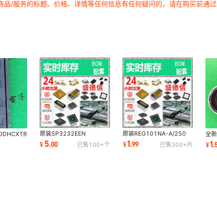
商品/服务的标题、价格、详情等任何信息有任何疑问的，请在购买前通
1
1
1
1
1
1
1
1
1
1
1
1
1
1
1
1
1
1
1
1
1
原装SP3232EEN
原装REG101NA-A/250
0DHCXTR
全新
1
1
1
SN74LVC2T45DCTR
TPS70625DBVT
LGA-14 姿
16
5
1
1
¥
.
00
¥
.
99
¥
.
已售
100+
个
已售
300+
片
RTL8211EG-VB-CG
TPS70625DBVT
式
REF5025IDGKR
1
1
1
1
1
1
1
1
1
1
1
1