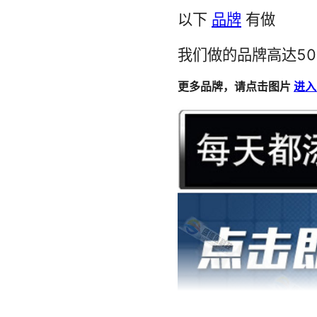
LTC6101HVACMS8 1N4002-M2 EL3023/CT3023
SCC2691AE1E28 400680 RDA5802S TAS5122DCAR
AIC2510GM5TB 1N4746ATR V5571B3981 AIC2858GR8TR
744786182A IR7809A IRF2085S ZCAT6819-5230DT-BK
BUK7227-100B TC1.5-1G2+ PA0135.331T PA28F400
NEC100474-GOLD PS2741CA
3506AEFE AR-18-HZL-TT HD64F39087GHV
SI6426DQ-T1SMDSILICONI SAYRF1G95CA0B0A
PST8430NR ISPGDX240VA-4 LMSP33CA-398
F290 2SA329 MAA723H/883 AD382SH/883
78604/9MC PE-68049LT CF40101N 440129-6
SML-210DTT87 PNX8010DIHN/0111/2 SML-310FCT86
BD6211F-E2 S1810CF-077 FP6291LR-G1