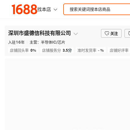
深圳市盛德信科技有限公司
关注
入驻
16
年
主营：
半导体IC/芯片
0%
3.5
分
- %
店铺回头率
店铺服务分
准时发货率
店铺好评率