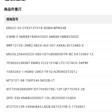
商品件重尺
规格型号
ERA22-02 CY62137V18-85BAI BPW34B
S3MB-F AME8818AEIV330Z AME8818BEEV300Z
WRF1212S-3WR2 XB24-AUI-001 AXK8L30124BG-E
MX25L25645GZ2I-08G H27U8G8G5DTR-BC D41256V-12
TPS65023RSBT EMIR21C22101NE LTC1574CS-5#PBF
1565283-1 HSMS-2863-TR1G ACR0603T201J
MT3127-98 15KP24A SK52B-LT
IDT70V9289S9PF IDT70V9279S-12P UP7707K3-28
GPD-330 KM68U2000LT-10L AE205SD1CQ04
AT27C512R-25KM/883 LNCB S87C51FB-5 1754601