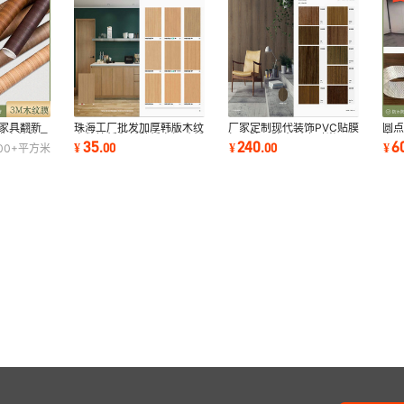
柜家具翻新
圆
珠海工厂批发加厚韩版木纹
厂家定制现代装饰PVC贴膜
膜自粘胶柔
家
自粘墙纸翻新壁纸衣柜贴纸
加厚防火防水耐磨时尚3M
6
35
240
¥
¥
.
00
¥
.
00
00+
平方米
膜
展柜PVC贴膜
木纹贴3M木纹膜