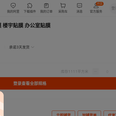
 楼宇贴膜 办公室贴膜
承诺3天发货
库存
1111
平方米
登录查看全部规格
立即铺货
加铺货单
代发