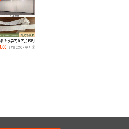
点渐变膜单向双向半透明
用办公室隔断磨砂玻璃贴
0
.
00
已售
200+
平方米
法纱膜贴纸