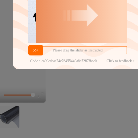
35
￥
1件价格
官方仓退货
近30天代发数量
100以内
代发品质达标率
100.00%