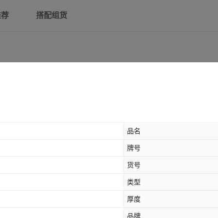
推荐
搭配组货
品名
牌号
货号
类型
厚度
品牌