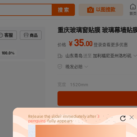
重庆玻璃窗贴膜 玻璃幕墙贴膜
客服
商品
35
.
00
¥
价格
登录查看更多优惠
100.0%
山东青岛
送至
加利福尼亚州洛杉矶
晚发必赔
宽度
1520mm
分销代发