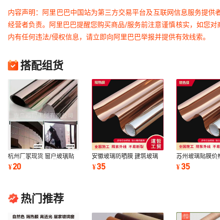
内容声明：阿里巴巴中国站为第三方交易平台及互联网信息服务提供
经营者负责。阿里巴巴提醒您购买商品/服务前注意谨慎核实，如您对
内有任何违法/侵权信息，请立即向阿里巴巴举报并提供有效线索。
搭配组货
杭州厂家现货 窗户玻璃贴
安徽玻璃防晒膜 建筑玻璃
苏州玻璃贴膜价
膜 室内玻璃贴膜 供应玻璃
隔热膜 家庭玻璃隔热膜 建
爆膜 办公室贴膜
20
35
35
¥
¥
¥
贴膜
筑隔热膜
膜
热门推荐