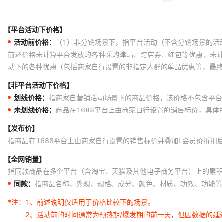
【平台活动下价格】
活动前价格：
（1）非分销场景下，指平台活动（不含分销场景的活
前述价格未计算平台发放的各种采购津贴、跨店券、红包等优惠，未
动下的各种优惠（包括商家自行设置的非指定人群的单品优惠等，最
【非平台活动下价格】
划线价格：
指商家自营销活动场景下的商品价格，该价格不包含平台
未划线价格：
商品在1688平台上由商家自行设置的销售标价，具
【发布价】
指商品在1688平台上由商家自行设置的销售标价并叠加L会员价折扣
【全网销量】
指同款商品在多个平台（含淘宝、天猫及其他电子商务平台）上的累
同款：
指商品名称、外观、规格、成分、颜色、材质、功效、功能等
*注：
1、前述说明仅适用于价格比较下的场景。
2、活动前的时间通常为预热期/爆发期的前一天，但因数据的