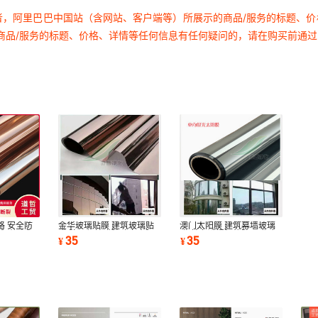
者，阿里巴巴中国站（含网站、客户端等）所展示的商品/服务的标题、
商品/服务的标题、价格、详情等任何信息有任何疑问的，请在购买前通
格 安全防
金华玻璃贴膜 建筑玻璃贴
澳门太阳膜 建筑幕墙玻璃
 隔热太阳
膜 防晒保护膜玻璃安全隔
膜 单向透视隔热防晒膜 办
35
35
¥
¥
热膜
公室玻璃贴膜