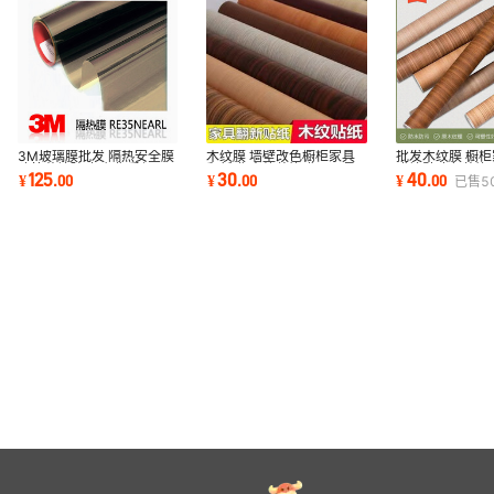
批发木纹膜 橱
3M玻璃膜批发 隔热安全膜
木纹膜 墙壁改色橱柜家具
膜墙壁改色装饰
建筑幕墙玻璃贴膜 质保10
翻新膜 木纹装饰膜PVC柔
40
125
30
¥
.
00
¥
.
00
¥
.
00
已售
5
饰贴3M木纹膜
年 隔热防晒膜
饰贴波音软片