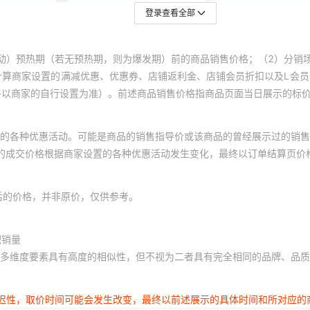
登录查看全部
动）预热期（若无预热期，则为爆发期）前的商品销售价格；（2）分销
计算商家设置的满减优惠、优惠券、店铺返利金、店铺会员折扣以及L会
终以商家的自行设置为准）。前述商品销售价格指商品页面当日展示的标
的各种优惠活动。可能是商品的销售指导价或该商品的曾经展示过的销售
体的成交价格根据商家设置的各种优惠活动发生变化，最终以订单结算页价
后的价格，并非原价，仅供参考。
积销量
多维度要素具有高度的相似性，但不视为二者具有完全相同的品牌、品质
延迟性，取价时间可能会发生改变，最终以前述展示的具体时间和所对应的