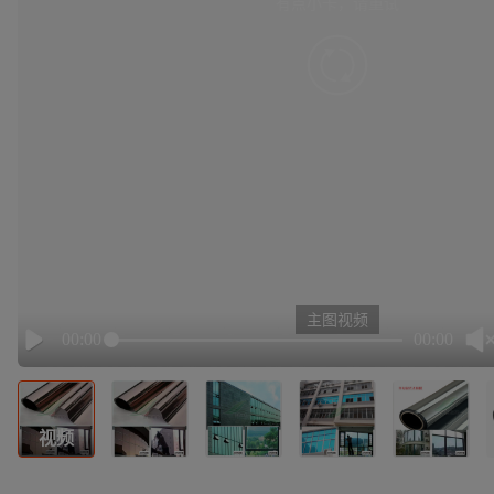
有点小卡，请重试
retry
主图视频
00:00
00:00
Play
视频